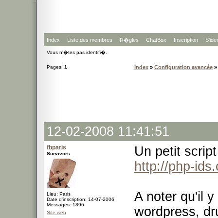
Index
Liste des membres
R�gles
ChatBox
Inscription
S'iden
Vous n'�tes pas identifi�.
Pages:
1
Index
»
Configuration avancée
» 
12-02-2008 11:41:51
fbparis
Un petit scrip
Survivors
http://php-ids.
A noter qu'il y
Lieu: Paris
Date d'inscription: 14-07-2006
Messages: 1896
wordpress, dru
Site web