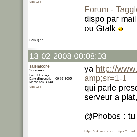
Site web
Forum
-
Taggl
dispo par mail
ou Gtalk
Hors ligne
13-02-2008 00:08:03
salemioche
ya
http://www
Survivors
Lieu: blue sky
amp;sr=1-1
Date d'inscription: 06-07-2005
Messages: 4130
qui parle pres
Site web
serveur a plat
@Phobos : tu u
https://nikozen.com
-
https://redint