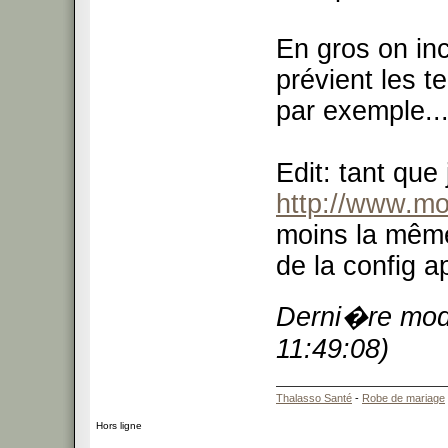
En gros on inc
prévient les t
par exemple..
Edit: tant que 
http://www.mo
moins la même
de la config a
Derni�re modi
11:49:08)
Thalasso Santé
-
Robe de mariage
Hors ligne