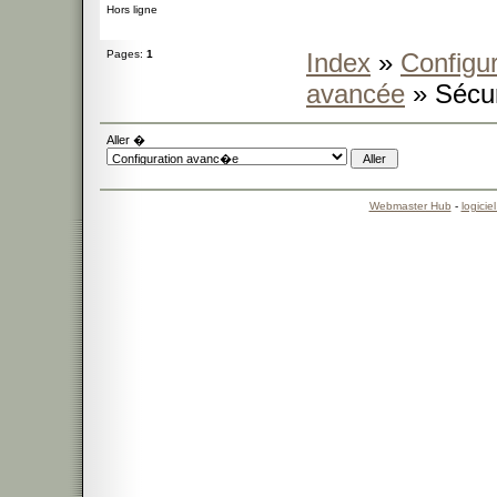
Hors ligne
Pages:
1
Index
»
Configur
avancée
» Sécur
Aller �
Webmaster Hub
-
logicie