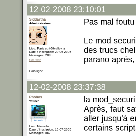
12-02-2008 23:10:01
Siddartha
Pas mal foutu 
Administrateur
Le mod security
des trucs chel
Lieu: Paris et #66valley ☼
Date d'inscription: 20-06-2005
Messages: 2988
parano aprés,
Site web
Hors ligne
12-02-2008 23:37:38
Phobos
la mod_securi
'tetine'
Après, faut sa
aller jusqu'à
certains scrip
Lieu: Marseille
Date d'inscription: 16-07-2005
Messages: 867