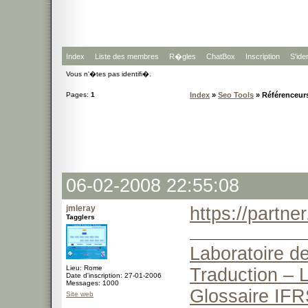
Index
Liste des membres
R�gles
ChatBox
Inscription
S'iden
Vous n'�tes pas identifi�.
Pages:
1
Index
»
Seo Tools
» Référenceurs,
06-02-2008 22:55:08
jmleray
https://partn
Tagglers
Laboratoire de
Lieu: Rome
Traduction – L
Date d'inscription: 27-01-2006
Messages: 1000
Glossaire IFR
Site web