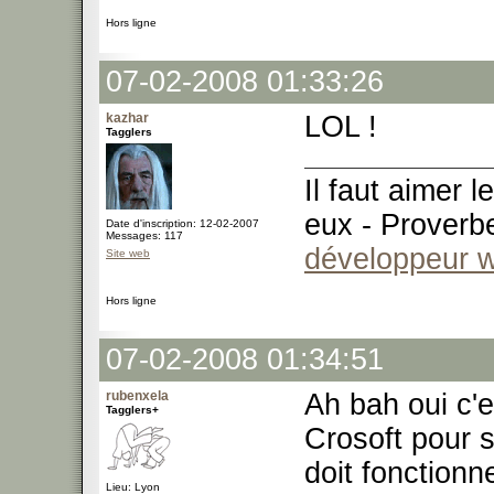
Hors ligne
07-02-2008 01:33:26
kazhar
LOL !
Tagglers
Il faut aimer 
eux - Proverb
Date d'inscription: 12-02-2007
Messages: 117
développeur 
Site web
Hors ligne
07-02-2008 01:34:51
rubenxela
Ah bah oui c'e
Tagglers+
Crosoft pour s
doit fonctionne
Lieu: Lyon