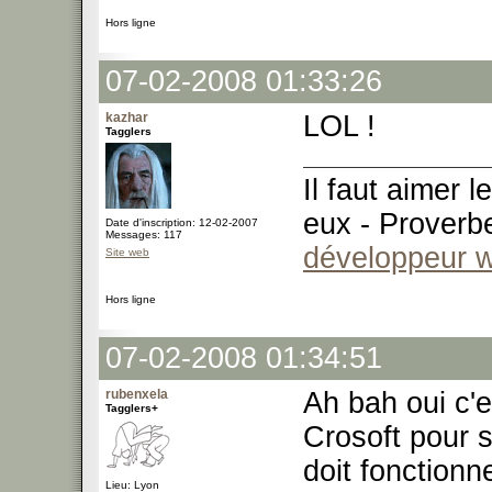
Hors ligne
07-02-2008 01:33:26
kazhar
LOL !
Tagglers
Il faut aimer 
eux - Proverb
Date d'inscription: 12-02-2007
Messages: 117
développeur 
Site web
Hors ligne
07-02-2008 01:34:51
rubenxela
Ah bah oui c'e
Tagglers+
Crosoft pour s
doit fonctionne
Lieu: Lyon