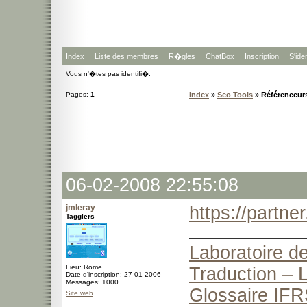
Index
Liste des membres
R�gles
ChatBox
Inscription
S'iden
Vous n'�tes pas identifi�.
Pages:
1
Index
»
Seo Tools
» Référenceurs,
06-02-2008 22:55:08
jmleray
https://partn
Tagglers
Laboratoire de
Lieu: Rome
Traduction – L
Date d'inscription: 27-01-2006
Messages: 1000
Glossaire IFR
Site web