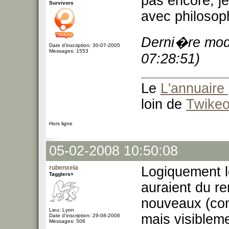
pas encore, je
Survivors
avec philosop
Derni�re modi
Date d'inscription: 30-07-2005
Messages: 1553
07:28:51)
Le
L'annuaire 
loin de
Twike
Hors ligne
05-02-2008 10:50:08
rubenxela
Logiquement l
Tagglers+
auraient du r
nouveaux (co
Lieu: Lyon
mais visibleme
Date d'inscription: 29-08-2006
Messages: 506