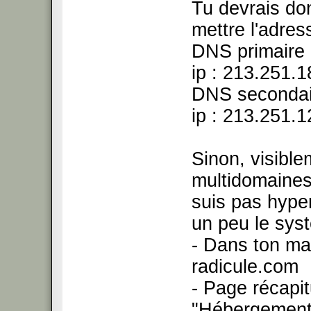
Tu devrais do
mettre l'adre
DNS primaire 
ip : 213.251.
DNS secondair
ip : 213.251.
Sinon, visible
multidomaines.
suis pas hype
un peu le sys
- Dans ton ma
radicule.com
- Page récapit
"Hébergement 