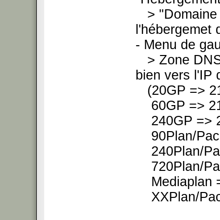
> "Domaine pr
l'hébergemet 
- Menu de ga
> Zone DNS : 
bien vers l'I
(20GP => 21
60GP => 213
240GP => 21
90Plan/Pack
240Plan/Pac
720Plan/Pac
Mediaplan =
XXPlan/Pack