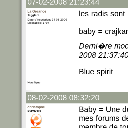
07-02-2008 21:23:44
La Gerance
les radis sont
Tagglers
Date d'inscription: 24-08-2006
Messages: 1794
baby = crajka
Derni�re modi
2008 21:37:40
Blue spirit
Hors ligne
08-02-2008 08:32:20
christophe
Baby = Une de
Survivors
mes forums de
membre de tous