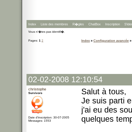
Index
Liste des membres
R�gles
ChatBox
Inscription
S'iden
Vous n'�tes pas identifi�.
Pages:
1
2
Index
»
Configuration avancée
» 
02-02-2008 12:10:54
christophe
Salut à tous,
Survivors
Je suis parti 
j'ai eu des so
quelques temps
Date d'inscription: 30-07-2005
Messages: 1553