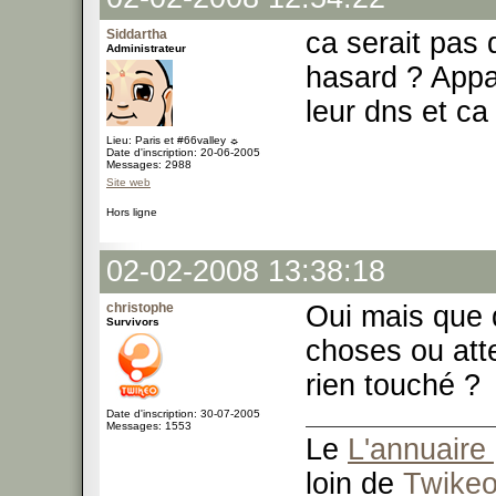
Siddartha
ca serait pas d
Administrateur
hasard ? App
leur dns et ca
Lieu: Paris et #66valley ☼
Date d'inscription: 20-06-2005
Messages: 2988
Site web
Hors ligne
02-02-2008 13:38:18
christophe
Oui mais que d
Survivors
choses ou atte
rien touché ?
Date d'inscription: 30-07-2005
Messages: 1553
Le
L'annuaire 
loin de
Twike