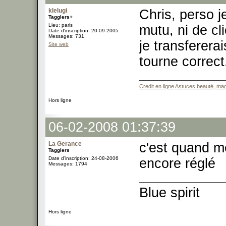
klelugi
Chris, perso j
Tagglers+
Lieu: paris
mutu, ni de cli
Date d'inscription: 20-09-2005
Messages: 731
je transferer
Site web
tourne correct.
Credit en ligne
Astuces beauté, mag
Hors ligne
06-02-2008 01:37:39
La Gerance
c'est quand m
Tagglers
Date d'inscription: 24-08-2006
encore réglé
Messages: 1794
Blue spirit
Hors ligne