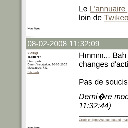
Le
L'annuaire 
loin de
Twike
Hors ligne
08-02-2008 11:32:09
klelugi
Hmmm... Bah q
Tagglers+
Lieu: paris
changes d'acti
Date d'inscription: 20-09-2005
Messages: 731
Site web
Pas de soucis 
Derni�re modi
11:32:44)
Credit en ligne
Astuces beauté, mag
Hors ligne