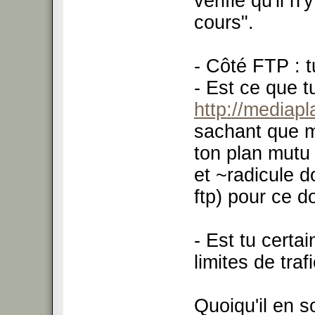
vérifie qu'il n
cours".
- Côté FTP : t
- Est ce que t
http://mediapl
sachant que m
ton plan mutu
et ~radicule d
ftp) pour ce 
- Est tu certa
limites de traf
Quoiqu'il en s