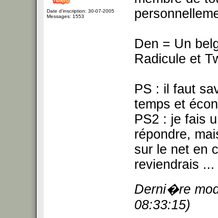
personnelleme
Date d'inscription: 30-07-2005
Messages: 1553
Den = Un belg
Radicule et T
PS : il faut s
temps et écon
PS2 : je fais 
répondre, mais
sur le net en 
reviendrais ...
Derni�re modi
08:33:15)