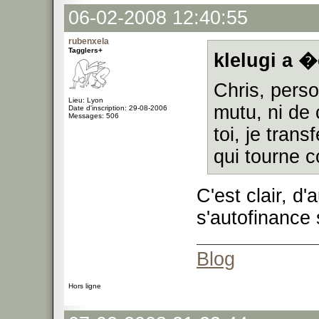
06-02-2008 12:40:55
rubenxela
Tagglers+
klelugi a �
Chris, perso
Lieu: Lyon
mutu, ni de 
Date d'inscription: 29-08-2006
Messages: 506
toi, je tran
qui tourne co
C'est clair, d'
s'autofinance
Blog
Hors ligne