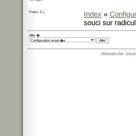
Pages:
1
2
Index
»
Configu
souci sur radicu
Aller �
Webmaster Hub
-
logicie