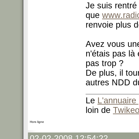
Je suis rentré
que
www.radi
renvoie plus 
Avez vous un
n'étais pas là 
pas trop ?
De plus, il to
autres NDD du
Le
L'annuaire 
loin de
Twike
Hors ligne
02-02-2008 12:54:22