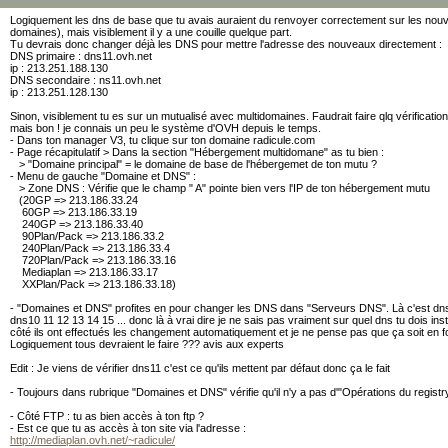
Logiquement les dns de base que tu avais auraient du renvoyer correctement sur les no
domaines), mais visiblement il y a une couille quelque part.
Tu devrais donc changer déjà les DNS pour mettre l'adresse des nouveaux directement :
DNS primaire : dns11.ovh.net
ip : 213.251.188.130
DNS secondaire : ns11.ovh.net
ip : 213.251.128.130
Sinon, visiblement tu es sur un mutualisé avec multidomaines. Faudrait faire qlq vérificati
mais bon ! je connais un peu le système d'OVH depuis le temps.
- Dans ton manager V3, tu clique sur ton domaine radicule.com
- Page récapitulatif > Dans la section "Hébergement multidomane" as tu bien :
> "Domaine principal" = le domaine de base de l'hébergemet de ton mutu ?
- Menu de gauche "Domaine et DNS" :
> Zone DNS : Vérifie que le champ " A" pointe bien vers l'IP de ton hébergement mutu
(20GP => 213.186.33.24
60GP => 213.186.33.19
240GP => 213.186.33.40
90Plan/Pack => 213.186.33.2
240Plan/Pack => 213.186.33.4
720Plan/Pack => 213.186.33.16
Mediaplan => 213.186.33.17
XXPlan/Pack => 213.186.33.18)
- "Domaines et DNS" profites en pour changer les DNS dans "Serveurs DNS". Là c'est dns11 
dns10 11 12 13 14 15 ... donc là à vrai dire je ne sais pas vraiment sur quel dns tu dois in
côté ils ont effectués les changement automatiquement et je ne pense pas que ça soit en 
Logiquement tous devraient le faire ??? avis aux experts
Edit : Je viens de vérifier dns11 c'est ce qu'ils mettent par défaut donc ça le fait
- Toujours dans rubrique "Domaines et DNS" vérifie qu'il n'y a pas d'"Opérations du registr
- Côté FTP : tu as bien accès à ton ftp ?
- Est ce que tu as accès à ton site via l'adresse :
http://mediaplan.ovh.net/~radicule/