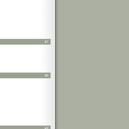
#7
#8
#9