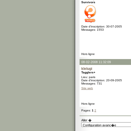
Survivors
Date d'inscription: 30-07-2005
Messages: 1553
Hors ligne
08-02-2008 11:32:09
klelugi
Tagglers+
Lieu: paris
Date d'inscription: 20-09-2005
Messages: 731
Site web
Hors ligne
Pages:
1
2
Aller �