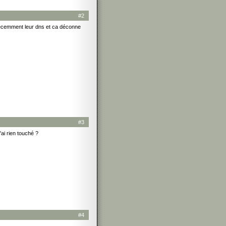
#2
 récemment leur dns et ca déconne
#3
ai rien touché ?
#4