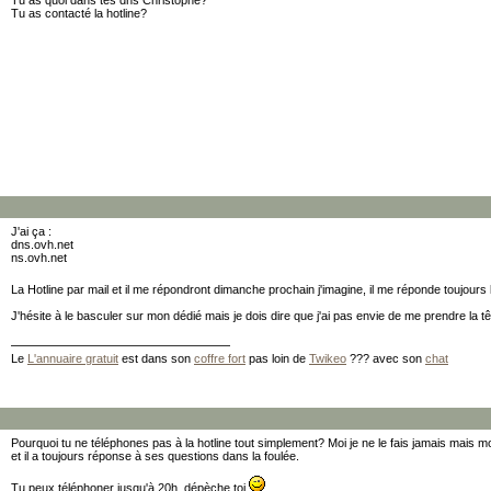
Tu as quoi dans tes dns Christophe?
Tu as contacté la hotline?
J'ai ça :
dns.ovh.net
ns.ovh.net
La Hotline par mail et il me répondront dimanche prochain j'imagine, il me réponde toujour
J'hésite à le basculer sur mon dédié mais je dois dire que j'ai pas envie de me prendre la tê
Le
L'annuaire gratuit
est dans son
coffre fort
pas loin de
Twikeo
??? avec son
chat
Pourquoi tu ne téléphones pas à la hotline tout simplement? Moi je ne le fais jamais mais m
et il a toujours réponse à ses questions dans la foulée.
Tu peux téléphoner jusqu'à 20h, dépèche toi