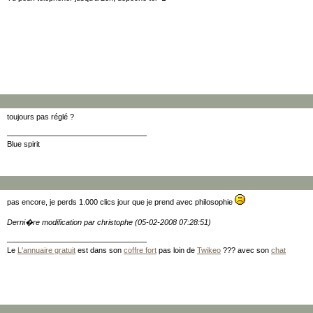
toujours pas réglé ?
Blue spirit
pas encore, je perds 1.000 clics jour que je prend avec philosophie
Derni�re modification par christophe (05-02-2008 07:28:51)
Le
L'annuaire gratuit
est dans son
coffre fort
pas loin de
Twikeo
??? avec son
chat