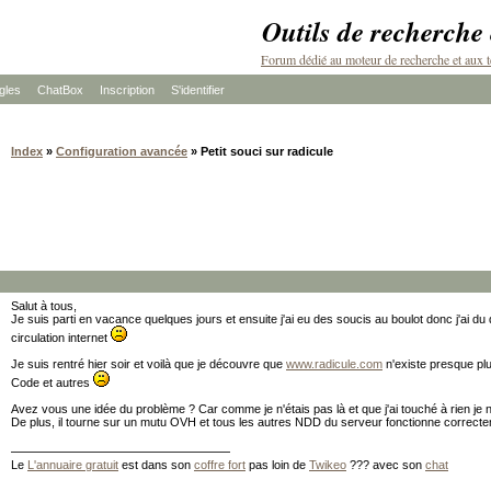
Outils de recherche
Forum dédié au moteur de recherche et aux t
les
ChatBox
Inscription
S'identifier
Index
»
Configuration avancée
» Petit souci sur radicule
Salut à tous,
Je suis parti en vacance quelques jours et ensuite j'ai eu des soucis au boulot donc j'ai du
circulation internet
Je suis rentré hier soir et voilà que je découvre que
www.radicule.com
n'existe presque pl
Code et autres
Avez vous une idée du problème ? Car comme je n'étais pas là et que j'ai touché à rien je 
De plus, il tourne sur un mutu OVH et tous les autres NDD du serveur fonctionne correcte
Le
L'annuaire gratuit
est dans son
coffre fort
pas loin de
Twikeo
??? avec son
chat