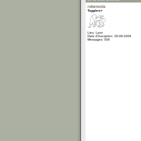
rubenxela
Tagglers+
Lieu: Lyon
Date d'inscription: 29-08-2006
Messages: 506