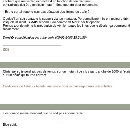
sachant que mediaplan.ovh.net est en fonction de ton plan mutu
et ~radicule doit être ton login mutu (même que ftp) pour ce domaine
- Est tu certain que tu n'as pas dépassé des limites de trafic ?
Quoiqu'il en soit contacte le support via ton manager. Personnellement ils ont toujours été 
lesquels ils n'ont JAMAIS répondu. ou comme dit Marie par téléphone.
Prends tout de même la précaution de vérifier toutes les infos que je décris, ça pourrpeut 
rapidement.
Derni�re modification par rubenxela (05-02-2008 15:34:56)
Blog
Chris, perso je perdrais pas de temps sur un mutu, ni de clics par tranche de 1000 si j'etai
sur un dédié qui tourne correct...
Credit en ligne
Astuces beauté, magasine féminin
massage
huiles essentielles
c'est quand meme étonnant que ce soit pas encore réglé
Blue spirit