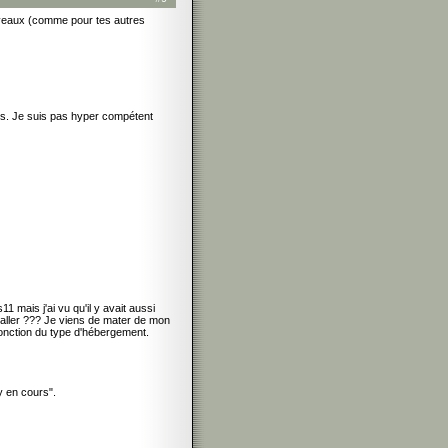
uveaux (comme pour tes autres
ons. Je suis pas hyper compétent
mais j'ai vu qu'il y avait aussi
staller ??? Je viens de mater de mon
fonction du type d'hébergement.
y en cours".