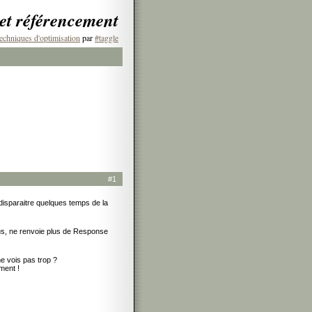
 et référencement
echniques d'optimisation
par
#taggle
#1
 disparaitre quelques temps de la
us, ne renvoie plus de Response
ne vois pas trop ?
ment !