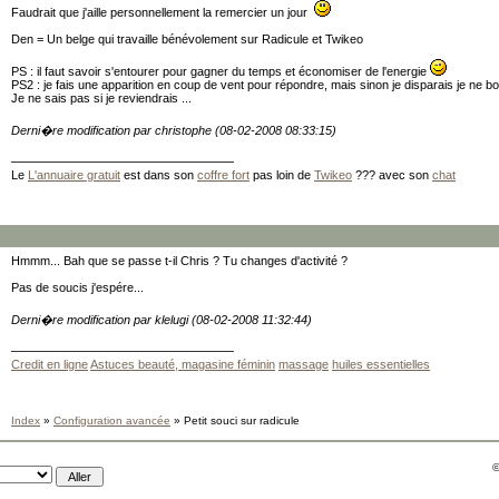
Faudrait que j'aille personnellement la remercier un jour
Den = Un belge qui travaille bénévolement sur Radicule et Twikeo
PS : il faut savoir s'entourer pour gagner du temps et économiser de l'energie
PS2 : je fais une apparition en coup de vent pour répondre, mais sinon je disparais je ne 
Je ne sais pas si je reviendrais ...
Derni�re modification par christophe (08-02-2008 08:33:15)
Le
L'annuaire gratuit
est dans son
coffre fort
pas loin de
Twikeo
??? avec son
chat
Hmmm... Bah que se passe t-il Chris ? Tu changes d'activité ?
Pas de soucis j'espére...
Derni�re modification par klelugi (08-02-2008 11:32:44)
Credit en ligne
Astuces beauté, magasine féminin
massage
huiles essentielles
Index
»
Configuration avancée
» Petit souci sur radicule
©