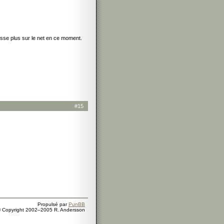
bosse plus sur le net en ce moment.
#15
Propulsé par
PunBB
 Copyright 2002–2005 R. Andersson