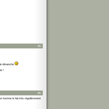
#5
s le dimanche
te !
#6
on homme le fait très régulièrement