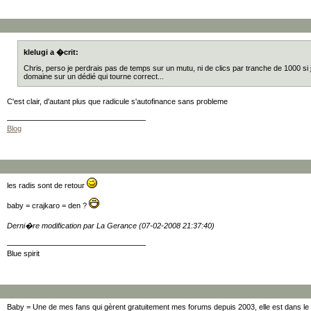
klelugi a �crit:
Chris, perso je perdrais pas de temps sur un mutu, ni de clics par tranche de 1000 si j'
domaine sur un dédié qui tourne correct...
C'est clair, d'autant plus que radicule s'autofinance sans probleme
Blog
les radis sont de retour
baby = crajkaro = den ?
Derni�re modification par La Gerance (07-02-2008 21:37:40)
Blue spirit
Baby = Une de mes fans qui gèrent gratuitement mes forums depuis 2003, elle est dans l