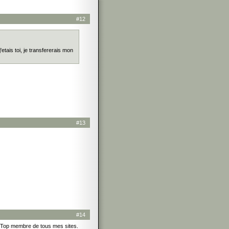
#12
etais toi, je transfererais mon
#13
#14
e Top membre de tous mes sites.