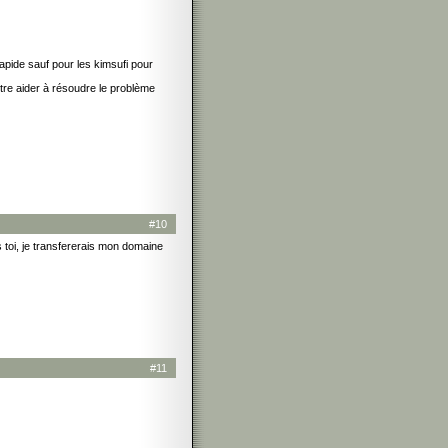
rapide sauf pour les kimsufi pour
être aider à résoudre le problème
#10
s toi, je transfererais mon domaine
#11