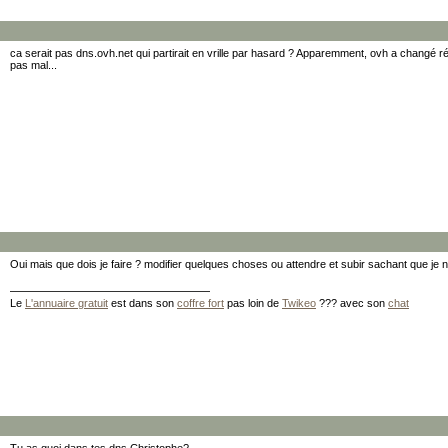
ca serait pas dns.ovh.net qui partirait en vrille par hasard ? Apparemment, ovh a changé
pas mal...
Oui mais que dois je faire ? modifier quelques choses ou attendre et subir sachant que je n'
Le
L'annuaire gratuit
est dans son
coffre fort
pas loin de
Twikeo
??? avec son
chat