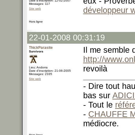
eux - Proverb
Date d'inscription: 12-02-2007
Messages: 117
développeur 
Site web
Hors ligne
22-01-2008 00:31:19
ThickParasite
Il me semble q
Survivors
http://www.on
revoilà
Lieu: Andorra
Date d'inscription: 21-06-2005
Messages: 2335
Site web
- Dire tout ha
bas sur
ADIC
- Tout le
réfé
-
CHAUFFE M
médiocre.
Hors ligne