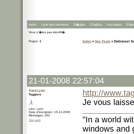
Index
Liste des membres
R�gles
ChatBox
Inscription
S'iden
Vous n'�tes pas identifi�.
Pages:
1
Index
»
Seo Tools
» Delicioso! S
21-01-2008 22:57:04
AlexLyon
http://www.ta
Tagglers
Je vous laisse
Lieu: Lyon
Date d'inscription: 15-12-2006
Messages: 202
"In a world w
Site web
windows and 