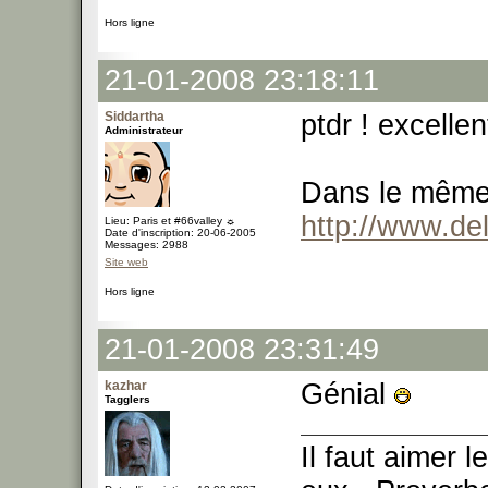
Hors ligne
21-01-2008 23:18:11
Siddartha
ptdr ! excellen
Administrateur
Dans le même 
http://www.de
Lieu: Paris et #66valley ☼
Date d'inscription: 20-06-2005
Messages: 2988
Site web
Hors ligne
21-01-2008 23:31:49
kazhar
Génial
Tagglers
Il faut aimer 