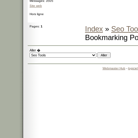
Messages: 3505
Site web
Hors ligne
Pages:
1
Index
»
Seo Too
Bookmarking Po
Aller �
Webmaster Hub
-
logicie