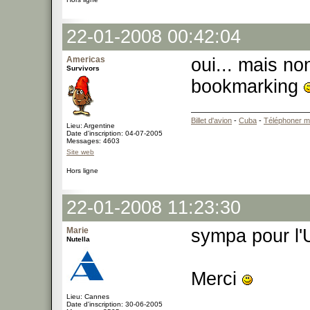
22-01-2008 00:42:04
Americas
oui... mais no
Survivors
bookmarking
Billet d'avion
-
Cuba
-
Téléphoner m
Lieu: Argentine
Date d'inscription: 04-07-2005
Messages: 4603
Site web
Hors ligne
22-01-2008 11:23:30
Marie
sympa pour l
Nutella
Merci
Lieu: Cannes
Date d'inscription: 30-06-2005