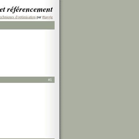
 et référencement
echniques d'optimisation
par
#taggle
#1