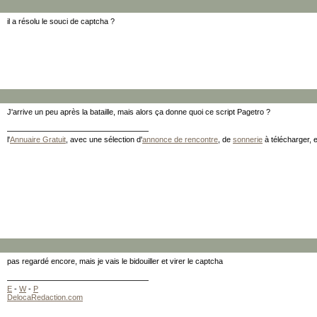
il a résolu le souci de captcha ?
J'arrive un peu après la bataille, mais alors ça donne quoi ce script Pagetro ?
l'
Annuaire Gratuit
, avec une sélection d'
annonce de rencontre
, de
sonnerie
à télécharger, 
pas regardé encore, mais je vais le bidouiller et virer le captcha
E
-
W
-
P
DelocaRedaction.com