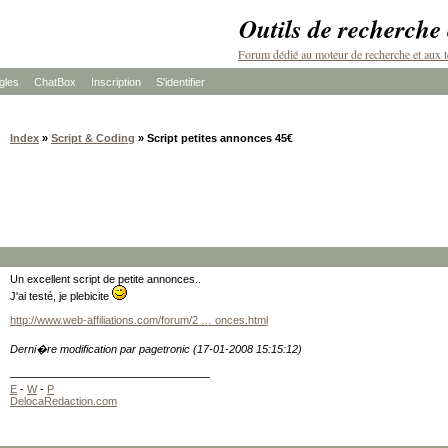
Outils de recherche
Forum dédié au moteur de recherche et aux t
les
ChatBox
Inscription
S'identifier
Index
»
Script & Coding
» Script petites annonces 45€
Un excellent script de petite annonces..
J'ai testé, je plebicite
http://www.web-affiliations.com/forum/2 … onces.html
Derni�re modification par pagetronic (17-01-2008 15:15:12)
E
-
W
-
P
DelocaRedaction.com