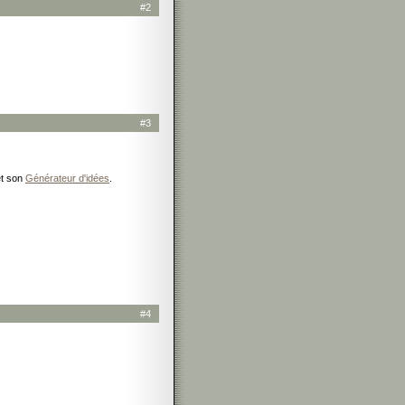
#2
#3
et son
Générateur d'idées
.
#4