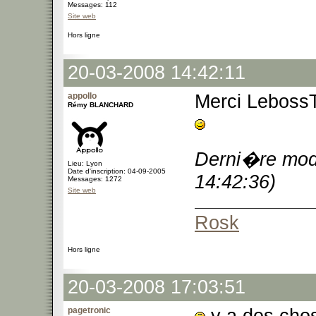
Messages: 112
Site web
Hors ligne
20-03-2008 14:42:11
appollo
Merci Leboss
Rémy BLANCHARD
Derni�re modi
Lieu: Lyon
Date d'inscription: 04-09-2005
14:42:36)
Messages: 1272
Site web
Rosk
Hors ligne
20-03-2008 17:03:51
pagetronic