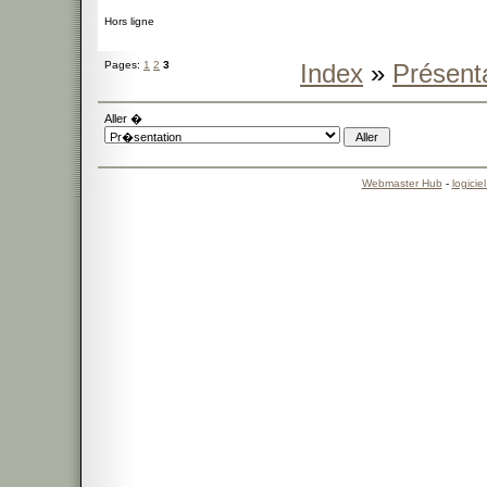
Hors ligne
Pages:
1
2
3
Index
»
Présent
Aller �
Webmaster Hub
-
logicie