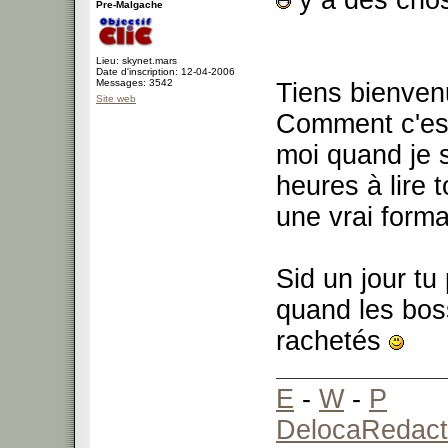
y a des chos
Pre-Malgache
Lieu: skynet.mars
Date d'inscription: 12-04-2006
Messages: 3542
Tiens bienven
Site web
Comment c'est
moi quand je s
heures à lire to
une vrai form
Sid un jour tu
quand les bos
rachetés
E
-
W
-
P
DelocaRedact