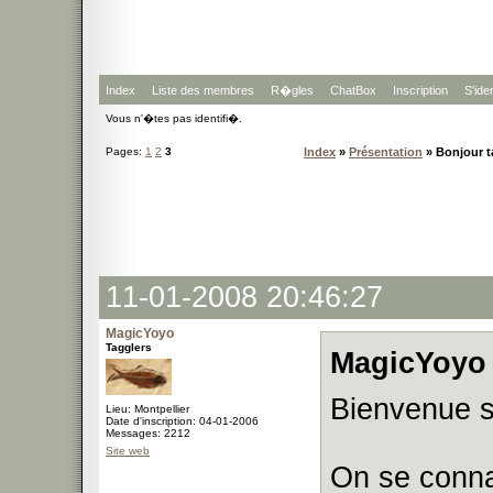
Index
Liste des membres
R�gles
ChatBox
Inscription
S'iden
Vous n'�tes pas identifi�.
Pages:
1
2
3
Index
»
Présentation
» Bonjour t
11-01-2008 20:46:27
MagicYoyo
Tagglers
MagicYoyo 
Bienvenue s
Lieu: Montpellier
Date d'inscription: 04-01-2006
Messages: 2212
Site web
On se conna