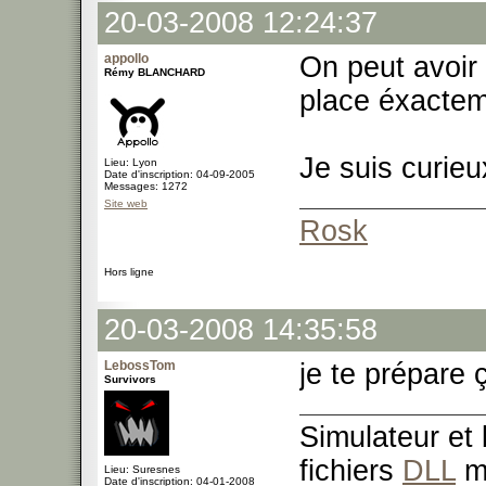
20-03-2008 12:24:37
appollo
On peut avoir 
Rémy BLANCHARD
place éxactem
Je suis curieu
Lieu: Lyon
Date d'inscription: 04-09-2005
Messages: 1272
Site web
Rosk
Hors ligne
20-03-2008 14:35:58
LebossTom
je te prépare
Survivors
Simulateur et
fichiers
DLL
m
Lieu: Suresnes
Date d'inscription: 04-01-2008