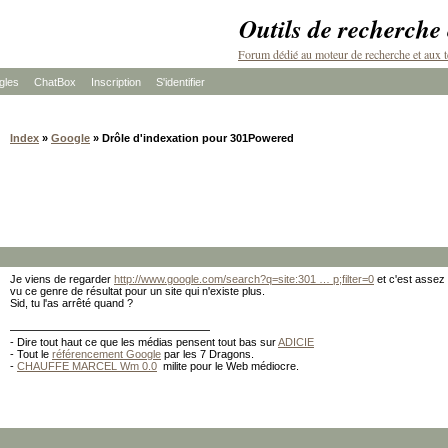
Outils de recherche
Forum dédié au moteur de recherche et aux t
les
ChatBox
Inscription
S'identifier
Index
»
Google
» Drôle d'indexation pour 301Powered
Je viens de regarder
http://www.google.com/search?q=site:301 … p;filter=0
et c'est assez 
vu ce genre de résultat pour un site qui n'existe plus.
Sid, tu l'as arrêté quand ?
- Dire tout haut ce que les médias pensent tout bas sur
ADICIE
- Tout le
référencement Google
par les 7 Dragons.
-
CHAUFFE MARCEL Wm 0.0
milite pour le Web médiocre.