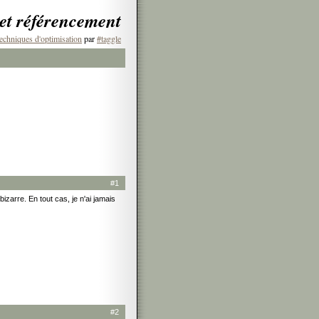
 et référencement
echniques d'optimisation
par
#taggle
#1
bizarre. En tout cas, je n'ai jamais
#2