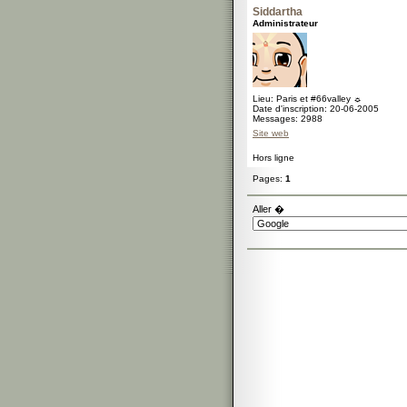
Siddartha
Administrateur
Lieu: Paris et #66valley ☼
Date d'inscription: 20-06-2005
Messages: 2988
Site web
Hors ligne
Pages:
1
Aller �