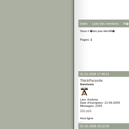
Index
Liste des membres
R�g
Vous n'�tes pas identifi�.
Pages:
1
01-01-2008 17:48:21
ThickParasite
Survivors
Lieu: Andorra
Date d'inscription: 21-06-2005
Messages: 2335
Site web
Hors ligne
01-01-2008 18:22:00