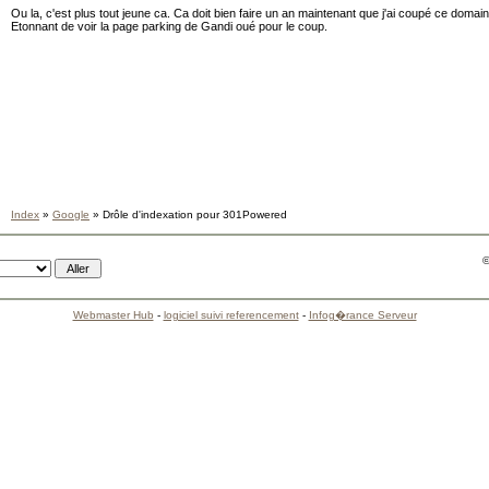
Ou la, c'est plus tout jeune ca. Ca doit bien faire un an maintenant que j'ai coupé ce domain
Etonnant de voir la page parking de Gandi oué pour le coup.
Index
»
Google
» Drôle d'indexation pour 301Powered
©
Webmaster Hub
-
logiciel suivi referencement
-
Infog�rance Serveur