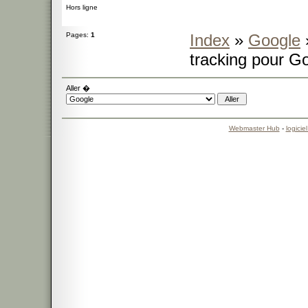
Hors ligne
Pages:
1
Index
»
Google
tracking pour Go
Aller �
Webmaster Hub
-
logicie