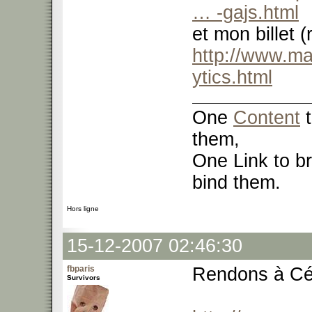
… -gajs.html
et mon billet (
http://www.ma
ytics.html
One
Content
t
them,
One Link to br
bind them.
Hors ligne
15-12-2007 02:46:30
fbparis
Rendons à Cés
Survivors