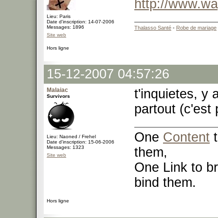
http://www.w
Lieu: Paris
Date d'inscription: 14-07-2006
Messages: 1896
Thalasso Santé
-
Robe de mariage
Site web
Hors ligne
15-12-2007 04:57:26
Malaiac
t'inquietes, y
Survivors
partout (c'est
One
Content
t
Lieu: Naoned / Frehel
Date d'inscription: 15-06-2006
Messages: 1323
them,
Site web
One Link to br
bind them.
Hors ligne