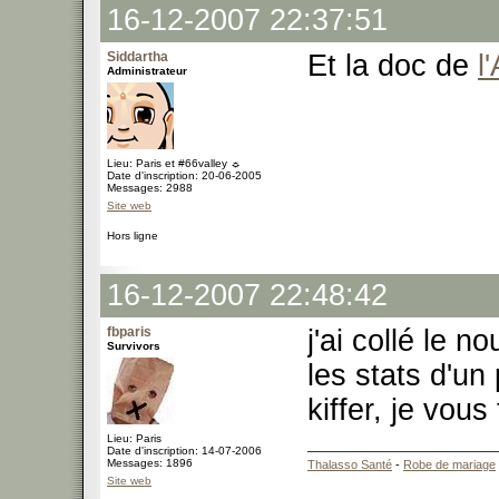
16-12-2007 22:37:51
Siddartha
Et la doc de
l
Administrateur
Lieu: Paris et #66valley ☼
Date d'inscription: 20-06-2005
Messages: 2988
Site web
Hors ligne
16-12-2007 22:48:42
fbparis
j'ai collé le 
Survivors
les stats d'un
kiffer, je vous
Lieu: Paris
Date d'inscription: 14-07-2006
Messages: 1896
Thalasso Santé
-
Robe de mariage
Site web