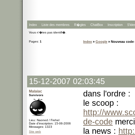
Index
Liste des membres
R�gles
ChatBox
Inscription
S'iden
Vous n'�tes pas identifi�.
Pages:
1
Index
»
Google
» Nouveau code d
15-12-2007 02:03:45
Malaiac
dans l'ordre :
Survivors
le scoop :
http://www.s
de-code
merci
Lieu: Naoned / Frehel
Date d'inscription: 15-06-2006
Messages: 1323
la news :
http
Site web