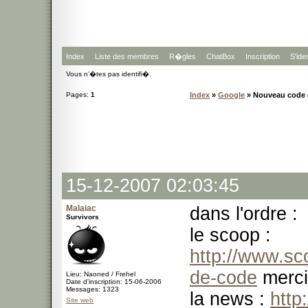
Index
Liste des membres
R�gles
ChatBox
Inscription
S'iden
Vous n'�tes pas identifi�.
Pages:
1
Index
»
Google
» Nouveau code d
15-12-2007 02:03:45
Malaiac
dans l'ordre :
Survivors
le scoop :
http://www.s
de-code
merci
Lieu: Naoned / Frehel
Date d'inscription: 15-06-2006
Messages: 1323
la news :
http
Site web