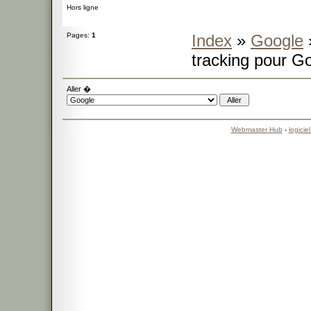
Hors ligne
Pages:
1
Index
»
Google
tracking pour Go
Aller �
Webmaster Hub
-
logicie