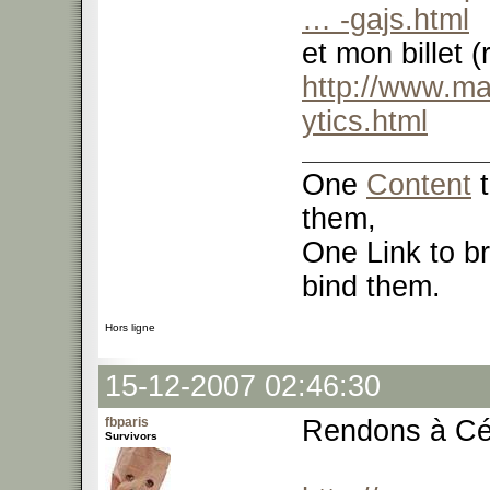
… -gajs.html
et mon billet (
http://www.ma
ytics.html
One
Content
t
them,
One Link to br
bind them.
Hors ligne
15-12-2007 02:46:30
fbparis
Rendons à Cés
Survivors