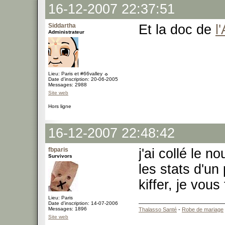
16-12-2007 22:37:51
Siddartha
Et la doc de
l
Administrateur
Lieu: Paris et #66valley ☼
Date d'inscription: 20-06-2005
Messages: 2988
Site web
Hors ligne
16-12-2007 22:48:42
fbparis
j'ai collé le 
Survivors
les stats d'un
kiffer, je vous
Lieu: Paris
Date d'inscription: 14-07-2006
Messages: 1896
Thalasso Santé
-
Robe de mariage
Site web