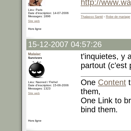
http://www.w
Lieu: Paris
Date d'inscription: 14-07-2006
Messages: 1896
Thalasso Santé
-
Robe de mariage
Site web
Hors ligne
15-12-2007 04:57:26
Malaiac
t'inquietes, y
Survivors
partout (c'est
One
Content
t
Lieu: Naoned / Frehel
Date d'inscription: 15-06-2006
Messages: 1323
them,
Site web
One Link to br
bind them.
Hors ligne