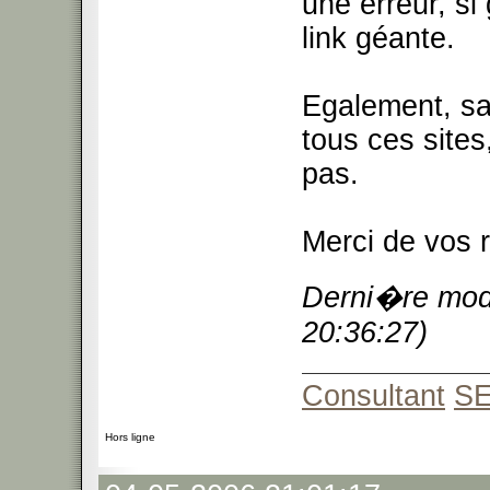
une erreur, si
link géante.
Egalement, sav
tous ces sites
pas.
Merci de vos 
Derni�re modi
20:36:27)
Consultant
S
Hors ligne