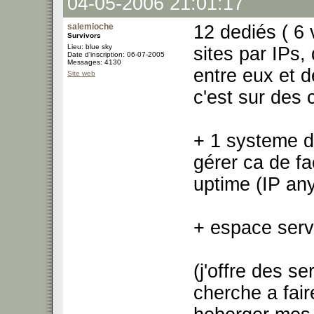
04-05-2006 21:01:17
salemioche
12 dediés ( 6 v
Survivors
Lieu: blue sky
sites par IPs,
Date d'inscription: 06-07-2005
Messages: 4130
entre eux et d
Site web
c'est sur des 
+ 1 systeme 
gérer ca de fa
uptime (IP an
+ espace serv
(j'offre des s
cherche a fair