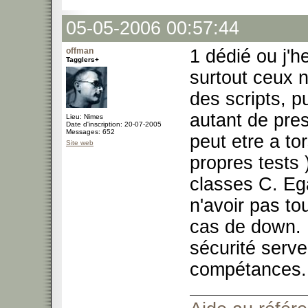
05-05-2006 00:57:44
offman
1 dédié ou j'h
Tagglers+
surtout ceux n
des scripts, 
autant de pres
Lieu: Nimes
Date d'inscription: 20-07-2005
Messages: 652
peut etre a to
Site web
propres tests )
classes C. Eg
n'avoir pas to
cas de down. I
sécurité serve
compétances.