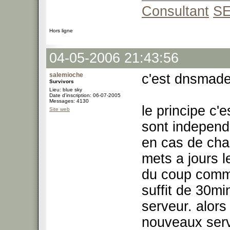
Consultant
S
Hors ligne
04-05-2006 21:43:56
salemioche
c'est dnsmade
Survivors
Lieu: blue sky
Date d'inscription: 06-07-2005
Messages: 4130
le principe c
Site web
sont independa
en cas de cha
mets a jours 
du coup comm
suffit de 30m
serveur. alors
nouveaux ser