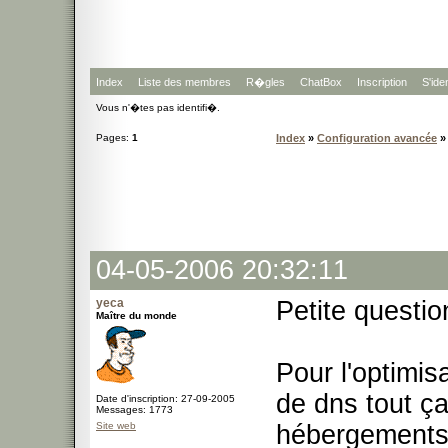
Index
Liste des membres
R�gles
ChatBox
Inscription
S'iden
Vous n'�tes pas identifi�.
Pages:
1
Index
»
Configuration avancée
»
04-05-2006 20:32:11
yeca
Petite questi
Maître du monde
Pour l'optimis
de dns tout ç
Date d'inscription: 27-09-2005
Messages: 1773
Site web
hébergements