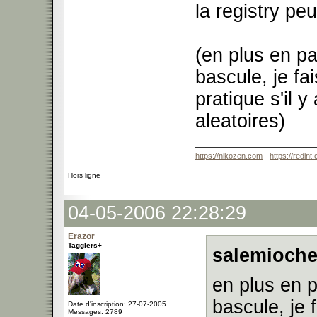
la registry pe
(en plus en p
bascule, je fa
pratique s'il 
aleatoires)
https://nikozen.com
-
https://redint
Hors ligne
04-05-2006 22:28:29
Erazor
Tagglers+
salemioche
en plus en 
bascule, je 
Date d'inscription: 27-07-2005
Messages: 2789