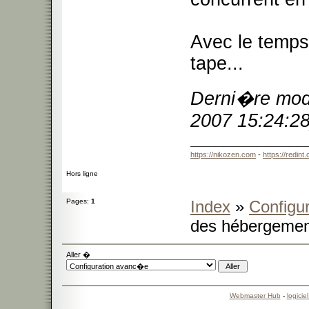
Avec le temps
tape...
Derni�re modi
2007 15:24:28
https://nikozen.com
-
https://redint
Hors ligne
Pages:
1
Index
»
Configu
des hébergemen
Aller �
Webmaster Hub
-
logicie