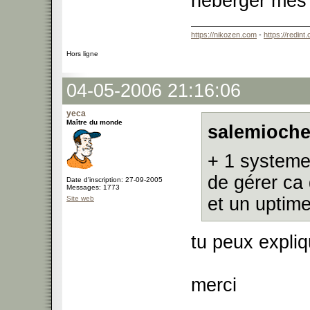
heberger mes 
https://nikozen.com
-
https://redint
Hors ligne
04-05-2006 21:16:06
yeca
Maître du monde
salemioche
+ 1 systeme
de gérer ca
Date d'inscription: 27-09-2005
Messages: 1773
et un uptim
Site web
tu peux expliq
merci