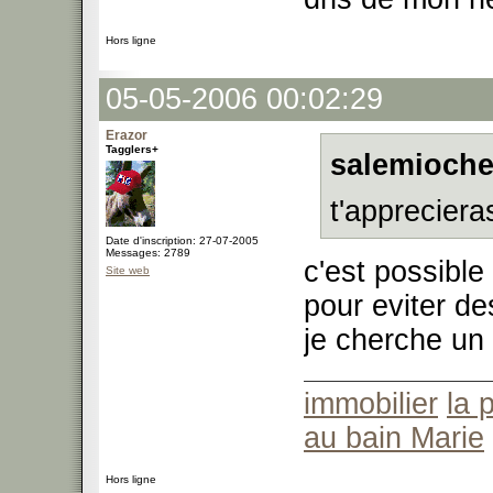
Hors ligne
05-05-2006 00:02:29
Erazor
Tagglers+
salemioche
t'appreciera
Date d'inscription: 27-07-2005
Messages: 2789
c'est possible
Site web
pour eviter d
je cherche un 
immobilier
la 
au bain Marie
Hors ligne