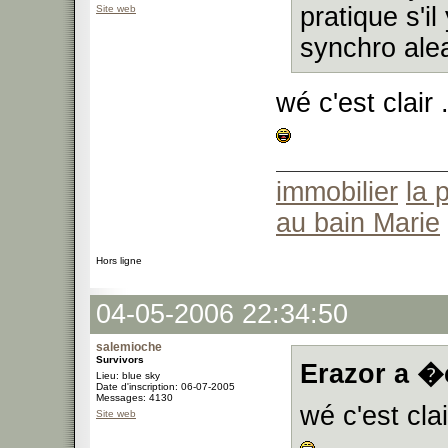
pratique s'i
Site web
synchro alea
wé c'est clair .
immobilier
la 
au bain Marie
Hors ligne
04-05-2006 22:34:50
salemioche
Survivors
Erazor a �c
Lieu: blue sky
Date d'inscription: 06-07-2005
Messages: 4130
wé c'est clai
Site web