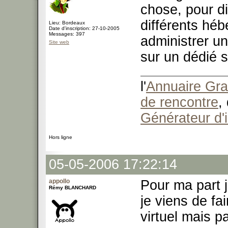
chose, pour di
différents hé
Lieu: Bordeaux
Date d'inscription: 27-10-2005
Messages: 397
administrer un
Site web
sur un dédié s
l'
Annuaire Grat
de rencontre
,
Générateur d'
Hors ligne
05-05-2006 17:22:14
appollo
Pour ma part j
Rémy BLANCHARD
je viens de fai
virtuel mais p