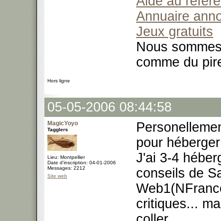
Aide au référ
Annuaire ann
Jeux gratuits
Nous sommes t
comme du pir
Hors ligne
05-05-2006 08:44:58
MagicYoyo
Personellemen
Tagglers
pour héberger
J'ai 3-4 héber
Lieu: Montpellier
Date d'inscription: 04-01-2006
Messages: 2212
conseils de S
Site web
Web1(NFrance)
critiques... m
coller.