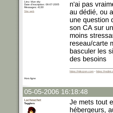
Lieu: blue sky
n'ai pas vraim
Date d'inscription: 06-07-2005
Messages: 4130
au dédié, ou a
Site web
une question d
son CA sur un
moins stressa
reseau/carte 
basculer les s
des besoins
https://nikozen.com
-
https://redint
Hors ligne
05-05-2006 16:18:48
Lachouchet
Je mets tout e
Tagglers
hébergeurs, a