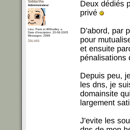
Siddartha
Deux dédiés p
Administrateur
privé
D'abord, par pr
Lieu: Paris et #66valley ☼
Date d'inscription: 20-06-2005
Messages: 2988
pour mutualise
Site web
et ensuite par
pénalisations 
Depuis peu, j
les dns, je su
domainsite qu
largement sati
J'evite les so
dns de mon hé