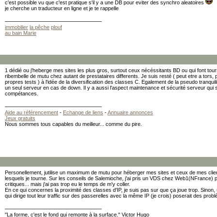
c'est possible vu que c'est pratique s'il y a une DB pour eviter des synchro aleatoires
je cherche un traducteur en ligne et je te rappelle
immobilier
la pêche
plouf
au bain Marie
1 dédié ou j'heberge mes sites les plus gros, surtout ceux nécéssitants BD ou qui font tour
ribembelle de mutu chez autant de prestataires differents. Je suis resté ( peut etre a tors,
propres tests ) à l'idée de la diversification des classes C. Egalement de la pseudo tranquil
un seul serveur en cas de down. Il y a aussi l'aspect maintenance et sécurité serveur qui 
compétances.
Aide au référencement
-
Echange de liens
-
Annuaire annonces
Jeux gratuits
Nous sommes tous capables du meilleur... comme du pire.
Personellement, jutilise un maximum de mutu pour héberger mes sites et ceux de mes clien
lesquels je tourne. Sur les conseils de Salemioche, j'ai pris un VDS chez Web1(NFrance) 
critiques... mais j'ai pas trop eu le temps de m'y coller.
En ce qui concernes la proximité des classes d'IP, je suis pas sur que ça joue trop. Sin
qui dirige tout leur traffic sur des passerelles avec la même IP (je crois) poserait des pr
"La forme, c'est le fond qui remonte à la surface." Victor Hugo