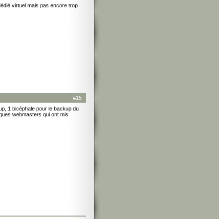
 dédié virtuel mais pas encore trop
#15
ckup, 1 bicéphale pour le backup du
elques webmasters qui ont mis