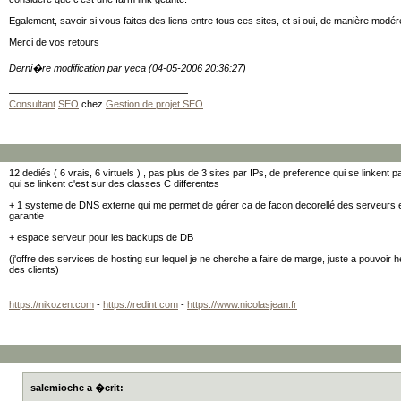
Egalement, savoir si vous faites des liens entre tous ces sites, et si oui, de manière modé
Merci de vos retours
Derni�re modification par yeca (04-05-2006 20:36:27)
Consultant
SEO
chez
Gestion de projet SEO
12 dediés ( 6 vrais, 6 virtuels ) , pas plus de 3 sites par IPs, de preference qui se linkent
qui se linkent c'est sur des classes C differentes
+ 1 systeme de DNS externe qui me permet de gérer ca de facon decorellé des serveurs 
garantie
+ espace serveur pour les backups de DB
(j'offre des services de hosting sur lequel je ne cherche a faire de marge, juste a pouvoir
des clients)
https://nikozen.com
-
https://redint.com
-
https://www.nicolasjean.fr
salemioche a �crit: