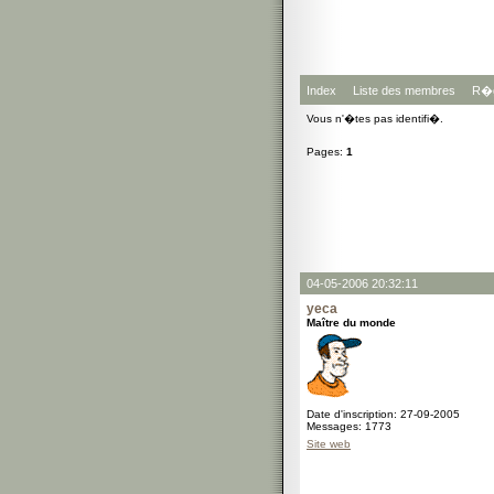
Index
Liste des membres
R�g
Vous n'�tes pas identifi�.
Pages:
1
04-05-2006 20:32:11
yeca
Maître du monde
Date d'inscription: 27-09-2005
Messages: 1773
Site web