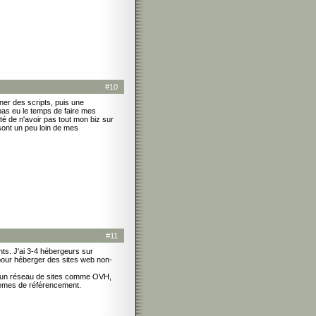
#10
ner des scripts, puis une
 pas eu le temps de faire mes
ité de n'avoir pas tout mon biz sur
sont un peu loin de mes
#11
ts. J'ai 3-4 hébergeurs sur
pour héberger des sites web non-
on, un réseau de sites comme OVH,
oblèmes de référencement.