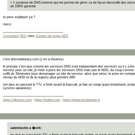
+ 1 systeme de DNS externe qui me permet de gérer ca de facon decorellé des serve
de 100% garantie
tu peux expliquer ça ?
merci
Consultant
SEO
chez
Gestion de projet SEO
c'est dnsmadeeasy.com (y en a d'autres)
le principe c'est que comme les serveurs DNS sont independant des serveurs ou il y a le
serveur pour un site, je mets a jours les serveurs DNS mais pas le NDD, du coup comme 
suffit de 30minutes pour demenager un site de serveur. alors que sinon, le prise en com
niveau du NDD et de la registry peut prendre 48H
(en plus en passant le TTL a 5min avant la bascule, je fais un swap quasi instantané, prati
synchro aleatoires)
https://nikozen.com
-
https://redint.com
-
https://www.nicolasjean.fr
salemioche a �crit:
en plus en passant le TTL a 5min avant la bascule, je fais un swap quasi instantané, p