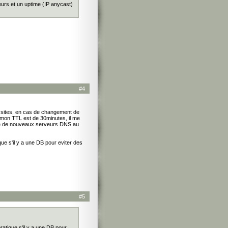
urs et un uptime (IP anycast)
#4
s sites, en cas de changement de
mon TTL est de 30minutes, il me
pte de nouveaux serveurs DNS au
que s'il y a une DB pour eviter des
#5
ratique s'il y a une DB pour