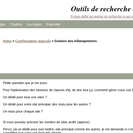
Outils de recherche
Forum dédié au moteur de recherche et aux t
les
ChatBox
Inscription
S'identifier
Index
»
Configuration avancée
» Gestion des hébergements
Petite question que je me pose.
Pour l'optimisation des histoires de classes d'ip, de dns tout ça, comment gérez vous vo
Un dédié pour tous vos sites ?
Un dédié pour votre site principal, des mutu pour les autres ?
Un mutu pour chaque site ?
Si vous pouviez préciser les nombre de sites actifs (approx).
Perso, j'ai un dédié pour tout mettre, site principal comme les autres, je me demande si c'e
considère que c'est une farm link géante.