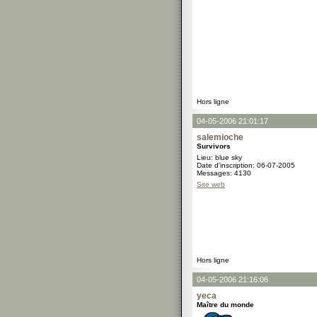
Hors ligne
04-05-2006 21:01:17
salemioche
Survivors
Lieu: blue sky
Date d'inscription: 06-07-2005
Messages: 4130
Site web
Hors ligne
04-05-2006 21:16:06
yeca
Maître du monde