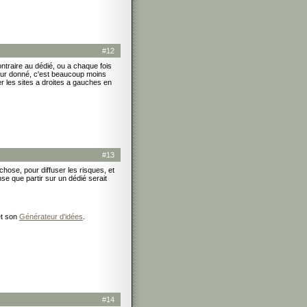
#12
ntraire au dédié, ou a chaque fois
veur donné, c'est beaucoup moins
r les sites a droites a gauches en
#13
hose, pour diffuser les risques, et
se que partir sur un dédié serait
et son
Générateur d'idées
.
#14