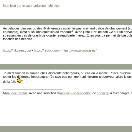
Mon blog sur le webmarketing
|
Mon job
Au dela des classes ou des IP differentes ou je n'ai pas vraiment validé de changement (co
ca booste), c'est aussi une question de tranquilité, avec juste 10% de son CA sur un ser
stressant en cas de crash disk/carte reseau/carte mere... Et en plus ca permet de bascule
fonction des besoins
https://nikozen.com
-
https://redint.com
-
https://www.nicolasjean.fr
Je mets tout en mutualisé chez différents hébergeurs, au cas où la même IP face quelque c
tester les différents hébergeurs. (Je sais pas comment administrer un serveur, alors je pen
de la folie
)
l'
Annuaire Gratuit
, avec une sélection d'
annonce de rencontre
, de
sonnerie
à télécharger, 