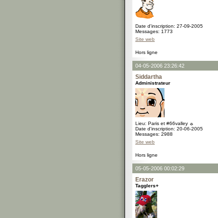
Date d'inscription: 27-09-2005
Messages: 1773
Site web
Hors ligne
04-05-2006 23:26:42
Siddartha
Administrateur
Lieu: Paris et #66valley ☼
Date d'inscription: 20-06-2005
Messages: 2988
Site web
Hors ligne
05-05-2006 00:02:29
Erazor
Tagglers+