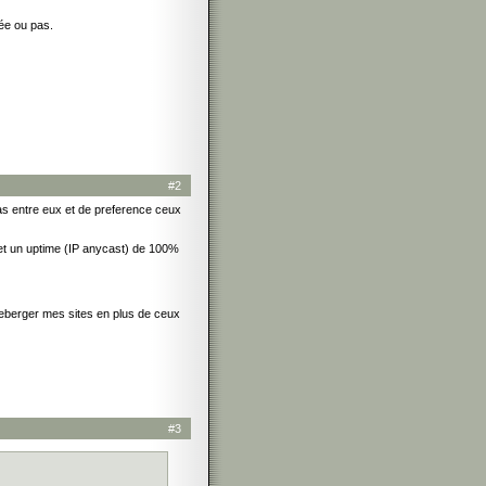
rée ou pas.
#2
 pas entre eux et de preference ceux
et un uptime (IP anycast) de 100%
 heberger mes sites en plus de ceux
#3