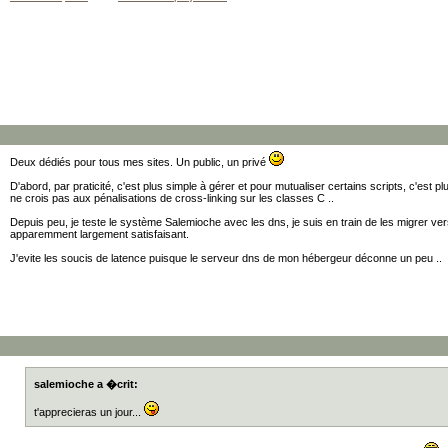
Deux dédiés pour tous mes sites. Un public, un privé
D'abord, par praticité, c'est plus simple à gérer et pour mutualiser certains scripts, c'est 
ne crois pas aux pénalisations de cross-linking sur les classes C ..
Depuis peu, je teste le système Salemioche avec les dns, je suis en train de les migrer ve
apparemment largement satisfaisant.
J'evite les soucis de latence puisque le serveur dns de mon hébergeur déconne un peu ..
salemioche a �crit:
t'apprecieras un jour...