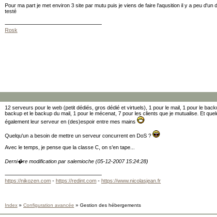
Pour ma part je met environ 3 site par mutu puis je viens de faire l'aqusition il y a peu d'un
testé
Rosk
12 serveurs pour le web (petit dédiés, gros dédié et virtuels), 1 pour le mail, 1 pour le ba
backup et le backup du mail, 1 pour le mécenat, 7 pour les clients que je mutualise. Et qu
également leur serveur en (des)espoir entre mes mains
Quelqu'un a besoin de mettre un serveur concurrent en DoS ?
Avec le temps, je pense que la classe C, on s'en tape...
Derni�re modification par salemioche (05-12-2007 15:24:28)
https://nikozen.com
-
https://redint.com
-
https://www.nicolasjean.fr
Index
»
Configuration avancée
» Gestion des hébergements