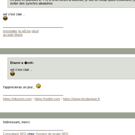
eviter des synchro aleatoires
wé c'est clair ..
immobilier
la pêche
plouf
au bain Marie
Erazor a �crit:
wé c'est clair ..
t'apprecieras un jour...
https://nikozen.com
-
https://redint.com
-
https://www.nicolasjean.fr
Intéressant, merci
Consultant
SEO
chez
Gestion de projet SEO