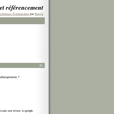
 et référencement
echniques d'optimisation
par
#taggle
#1
s hébergements ?
st pas une erreur, si google