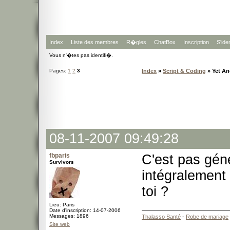
Index
Liste des membres
R�gles
ChatBox
Inscription
S'iden
Vous n'�tes pas identifi�.
Pages:
1
2
3
Index
»
Script & Coding
» Yet An
08-11-2007 09:49:28
fbparis
C'est pas gén
Survivors
intégralement
toi ?
Lieu: Paris
Date d'inscription: 14-07-2006
Messages: 1896
Thalasso Santé
-
Robe de mariage
Site web