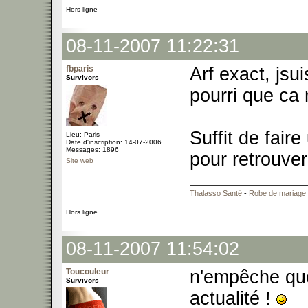
Hors ligne
08-11-2007 11:22:31
fbparis
Arf exact, jsu
Survivors
pourri que ca
Suffit de faire
Lieu: Paris
Date d'inscription: 14-07-2006
Messages: 1896
pour retrouver
Site web
Thalasso Santé
-
Robe de mariage
Hors ligne
08-11-2007 11:54:02
Toucouleur
n'empêche qu
Survivors
actualité !