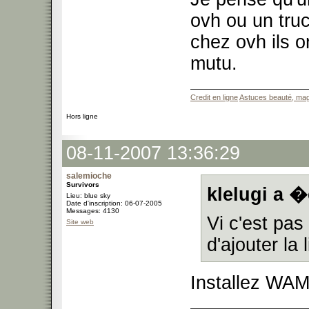
ovh ou un truc
chez ovh ils on
mutu.
Credit en ligne
Astuces beauté, mag
Hors ligne
08-11-2007 13:36:29
salemioche
Survivors
klelugi a �
Lieu: blue sky
Date d'inscription: 06-07-2005
Messages: 4130
Vi c'est pas
Site web
d'ajouter la
Installez WAMP