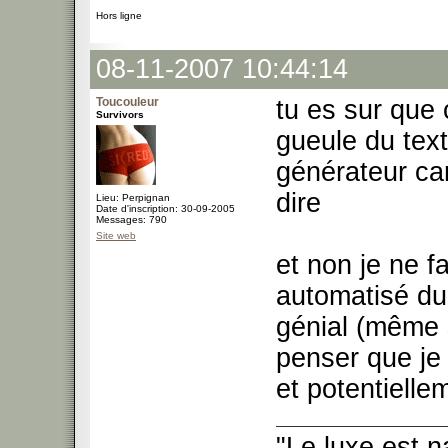
Hors ligne
08-11-2007 10:44:14
Toucouleur
tu es sur que
Survivors
gueule du text
générateur car
dire
Lieu: Perpignan
Date d'inscription: 30-09-2005
Messages: 790
Site web
et non je ne 
automatisé du
génial (même s
penser que je 
et potentiell
"Le luxe est n