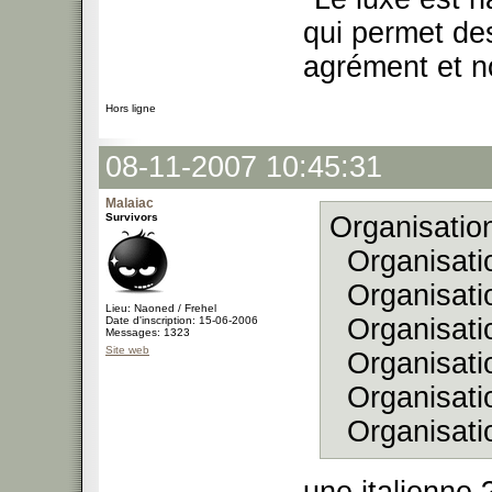
qui permet des
agrément et no
Hors ligne
08-11-2007 10:45:31
Malaiac
Survivors
Organisation
Organisatio
Organisatio
Lieu: Naoned / Frehel
Organisatio
Date d'inscription: 15-06-2006
Messages: 1323
Site web
Organisati
Organisati
Organisati