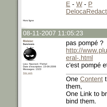
E
-
W
-
P
DelocaRedact
Hors ligne
08-11-2007 11:05:23
Malaiac
pas pompé ?
Survivors
http://www.pl
eral-.html
c'est pompé e
Lieu: Naoned / Frehel
Date d'inscription: 15-06-2006
Messages: 1323
Site web
One
Content
t
them,
One Link to br
bind them.