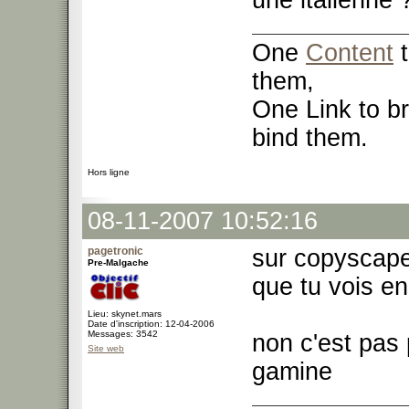
une italienne
One
Content
t
them,
One Link to br
bind them.
Hors ligne
08-11-2007 10:52:16
pagetronic
sur copyscape
Pre-Malgache
que tu vois 
Lieu: skynet.mars
Date d'inscription: 12-04-2006
Messages: 3542
non c'est pas
Site web
gamine