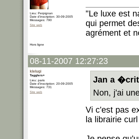
"Le luxe est n
Lieu: Perpignan
Date d'inscription: 30-09-2005
Messages: 790
qui permet des
Site web
agrément et no
Hors ligne
08-11-2007 12:27:23
klelugi
Tagglers+
Jan a �crit
Lieu: paris
Date d'inscription: 20-09-2005
Messages: 731
Non, j'ai une
Site web
Vi c'est pas e
la librairie c
Je pense qu'u