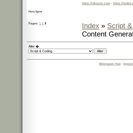
https://nikozen.com
-
https://redint
Hors ligne
Pages:
1
2
3
Index
»
Script 
Content Genera
Aller �
Webmaster Hub
-
logicie