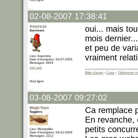
02-08-2007 17:38:41
Americas
oui... mais to
Survivors
mois dernier..
et peu de varia
vraiment relat
Lieu: Argentine
Date d'inscription: 04-07-2005
Messages: 4603
Site web
Billet d'avion
-
Cuba
-
Téléphoner m
Hors ligne
03-08-2007 09:27:02
MagicYoyo
Ca remplace p
Tagglers
En revanche, 
petits concur
Lieu: Montpellier
Date d'inscription: 04-01-2006
Messages: 2212