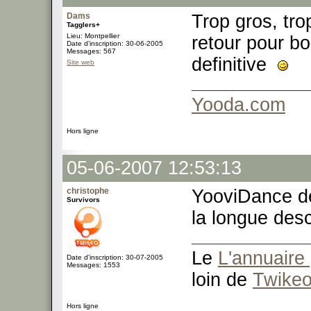
Dams
Trop gros, tro
Tagglers+
Lieu: Montpellier
retour pour bo
Date d'inscription: 30-06-2005
Messages: 567
definitive
Site web
Yooda.com
Hors ligne
05-06-2007 12:53:13
christophe
YooviDance de
Survivors
la longue des
Le
L'annuaire 
Date d'inscription: 30-07-2005
Messages: 1553
loin de
Twike
Hors ligne