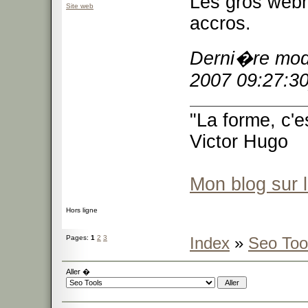
Les gros web
Site web
accros.
Derni�re modi
2007 09:27:30
"La forme, c'e
Victor Hugo
Mon blog sur 
Hors ligne
Pages:
1
2
3
Index
»
Seo Too
Aller �