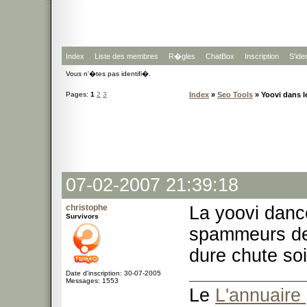
Index
Liste des membres
R�gles
ChatBox
Inscription
S'iden
Vous n'�tes pas identifi�.
Pages:
1
2
3
Index
»
Seo Tools
» Yoovi dans l
07-02-2007 21:39:18
christophe
La yoovi danc
Survivors
spammeurs de 
dure chute so
Date d'inscription: 30-07-2005
Messages: 1553
Le
L'annuaire 