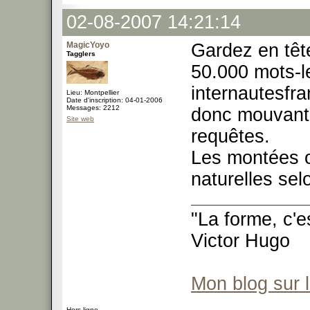
02-08-2007 14:21:14
MagicYoyo
Gardez en tête
Tagglers
50.000 mots-l
internautesfra
Lieu: Montpellier
Date d'inscription: 04-01-2006
Messages: 2212
donc mouvante
Site web
requêtes.
Les montées o
naturelles sel
"La forme, c'e
Victor Hugo
Mon blog sur 
Hors ligne