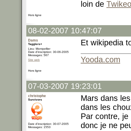
loin de
Twike
Hors ligne
08-02-2007 10:47:07
Dams
Et wikipedia t
Tagglers+
Lieu: Montpellier
Date d'inscription: 30-06-2005
Messages: 567
Yooda.com
Site web
Hors ligne
07-03-2007 19:23:01
christophe
Mars dans les 
Survivors
dans les chou
Par contre, j
donc je ne pe
Date d'inscription: 30-07-2005
Messages: 1553