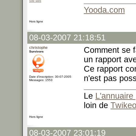
Site web
Yooda.com
Hors ligne
08-03-2007 21:18:51
christophe
Comment se fa
Survivors
un rapport ave
Ce rapport co
n'est pas pos
Date d'inscription: 30-07-2005
Messages: 1553
Le
L'annuaire 
loin de
Twike
Hors ligne
08-03-2007 23:01:19