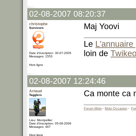
02-08-2007 08:20:37
christophe
Maj Yoovi
Survivors
Le
L'annuaire 
loin de
Twike
Date d'inscription: 30-07-2005
Messages: 1553
Hors ligne
02-08-2007 12:24:46
Arnaud
Ca monte ca
Tagglers
Forum Moto
-
Moto Occasion
-
Fo
Lieu: Montpellier
Date d'inscription: 05-06-2006
Messages: 467
Hors ligne