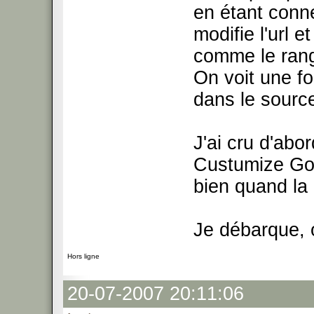
en étant conn
modifie l'url 
comme le rang,
On voit une f
dans le sourc
J'ai cru d'abo
Custumize Goo
bien quand la
Je débarque, 
Hors ligne
20-07-2007 20:11:06