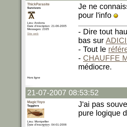
ThickParasite
Je ne connaiss
Survivors
pour l'info
Lieu: Andorra
Date d'inscription: 21-06-2005
Messages: 2335
- Dire tout ha
Site web
bas sur
ADIC
- Tout le
réfé
-
CHAUFFE M
médiocre.
Hors ligne
21-07-2007 08:53:52
MagicYoyo
J'ai pas souve
Tagglers
pure logique d
Lieu: Montpellier
Date d'inscription: 04-01-2006