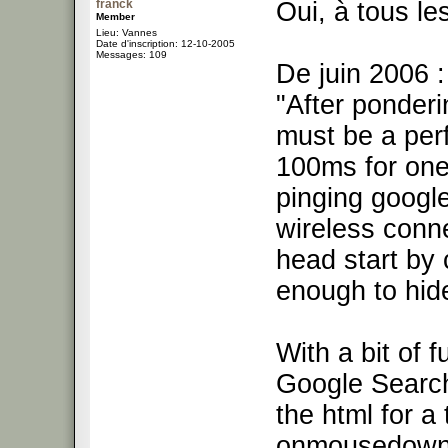
franck
Oui, à tous le
Member
Lieu: Vannes
Date d'inscription: 12-10-2005
Messages: 109
De juin 2006 :
"After ponderin
must be a per
100ms for one
pinging googl
wireless conn
head start by
enough to hide
With a bit of f
Google Search
the html for a 
onmousedown="