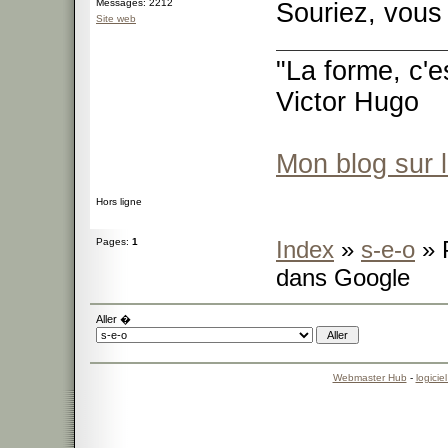
Messages: 2212
Souriez, vous 
Site web
"La forme, c'e
Victor Hugo
Mon blog sur 
Hors ligne
Pages:
1
Index
»
s-e-o
» P
dans Google
Aller �
Webmaster Hub
-
logicie