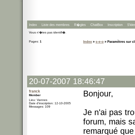
Index
Liste des membres
R�gles
ChatBox
Inscription
S'iden
Vous n'�tes pas identifi�.
Pages:
1
Index
»
s-e-o
» Paramètres sur cl
20-07-2007 18:46:47
franck
Bonjour,
Member
Lieu: Vannes
Date d'inscription: 12-10-2005
Messages: 109
Je n'ai pas tr
forum, mais sa
remarqué que 