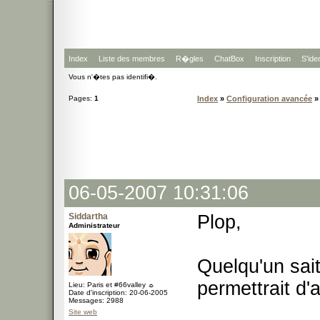
Index
Liste des membres
R�gles
ChatBox
Inscription
S'iden
Vous n'�tes pas identifi�.
Pages:
1
Index
»
Configuration avancée
»
06-05-2007 10:31:06
Siddartha
Plop,
Administrateur
Quelqu'un sait 
permettrait d'
Lieu: Paris et #66valley ☼
Date d'inscription: 20-06-2005
Messages: 2988
Site web