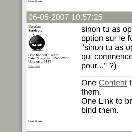
Hors ligne
06-05-2007 10:57:25
Malaiac
sinon tu as op
Survivors
option sur le 
"sinon tu as o
qui commencen
Lieu: Naoned / Frehel
Date d'inscription: 15-06-2006
Messages: 1323
pour..." ?)
Site web
One
Content
t
them,
One Link to br
bind them.
Hors ligne