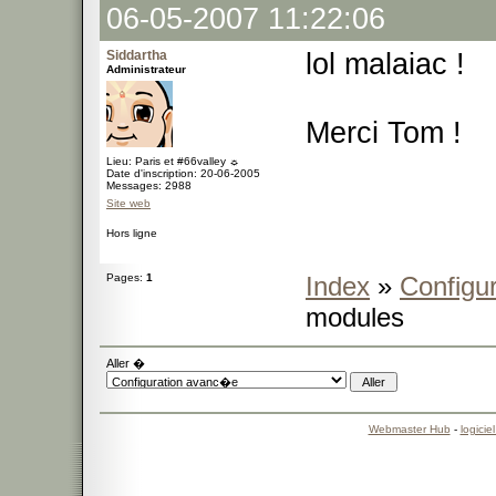
06-05-2007 11:22:06
Siddartha
lol malaiac !
Administrateur
Merci Tom !
Lieu: Paris et #66valley ☼
Date d'inscription: 20-06-2005
Messages: 2988
Site web
Hors ligne
Pages:
1
Index
»
Configu
modules
Aller �
Webmaster Hub
-
logicie