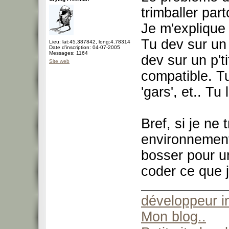
trimballer part
Je m'explique 
Tu dev sur un
Lieu: lat:45.387842, long:4.78314
Date d'inscription: 04-07-2005
Messages: 1164
dev sur un p'ti
Site web
compatible. Tu
'gars', et.. Tu
Bref, si je ne 
environnement,
bosser pour un
coder ce que j
développeur 
Mon blog..