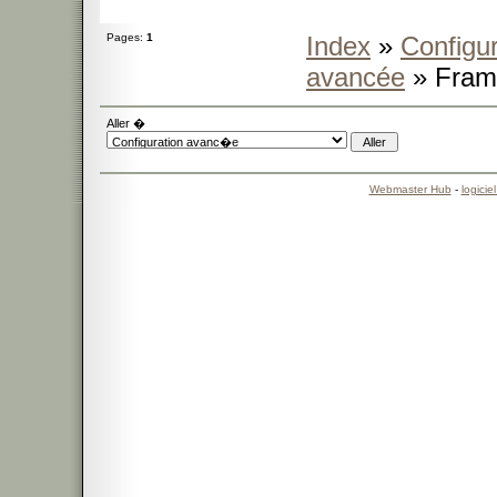
Pages:
1
Index
»
Configur
avancée
» Frame
Aller �
Webmaster Hub
-
logicie