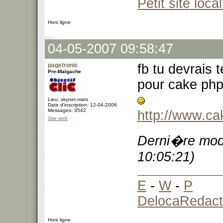
Petit site local
Hors ligne
04-05-2007 09:58:47
pagetronic
fb tu devrais 
Pre-Malgache
pour cake php,
Lieu: skynet.mars
Date d'inscription: 12-04-2006
Messages: 3542
http://www.ca
Site web
Derni�re modi
10:05:21)
E
-
W
-
P
DelocaRedact
Hors ligne