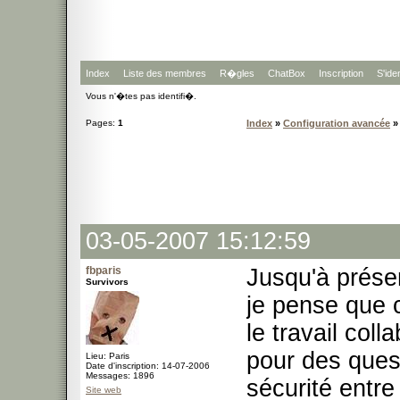
Index
Liste des membres
R�gles
ChatBox
Inscription
S'iden
Vous n'�tes pas identifi�.
Pages:
1
Index
»
Configuration avancée
»
03-05-2007 15:12:59
fbparis
Jusqu'à présen
Survivors
je pense que 
le travail col
pour des ques
Lieu: Paris
Date d'inscription: 14-07-2006
Messages: 1896
sécurité entre
Site web