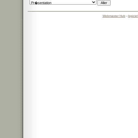
Webmaster Hub
-
logicie