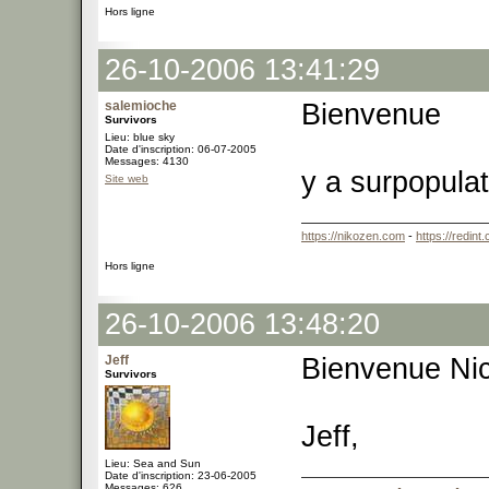
Hors ligne
26-10-2006 13:41:29
salemioche
Bienvenue
Survivors
Lieu: blue sky
Date d'inscription: 06-07-2005
Messages: 4130
y a surpopulat
Site web
https://nikozen.com
-
https://redint
Hors ligne
26-10-2006 13:48:20
Jeff
Bienvenue Nic
Survivors
Jeff,
Lieu: Sea and Sun
Date d'inscription: 23-06-2005
Messages: 626