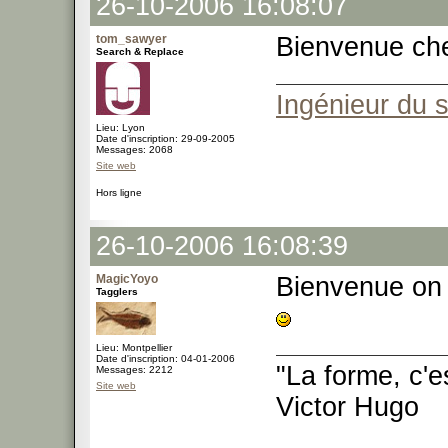
26-10-2006 16:08:07
tom_sawyer
Bienvenue che
Search & Replace
Ingénieur du 
Lieu: Lyon
Date d'inscription: 29-09-2005
Messages: 2068
Site web
Hors ligne
26-10-2006 16:08:39
MagicYoyo
Bienvenue on 
Tagglers
Lieu: Montpellier
Date d'inscription: 04-01-2006
"La forme, c'e
Messages: 2212
Site web
Victor Hugo