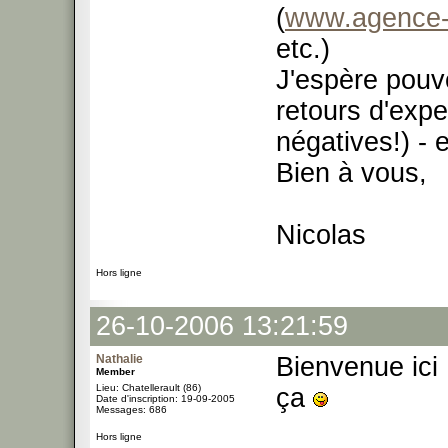
(
www.agence-
etc.)
J'espère pouvo
retours d'expe
négatives!) - 
Bien à vous,
Nicolas
Hors ligne
26-10-2006 13:21:59
Nathalie
Bienvenue ici 
Member
Lieu: Chatellerault (86)
ça
Date d'inscription: 19-09-2005
Messages: 686
Hors ligne