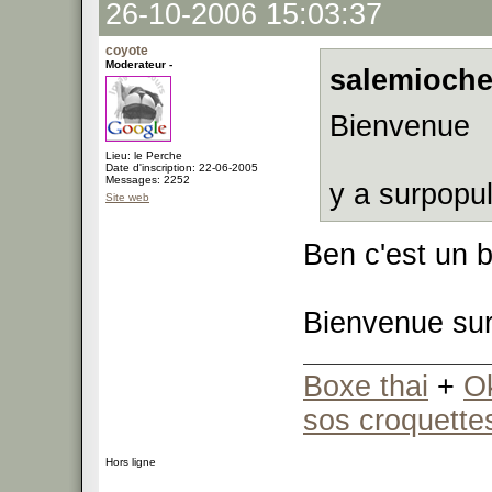
26-10-2006 15:03:37
coyote
Moderateur -
salemioche
Bienvenue
Lieu: le Perche
Date d'inscription: 22-06-2005
Messages: 2252
y a surpopul
Site web
Ben c'est un 
Bienvenue su
Boxe thai
+
O
sos croquette
Hors ligne