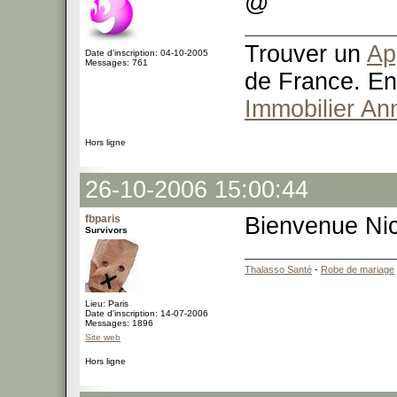
@
Trouver un
Ap
Date d'inscription: 04-10-2005
Messages: 761
de France. En
Immobilier An
Hors ligne
26-10-2006 15:00:44
fbparis
Bienvenue Ni
Survivors
Thalasso Santé
-
Robe de mariage
Lieu: Paris
Date d'inscription: 14-07-2006
Messages: 1896
Site web
Hors ligne