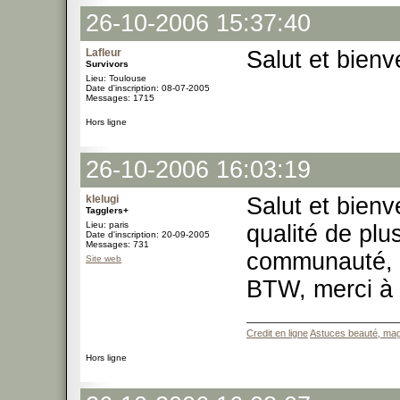
26-10-2006 15:37:40
Lafleur
Salut et bien
Survivors
Lieu: Toulouse
Date d'inscription: 08-07-2005
Messages: 1715
Hors ligne
26-10-2006 16:03:19
klelugi
Salut et bien
Tagglers+
Lieu: paris
qualité de plu
Date d'inscription: 20-09-2005
Messages: 731
communauté, 
Site web
BTW, merci à 
Credit en ligne
Astuces beauté, mag
Hors ligne