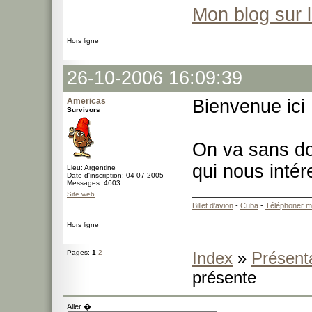
Mon blog sur 
Hors ligne
26-10-2006 16:09:39
Americas
Bienvenue ici
Survivors
On va sans do
qui nous inté
Lieu: Argentine
Date d'inscription: 04-07-2005
Messages: 4603
Site web
Billet d'avion
-
Cuba
-
Téléphoner m
Hors ligne
Pages:
1
2
Index
»
Présent
présente
Aller �