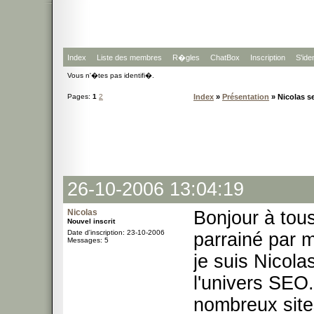
Index
Liste des membres
R�gles
ChatBox
Inscription
S'iden
Vous n'�tes pas identifi�.
Pages:
1
2
Index
»
Présentation
» Nicolas s
26-10-2006 13:04:19
Nicolas
Bonjour à tous
Nouvel inscrit
Date d'inscription: 23-10-2006
parrainé par 
Messages: 5
je suis Nicola
l'univers SEO.
nombreux site