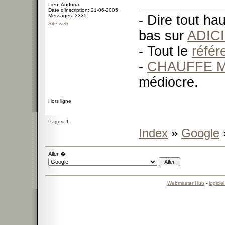
Lieu: Andorra
Date d'inscription: 21-06-2005
Messages: 2335
- Dire tout ha
Site web
bas sur
ADIC
- Tout le
réfé
-
CHAUFFE M
médiocre.
Hors ligne
Pages:
1
Index
»
Google
Aller �
Webmaster Hub
-
logicie