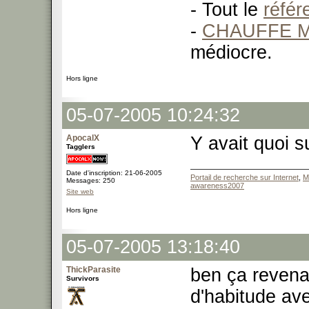
- Tout le
réfé
-
CHAUFFE M
médiocre.
Hors ligne
05-07-2005 10:24:32
ApocalX
Y avait quoi s
Tagglers
Date d'inscription: 21-06-2005
Portail de recherche sur Internet
,
M
Messages: 250
awareness2007
Site web
Hors ligne
05-07-2005 13:18:40
ThickParasite
ben ça reven
Survivors
d'habitude av