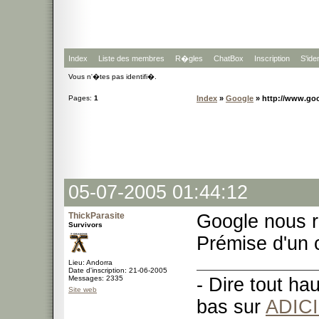
Index
Liste des membres
R�gles
ChatBox
Inscription
S'iden
Vous n'�tes pas identifi�.
Pages:
1
Index
»
Google
» http://www.go
05-07-2005 01:44:12
ThickParasite
Google nous r
Survivors
Prémise d'un 
Lieu: Andorra
Date d'inscription: 21-06-2005
Messages: 2335
- Dire tout ha
Site web
bas sur
ADIC