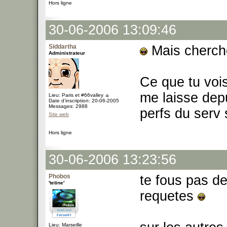
Hors ligne
30-06-2006 13:09:46
Siddartha
Mais cherch
Administrateur
Ce que tu vois
me laisse depu
Lieu: Paris et #66valley ☼
Date d'inscription: 20-06-2005
Messages: 2988
perfs du serv 
Site web
Hors ligne
30-06-2006 13:23:56
Phobos
te fous pas de
'tetine'
requetes
Lieu: Marseille