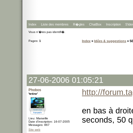
Index
Liste des membres
R�gles
ChatBox
Inscription
S'iden
Vous n'�tes pas identifi�.
Pages:
1
Index
»
Idées & suggestions
» 50
27-06-2006 01:05:21
Phobos
http://forum.t
'tetine'
en bas à droit
seconds, 50 q
Lieu: Marseille
Date d'inscription: 16-07-2005
Messages: 867
Site web