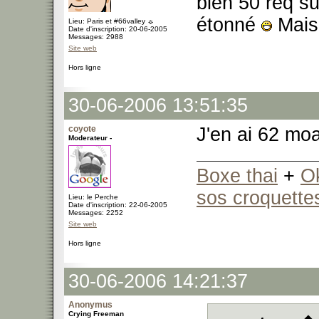
bien 50 req su
étonné
Mais 
Lieu: Paris et #66valley ☼
Date d'inscription: 20-06-2005
Messages: 2988
Site web
Hors ligne
30-06-2006 13:51:35
coyote
J'en ai 62 mo
Moderateur -
Boxe thai
+
O
sos croquette
Lieu: le Perche
Date d'inscription: 22-06-2005
Messages: 2252
Site web
Hors ligne
30-06-2006 14:21:37
Anonymus
Crying Freeman