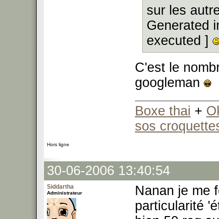
sur les autr
Generated i
executed ]
C'est le nombr
googleman
Boxe thai
+
O
sos croquette
Hors ligne
30-06-2006 13:40:54
Siddartha
Nanan je me fo
Administrateur
particularité 