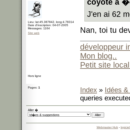
coyote a �c
J'en ai 62 
Lieu: lat:45.387842, long:4.78314
Date d'inscription: 04-07-2005
Nan, toi tu de
Messages: 1164
Site web
développeur 
Mon blog..
Petit site local
Hors ligne
Pages:
1
Index
»
Idées &
queries execute
Aller �
Webmaster Hub
-
logicie