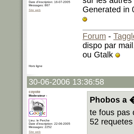
sur les autres
Date d'inscription: 16-07-2005
Messages: 867
Generated in 
Site web
Forum
-
Taggl
dispo par mail
ou Gtalk
Hors ligne
30-06-2006 13:36:58
coyote
Moderateur -
Phobos a �
te fous pas 
52 requete
Lieu: le Perche
Date d'inscription: 22-06-2005
Messages: 2252
Site web