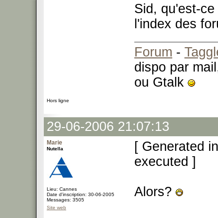
Sid, qu'est-ce
l'index des f
Forum
-
Taggl
dispo par mail
ou Gtalk
Hors ligne
29-06-2006 21:07:13
Marie
[ Generated i
Nutella
executed ]
Alors?
Lieu: Cannes
Date d'inscription: 30-06-2005
Messages: 3505
Site web