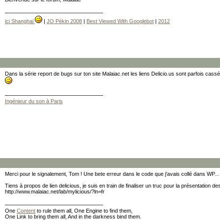
ici Shanghai
|
JO Pékin 2008
|
Best Viewed With Googlebot
|
2012
Dans la série report de bugs sur ton site Malaiac.net les liens Delicio.us sont parfois cassés 
Ingénieur du son à Paris
Merci pour le signalement, Tom ! Une bete erreur dans le code que j'avais collé dans WP... 
Tiens à propos de lien delicious, je suis en train de finaliser un truc pour la présentation des 
http://www.malaiac.net/lab/mylicious/?ln=fr
One
Content
to rule them all, One Engine to find them,
One Link to bring them all, And in the darkness bind them.