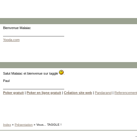
Bienvenue Malaiac
Yooda.com
Salut Malaiac et bienvenue sur taggle
.
Paul
Poker gratuit
|
Poker en ligne gratuit
|
Création site web
|
Pandaranol
|
Referencemen
Index
»
Présentation
» Vous... TAGGLE !