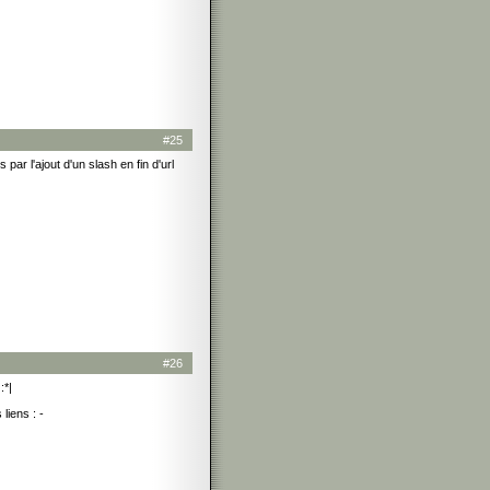
#25
par l'ajout d'un slash en fin d'url
#26
:*|
liens : -