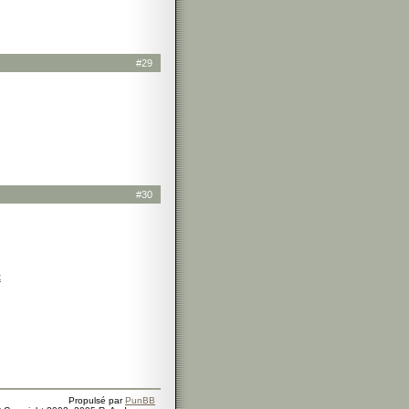
#29
#30
t
Propulsé par
PunBB