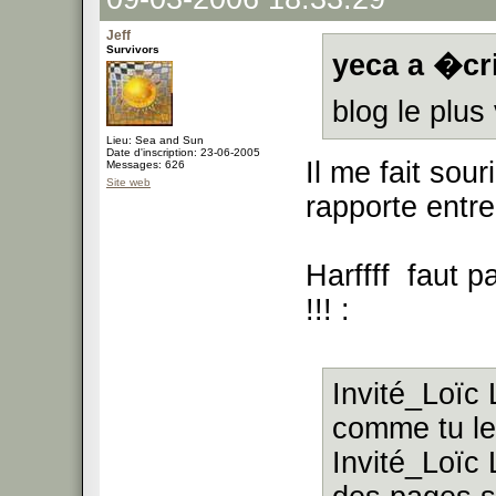
Jeff
Survivors
yeca a �cri
blog le plus
Lieu: Sea and Sun
Date d'inscription: 23-06-2005
Il me fait sour
Messages: 626
Site web
rapporte entr
Harffff faut 
!!! :
Invité_Loïc
comme tu le
Invité_Loïc