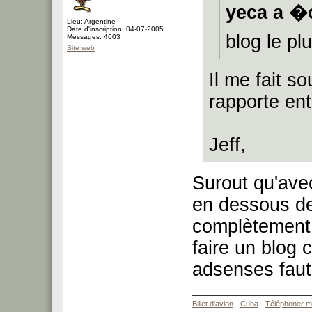
yeca a �c
Lieu: Argentine
Date d'inscription: 04-07-2005
blog le pl
Messages: 4603
Site web
Il me fait so
rapporte en
Jeff,
Surout qu'ave
en dessous des
complètement 
faire un blog 
adsenses faut
Billet d'avion
-
Cuba
-
Téléphoner m