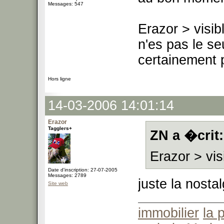
Messages: 547
Erazor > visib
n'es pas le se
certainement 
Hors ligne
14-03-2006 14:01:14
Erazor
Tagglers+
ZN a �crit:
Erazor > vis
Date d'inscription: 27-07-2005
Messages: 2789
juste la nosta
Site web
immobilier
la 