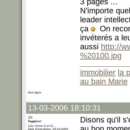
3 pages ...
N'importe que
leader intelle
ça
On reconn
invéterés a le
aussi
http://
%20100.jpg
immobilier
la 
au bain Marie
Hors ligne
13-03-2006 18:10:31
ZN
Disons qu'il s
Tagglers+
Lieu: Entre ici et là ...
au bon momen
Date d'inscription: 26-10-2005