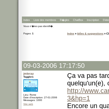
Index
Liste des membres
R�gles
ChatBox
Inscription
S'iden
Vous n'�tes pas identifi�.
Pages:
1
Index
»
Idées & suggestions
» Ch
09-03-2006 17:17:50
jmleray
Ça va pas tard
Tagglers
quelqu'un(e), c
http://www.ca
Lieu: Rome
3&hp=1
Date d'inscription: 27-01-2006
Messages: 1000
Encore un quar
Site web