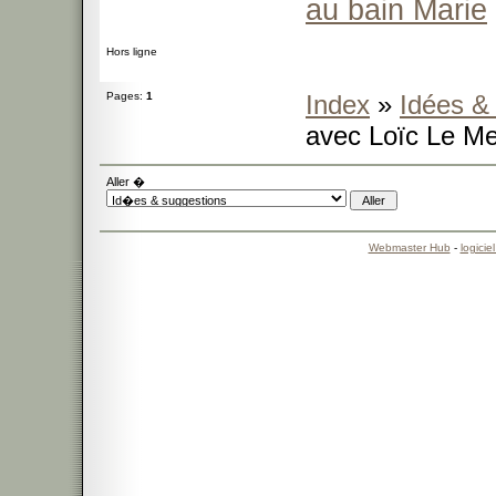
au bain Marie
Hors ligne
Pages:
1
Index
»
Idées &
avec Loïc Le M
Aller �
Webmaster Hub
-
logicie