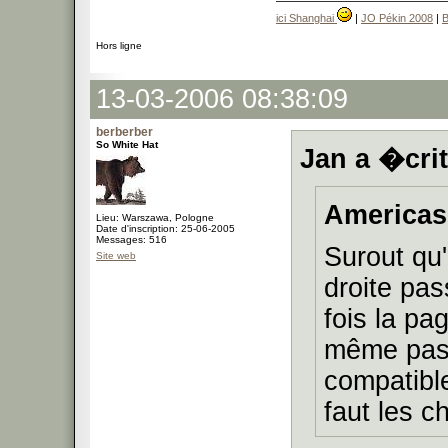
ici Shanghai
|
JO Pékin 2008
|
B
Hors ligne
13-03-2006 08:38:09
berberber
So White Hat
Jan a �crit
Americas 
Lieu: Warszawa, Pologne
Date d'inscription: 25-06-2005
Messages: 516
Surout qu
Site web
droite pas
fois la pa
même pas 
compatible
faut les 