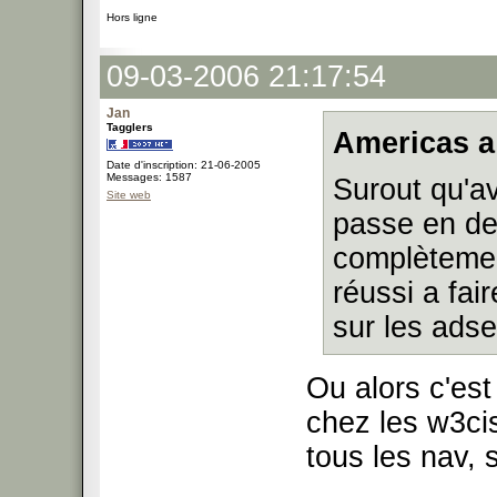
Hors ligne
09-03-2006 21:17:54
Jan
Tagglers
Americas a
Date d'inscription: 21-06-2005
Messages: 1587
Surout qu'av
Site web
passe en des
complètemen
réussi a fai
sur les ads
Ou alors c'est
chez les w3cis
tous les nav, 