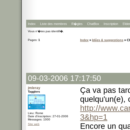
Index
Liste des membres
R�gles
ChatBox
Inscription
S'iden
Vous n'�tes pas identifi�.
Pages:
1
Index
»
Idées & suggestions
» Ch
09-03-2006 17:17:50
jmleray
Ça va pas tard
Tagglers
quelqu'un(e), c
http://www.ca
Lieu: Rome
3&hp=1
Date d'inscription: 27-01-2006
Messages: 1000
Encore un quar
Site web