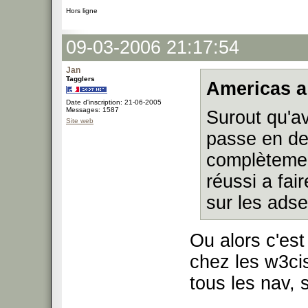
Hors ligne
09-03-2006 21:17:54
Jan
Tagglers
Americas a
Date d'inscription: 21-06-2005
Messages: 1587
Surout qu'av
Site web
passe en des
complètemen
réussi a fai
sur les ads
Ou alors c'est
chez les w3cis
tous les nav, 