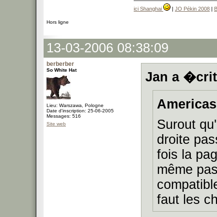
ici Shanghai
|
JO Pékin 2008
|
B
Hors ligne
13-03-2006 08:38:09
berberber
So White Hat
Jan a �crit
Americas 
Lieu: Warszawa, Pologne
Date d'inscription: 25-06-2005
Messages: 516
Surout qu
Site web
droite pas
fois la pa
même pas 
compatible
faut les 