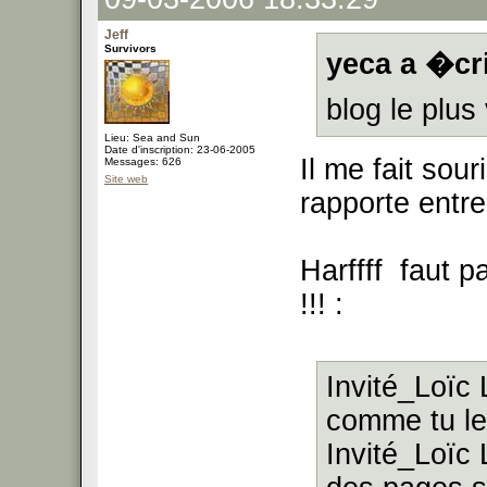
Jeff
Survivors
yeca a �cri
blog le plus
Lieu: Sea and Sun
Date d'inscription: 23-06-2005
Il me fait sour
Messages: 626
Site web
rapporte entr
Harffff faut 
!!! :
Invité_Loïc
comme tu le
Invité_Loïc