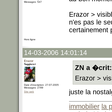
Messages: 547
Erazor > visib
n'es pas le se
certainement 
Hors ligne
14-03-2006 14:01:14
Erazor
Tagglers+
ZN a �crit:
Erazor > vis
Date d'inscription: 27-07-2005
Messages: 2789
juste la nosta
Site web
immobilier
la 