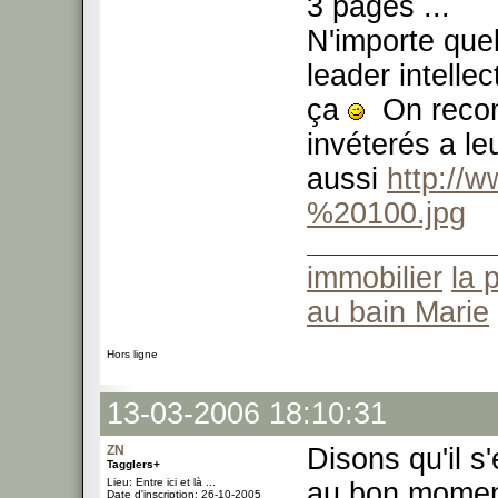
3 pages ...
N'importe que
leader intelle
ça
On reconn
invéterés a le
aussi
http://
%20100.jpg
immobilier
la 
au bain Marie
Hors ligne
13-03-2006 18:10:31
ZN
Disons qu'il s
Tagglers+
Lieu: Entre ici et là ...
au bon momen
Date d'inscription: 26-10-2005