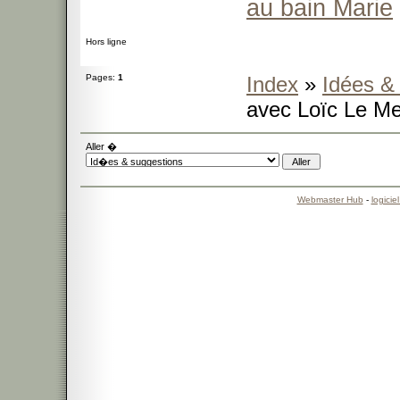
au bain Marie
Hors ligne
Pages:
1
Index
»
Idées &
avec Loïc Le M
Aller �
Webmaster Hub
-
logicie