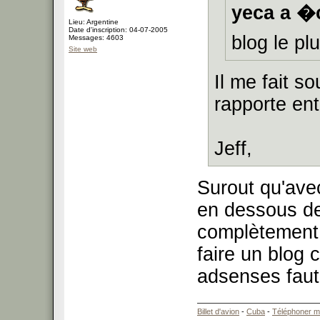
yeca a �c
Lieu: Argentine
Date d'inscription: 04-07-2005
blog le pl
Messages: 4603
Site web
Il me fait so
rapporte en
Jeff,
Surout qu'ave
en dessous des
complètement 
faire un blog 
adsenses faut
Billet d'avion
-
Cuba
-
Téléphoner m