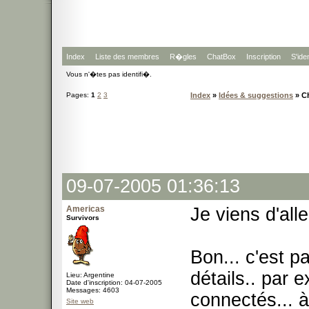
Index
Liste des membres
R�gles
ChatBox
Inscription
S'iden
Vous n'�tes pas identifi�.
Pages:
1
2
3
Index
»
Idées & suggestions
» C
09-07-2005 01:36:13
Americas
Je viens d'alle
Survivors
Bon... c'est p
détails.. par 
Lieu: Argentine
Date d'inscription: 04-07-2005
Messages: 4603
connectés... à
Site web