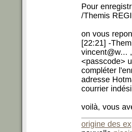
Pour enregist
/Themis REG
on vous repon
[22:21] -Them
vincent@w... 
<passcode> un
compléter l'en
adresse Hotma
courrier indési
voilà, vous av
origine des e