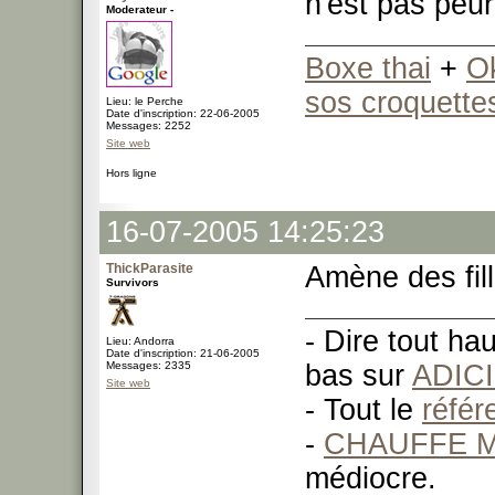
n'est pas peu
Moderateur -
Boxe thai
+
O
sos croquette
Lieu: le Perche
Date d'inscription: 22-06-2005
Messages: 2252
Site web
Hors ligne
16-07-2005 14:25:23
ThickParasite
Amène des fil
Survivors
- Dire tout ha
Lieu: Andorra
Date d'inscription: 21-06-2005
Messages: 2335
bas sur
ADIC
Site web
- Tout le
réfé
-
CHAUFFE M
médiocre.