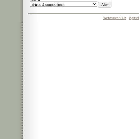
Webmaster Hub
-
logicie