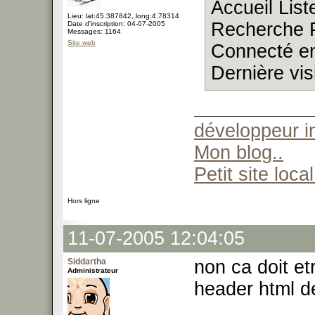
Accueil List
Lieu: lat:45.387842, long:4.78314
Recherche P
Date d'inscription: 04-07-2005
Messages: 1164
Site web
Connecté en
Dernière vis
développeur 
Mon blog..
Petit site local
Hors ligne
11-07-2005 12:04:05
Siddartha
non ca doit et
Administrateur
header html d