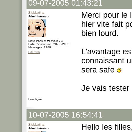
09-07-2005 01:43:21
Siddartha
Merci pour le l
Administrateur
hier vite fait 
bien lourd.
Lieu: Paris et #66valley ☼
Date d'inscription: 20-06-2005
Messages: 2988
L'avantage est 
Site web
connaissant un
sera safe
Je vais tester l
Hors ligne
10-07-2005 16:54:41
Siddartha
Hello les filles
Administrateur