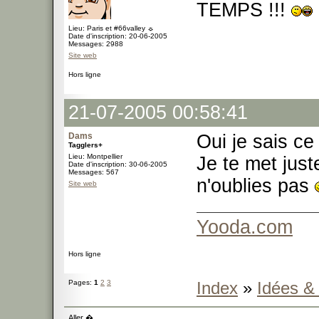
TEMPS !!!
Lieu: Paris et #66valley ☼
Date d'inscription: 20-06-2005
Messages: 2988
Site web
Hors ligne
21-07-2005 00:58:41
Dams
Oui je sais ce
Tagglers+
Lieu: Montpellier
Je te met just
Date d'inscription: 30-06-2005
Messages: 567
n'oublies pas
Site web
Yooda.com
Hors ligne
Pages:
1
2
3
Index
»
Idées &
Aller �