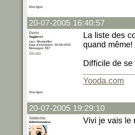
Hors ligne
20-07-2005 16:40:57
Dams
La liste des 
Tagglers+
Lieu: Montpellier
quand même!
Date d'inscription: 30-06-2005
Messages: 567
Site web
Difficile de se
Yooda.com
Hors ligne
20-07-2005 19:29:10
Siddartha
Vivi je vais le 
Administrateur