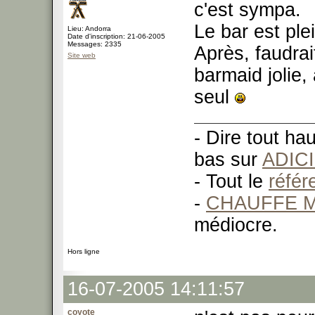
c'est sympa.
Le bar est plei
Lieu: Andorra
Date d'inscription: 21-06-2005
Messages: 2335
Après, faudr
Site web
barmaid jolie, 
seul
- Dire tout ha
bas sur
ADIC
- Tout le
réfé
-
CHAUFFE M
médiocre.
Hors ligne
16-07-2005 14:11:57
coyote