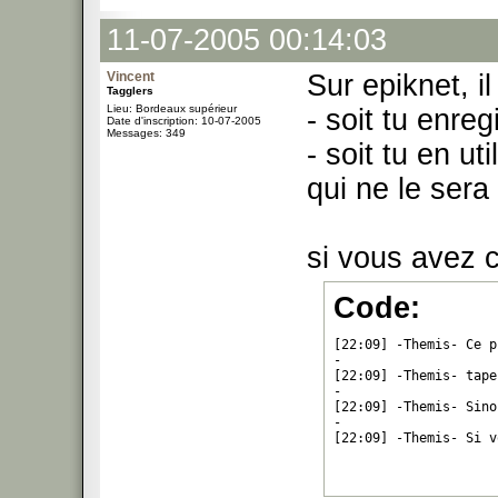
11-07-2005 00:14:03
Vincent
Sur epiknet, il
Tagglers
Lieu: Bordeaux supérieur
- soit tu enre
Date d'inscription: 10-07-2005
Messages: 349
- soit tu en ut
qui ne le sera 
si vous avez 
Code:
[22:09] -Themis- Ce p
-

[22:09] -Themis- tape
-

[22:09] -Themis- Sino
-

[22:09] -Themis- Si v