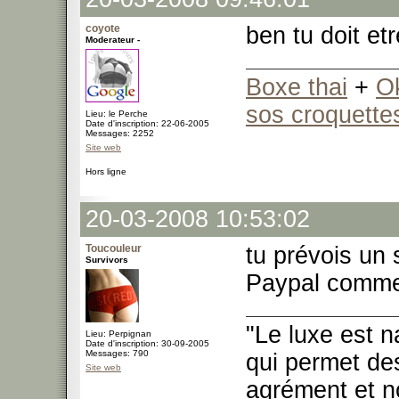
coyote
ben tu doit et
Moderateur -
Boxe thai
+
O
sos croquette
Lieu: le Perche
Date d'inscription: 22-06-2005
Messages: 2252
Site web
Hors ligne
20-03-2008 10:53:02
Toucouleur
tu prévois un
Survivors
Paypal comm
"Le luxe est n
Lieu: Perpignan
Date d'inscription: 30-09-2005
Messages: 790
qui permet des
Site web
agrément et no