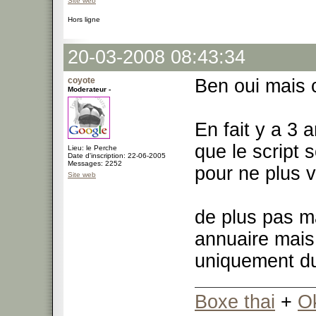
Site web
Hors ligne
20-03-2008 08:43:34
coyote
Ben oui mais c
Moderateur -
En fait y a 3 a
que le script s
Lieu: le Perche
Date d'inscription: 22-06-2005
Messages: 2252
pour ne plus 
Site web
de plus pas ma
annuaire mais
uniquement du
Boxe thai
+
O