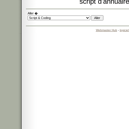
script d'annuaire
Aller �
Webmaster Hub
-
logicie