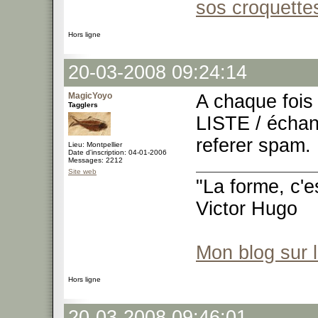
sos croquette
Hors ligne
20-03-2008 09:24:14
MagicYoyo
A chaque fois 
Tagglers
LISTE / échang
referer spam.
Lieu: Montpellier
Date d'inscription: 04-01-2006
Messages: 2212
Site web
"La forme, c'e
Victor Hugo
Mon blog sur 
Hors ligne
20-03-2008 09:46:01