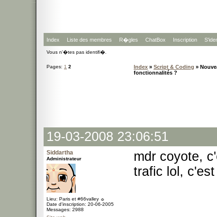
Index
Liste des membres
R�gles
ChatBox
Inscription
S'iden
Vous n'�tes pas identifi�.
Pages:
1
2
Index
»
Script & Coding
» Nouvea
fonctionnalités ?
19-03-2008 23:06:51
Siddartha
mdr coyote, c
Administrateur
trafic lol, c'e
Lieu: Paris et #66valley ☼
Date d'inscription: 20-06-2005
Messages: 2988