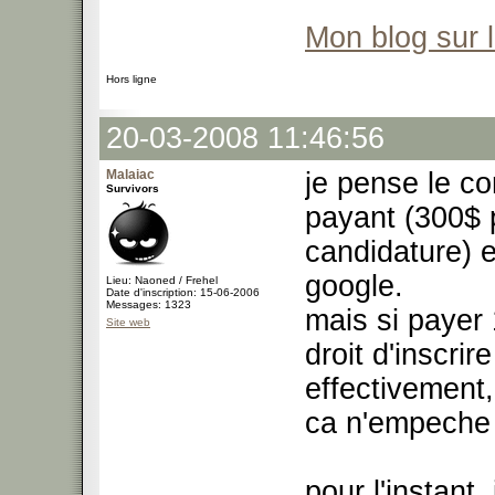
Mon blog sur 
Hors ligne
20-03-2008 11:46:56
Malaiac
je pense le co
Survivors
payant (300$ p
candidature) e
google.
Lieu: Naoned / Frehel
Date d'inscription: 15-06-2006
Messages: 1323
mais si payer 
Site web
droit d'inscri
effectivement,
ca n'empeche 
pour l'instant,