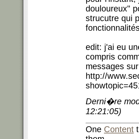
douloureux" p
strucutre qui 
fonctionnalité
edit: j'ai eu un
compris comme
messages sur 
http://www.se
showtopic=45
Derni�re modi
12:21:05)
One
Content
t