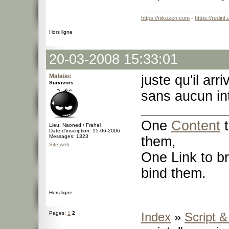
https://nikozen.com
-
https://redint
Hors ligne
20-03-2008 15:33:01
Malaiac
juste qu'il ar
Survivors
sans aucun inté
One
Content
t
Lieu: Naoned / Frehel
Date d'inscription: 15-06-2006
Messages: 1323
them,
Site web
One Link to br
bind them.
Hors ligne
Pages:
1
2
Index
»
Script 