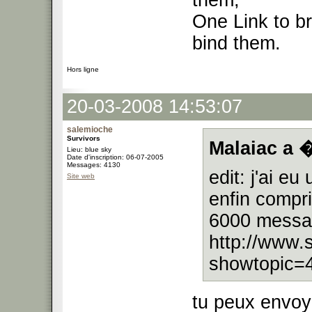
them,
One Link to br
bind them.
Hors ligne
20-03-2008 14:53:07
salemioche
Survivors
Malaiac a �
Lieu: blue sky
Date d'inscription: 06-07-2005
Messages: 4130
edit: j'ai eu
Site web
enfin compr
6000 messag
http://www.
showtopic=
tu peux envoy