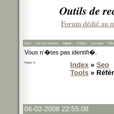
Outils de r
Forum dédié au m
Index
Liste des membres
R�gles
ChatBox
Inscription
S'iden
Vous n'�tes pas identifi�.
Pages:
1
Index
»
Seo
Tools
» Référ
06-02-2008 22:55:08