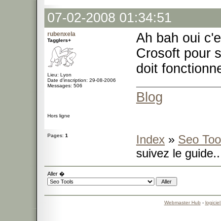
07-02-2008 01:34:51
rubenxela
Ah bah oui c'e
Tagglers+
Crosoft pour s
doit fonctionne
Lieu: Lyon
Date d'inscription: 29-08-2006
Messages: 506
Blog
Hors ligne
Pages:
1
Index
»
Seo Too
suivez le guide..
Aller �
Webmaster Hub
-
logicie