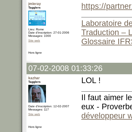
jmleray
https://partn
Tagglers
Laboratoire de
Lieu: Rome
Traduction – L
Date d'inscription: 27-01-2006
Messages: 1000
Glossaire IFR
Site web
Hors ligne
07-02-2008 01:33:26
kazhar
LOL !
Tagglers
Il faut aimer 
eux - Proverb
Date d'inscription: 12-02-2007
Messages: 117
développeur 
Site web
Hors ligne