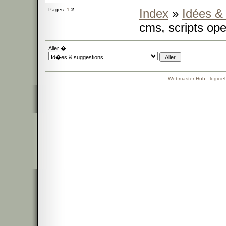
Pages:
1
2
Index
»
Idées &
cms, scripts ope
Aller �
Webmaster Hub
-
logicie