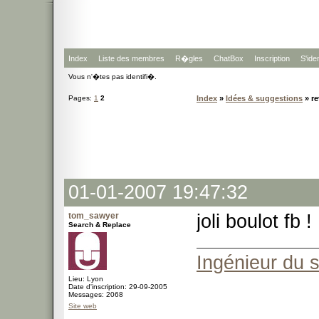
Index
Liste des membres
R�gles
ChatBox
Inscription
S'iden
Vous n'�tes pas identifi�.
Pages:
1
2
Index
»
Idées & suggestions
» re
01-01-2007 19:47:32
tom_sawyer
joli boulot fb !
Search & Replace
Ingénieur du 
Lieu: Lyon
Date d'inscription: 29-09-2005
Messages: 2068
Site web