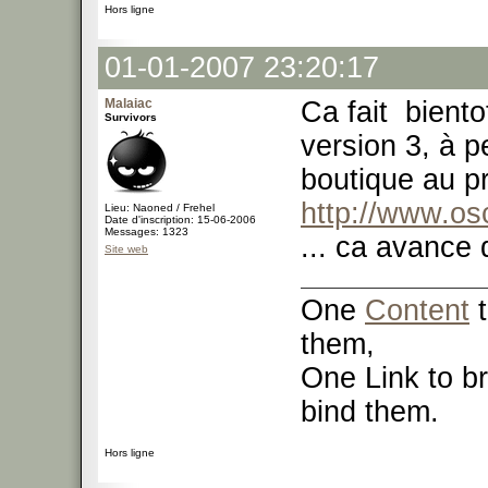
Hors ligne
01-01-2007 23:20:17
Malaiac
Ca fait bient
Survivors
version 3, à p
boutique au pr
http://www.o
Lieu: Naoned / Frehel
Date d'inscription: 15-06-2006
Messages: 1323
... ca avance
Site web
One
Content
t
them,
One Link to br
bind them.
Hors ligne