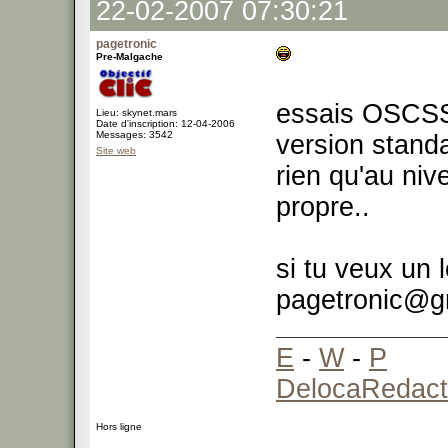
22-02-2007 07:30:21
pagetronic
Pre-Malgache
essais OSCSS 
Lieu: skynet.mars
Date d'inscription: 12-04-2006
Messages: 3542
version stand
Site web
rien qu'au niv
propre..
si tu veux un 
pagetronic@g
E
-
W
-
P
DelocaRedact
Hors ligne