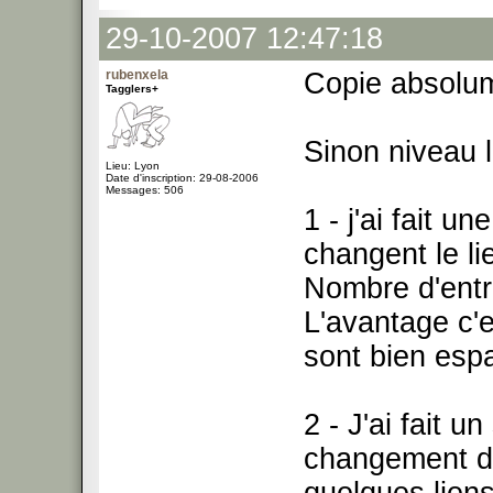
29-10-2007 12:47:18
rubenxela
Copie absolu
Tagglers+
Sinon niveau l
Lieu: Lyon
Date d'inscription: 29-08-2006
Messages: 506
1 - j'ai fait u
changent le lie
Nombre d'entre
L'avantage c'
sont bien espa
2 - J'ai fait u
changement de