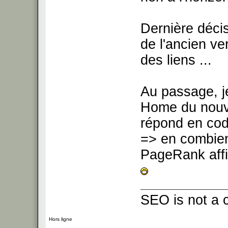
Dernière décis
de l'ancien v
des liens ...
Au passage, je
Home du nouve
répond en co
=> en combien
PageRank aff
SEO is not a 
Hors ligne