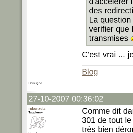
d'accélerer
des redirect
La question
verifier que
transmises
C'est vrai ... 
Blog
Hors ligne
27-10-2007 00:36:02
rubenxela
Comme dit dan
Tagglers+
301 de tout le
très bien déro