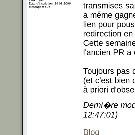
Lieu: Lyon
transmises sa
Date d'inscription: 29-08-2006
Messages: 506
a même gagné 
lien pour pous
redirection en
Cette semaine
l'ancien PR a
Toujours pas 
(et c'est bien
à priori d'obse
Derni�re modi
12:47:01)
Blog