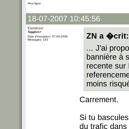
Hors ligne
18-07-2007 10:45:56
Elandrael
Tagglers+
ZN a �crit:
Date d'inscription: 07-06-2006
Messages: 193
... J'ai prop
bannière à s
recente sur 
referencemen
moins risqu
Carrement.
Si tu bascules
du trafic dans l