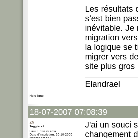
Les résultats 
s’est bien pas
inévitable. Je
migration vers
la logique se t
migrer vers d
site plus gros
Elandrael
Hors ligne
18-07-2007 07:08:39
ZN
J'ai un souci 
Tagglers+
Lieu: Entre ici et là ...
changement de
Date d'inscription: 26-10-2005
Messages: 547