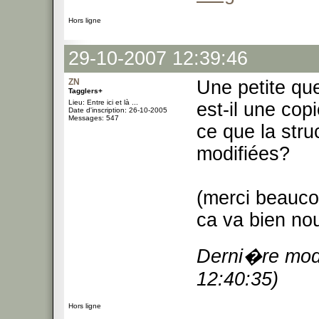
Hors ligne
29-10-2007 12:39:46
ZN
Une petite que
Tagglers+
Lieu: Entre ici et là ...
est-il une cop
Date d'inscription: 26-10-2005
Messages: 547
ce que la stru
modifiées?
(merci beauco
ca va bien nous
Derni�re modi
12:40:35)
Hors ligne