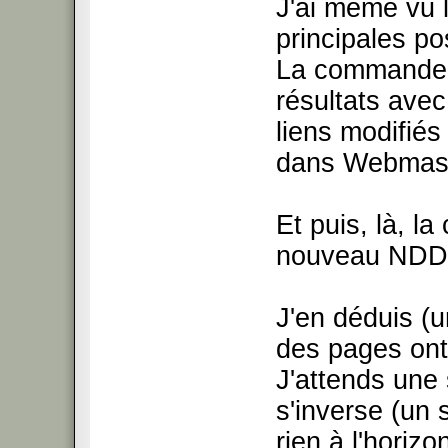
J'ai même vu 
principales po
La commande 
résultats ave
liens modifiés
dans Webmast
Et puis, là, la
nouveau NDD
J'en déduis (un
des pages ont
J'attends une 
s'inverse (un s
rien à l'horizo