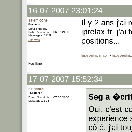
16-07-2007 23:01:24
salemioche
Il y 2 ans j'a
Survivors
Lieu: blue sky
iprelax.fr, j'a
Date d'inscription: 06-07-2005
Messages: 4130
positions...
Site web
https://nikozen.com
-
https://redint
Hors ligne
17-07-2007 15:52:34
Elandrael
Tagglers+
Seg a �crit
Date d'inscription: 07-06-2006
Messages: 193
Oui, c'est c
experience 
côté, j'ai t