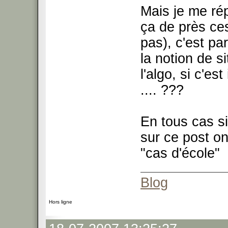
Mais je me rép
ça de près ces
pas), c'est p
la notion de s
l'algo, si c'es
.... ???
En tous cas s
sur ce post on
"cas d'école"
Blog
Hors ligne