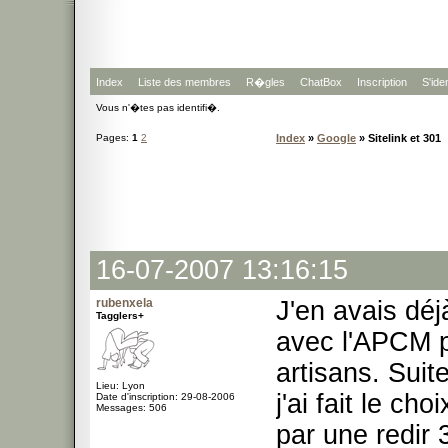
Index
Liste des membres
R�gles
ChatBox
Inscription
S'iden
Vous n'�tes pas identifi�.
Pages:
1
2
Index
»
Google
» Sitelink et 301
16-07-2007 13:16:15
rubenxela
J'en avais déj
Tagglers+
avec l'APCM pa
artisans. Suit
Lieu: Lyon
j'ai fait le c
Date d'inscription: 29-08-2006
Messages: 506
par une redir 