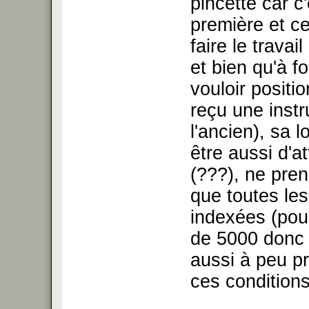
pincette car c
première et ce
faire le travai
et bien qu'à f
vouloir positi
reçu une instr
l'ancien), sa 
être aussi d'at
(???), ne pren
que toutes le
indexées (pour
de 5000 donc i
aussi à peu pr
ces conditions