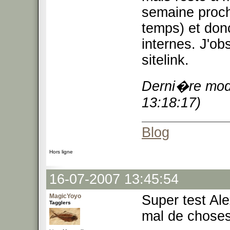
semaine proch
temps) et don
internes. J'o
sitelink.
Derni�re modi
13:18:17)
Blog
Hors ligne
16-07-2007 13:45:54
MagicYoyo
Super test Ale
Tagglers
mal de choses