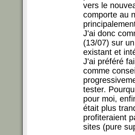
vers le nouvea
comporte au n
principalemen
J'ai donc comm
(13/07) sur u
existant et in
J'ai préféré f
comme conseill
progressiveme
tester. Pourqu
pour moi, enfin
était plus tra
profiteraient 
sites (pure su