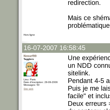
redirection.
Mais ce shéma
problématique
Hors ligne
16-07-2007 16:58:45
Nosurf99
Une expérienc
Tagglers
un NDD connu
sitelink.
Pendant 4-5 a
Lieu: Paris
Date d'inscription: 28-09-2006
Messages: 50
Puis je me lai
Site web
facile" et incl
Deux erreurs 