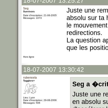
18-07-2007 13:25:27
Seg
Juste une rema
Survivors
Date d'inscription: 21-06-2005
absolu sur ta 
Messages: 1073
le mouvement 
redirections.
La question ap
que les posit
Hors ligne
18-07-2007 13:30:42
rubenxela
Tagglers+
Seg a �crit
Juste une re
Lieu: Lyon
en absolu s
Date d'inscription: 29-08-2006
Messages: 506