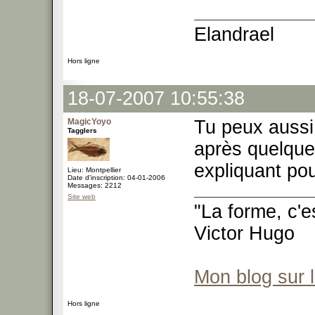
Elandrael
Hors ligne
18-07-2007 10:55:38
MagicYoyo
Tu peux aussi 
Tagglers
après quelqu
expliquant pou
Lieu: Montpellier
Date d'inscription: 04-01-2006
Messages: 2212
Site web
"La forme, c'e
Victor Hugo
Mon blog sur 
Hors ligne