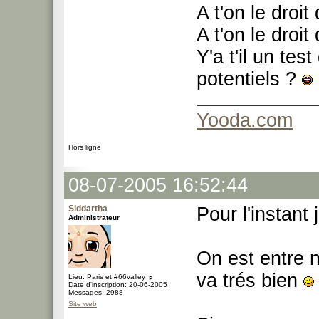
A t'on le droit
A t'on le droit
Y'a t'il un te
potentiels ?
Yooda.com
Hors ligne
08-07-2005 16:52:44
Siddartha
Pour l'instant 
Administrateur
On est entre 
va trés bien
Lieu: Paris et #66valley ☼
Date d'inscription: 20-06-2005
Messages: 2988
Site web