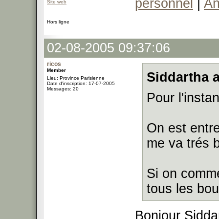
personnel
|
An
Site web
Hors ligne
02-08-2005 09:37:06
ricos
Member
Siddartha a
Lieu: Province Parisienne
Date d'inscription: 17-07-2005
Messages: 20
Pour l'insta
On est entr
me va trés 
Si on comme
tous les bou
Bonjour Siddar