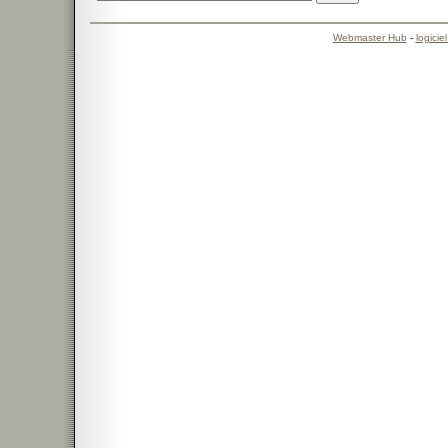
Webmaster Hub
-
logicie