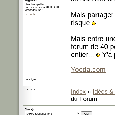
Tagglers+
Lieu: Montpellier
Date d'inscription: 30-06-2005
Messages: 567
Mais partager 
Site web
risque
Mais entre un
forum de 40 p
entier...
Y'a 
Yooda.com
Hors ligne
Pages:
1
Index
»
Idées &
du Forum.
Aller �