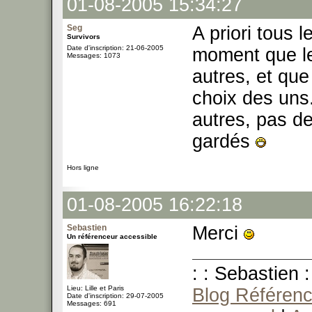
01-08-2005 15:34:27
Seg
A priori tous
Survivors
Date d'inscription: 21-06-2005
moment que le
Messages: 1073
autres, et que
choix des uns.
autres, pas de
gardés
Hors ligne
01-08-2005 16:22:18
Sebastien
Merci
Un référenceur accessible
: : Sebastien :
Lieu: Lille et Paris
Blog Référenc
Date d'inscription: 29-07-2005
Messages: 691