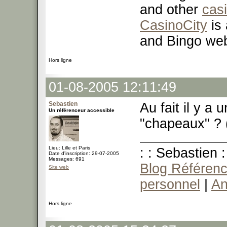
and other
cas
CasinoCity
is 
and Bingo web
Hors ligne
01-08-2005 12:11:49
Sebastien
Au fait il y a 
Un référenceur accessible
"chapeaux" ? (
Lieu: Lille et Paris
: : Sebastien :
Date d'inscription: 29-07-2005
Messages: 691
Blog Référenc
Site web
personnel
|
An
Hors ligne