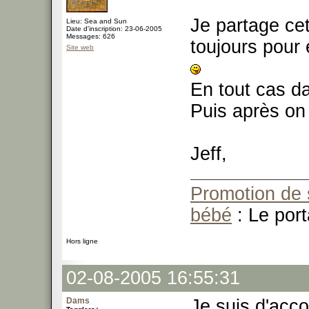
Je partage cet
Lieu: Sea and Sun
Date d'inscription: 23-06-2005
Messages: 626
toujours pour 
Site web
En tout cas d
Puis après on
Jeff,
Promotion de 
bébé
: Le port
Hors ligne
02-08-2005 16:55:31
Dams
Je suis d'acco