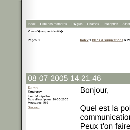
Index
Liste des membres
R�gles
ChatBox
Inscription
S'iden
Vous n'�tes pas identifi�.
Pages:
1
Index
»
Idées & suggestions
» Po
08-07-2005 14:21:46
Dams
Bonjour,
Tagglers+
Lieu: Montpellier
Date d'inscription: 30-06-2005
Messages: 567
Quel est la p
Site web
communicatio
Peux t'on fai