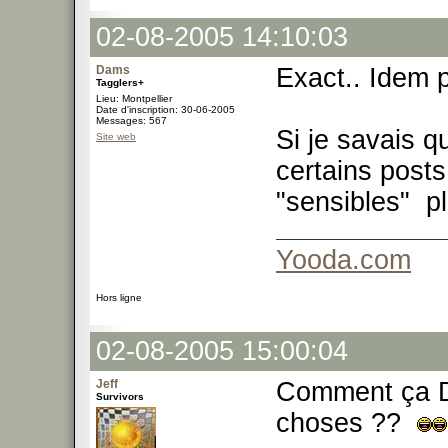
02-08-2005 14:10:03
Dams
Exact.. Idem 
Tagglers+
Lieu: Montpellier
Date d'inscription: 30-06-2005
Messages: 567
Si je savais q
Site web
certains posts
"sensibles" p
Yooda.com
Hors ligne
02-08-2005 15:00:04
Jeff
Comment ça D
Survivors
choses ??