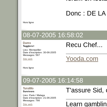
Donc : DE LA
Hors ligne
08-07-2005 16:58:02
Dams
Recu Chef...
Tagglers+
Lieu: Montpellier
Date d'inscription: 30-06-2005
Messages: 567
Yooda.com
Site web
Hors ligne
09-07-2005 16:14:58
Turulillo
T'assure Sid, 
Survivors
Lieu: Paris / Malaga
Date d'inscription: 21-06-2005
Messages: 766
Learn gamblin
Site web