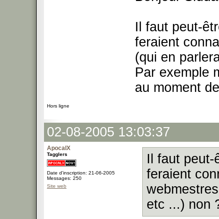
Il faut peut-êt
feraient conna
(qui en parlera
Par exemple m
au moment de 
Hors ligne
02-08-2005 13:03:37
ApocalX
Tagglers
Il faut peut-
feraient con
Date d'inscription: 21-06-2005
Messages: 250
webmestres 
Site web
etc ...) non 