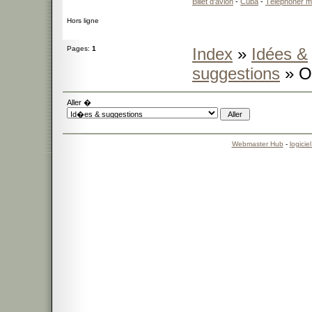
Billet d'avion
-
Cuba
-
Téléphoner m
Hors ligne
Pages:
1
Index
»
Idées &
suggestions
» Or
Aller �
Webmaster Hub
-
logicie