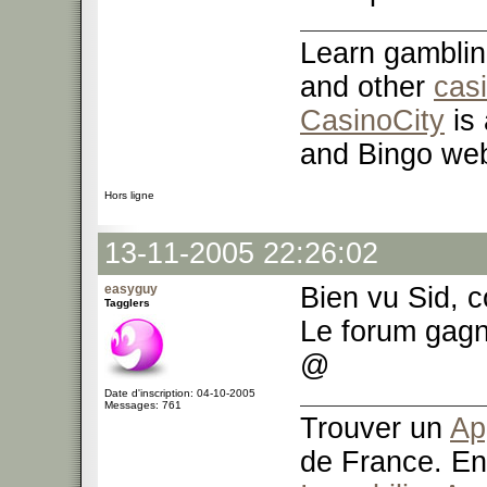
Learn gamblin
and other
cas
CasinoCity
is 
and Bingo web
Hors ligne
13-11-2005 22:26:02
easyguy
Bien vu Sid, 
Tagglers
Le forum gagn
@
Date d'inscription: 04-10-2005
Messages: 761
Trouver un
Ap
de France. En