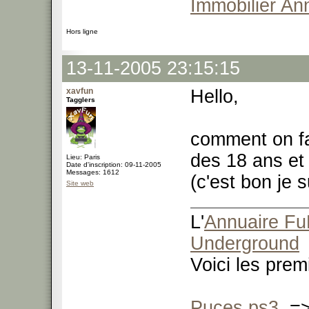
Immobilier An
Hors ligne
13-11-2005 23:15:15
xavfun
Hello,
Tagglers
comment on fa
des 18 ans et
Lieu: Paris
Date d'inscription: 09-11-2005
Messages: 1612
(c'est bon je
Site web
L'
Annuaire F
Underground
Voici les pre
Puces ps3
=> 