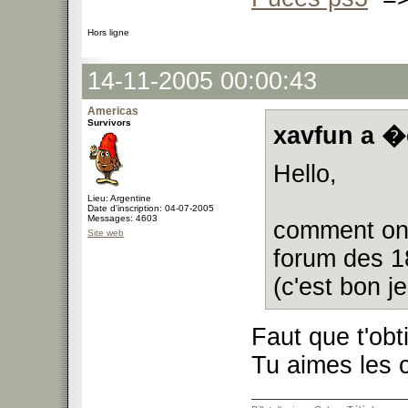
Hors ligne
14-11-2005 00:00:43
Americas
Survivors
xavfun a �c
Hello,
Lieu: Argentine
Date d'inscription: 04-07-2005
Messages: 4603
comment on 
Site web
forum des 1
(c'est bon 
Faut que t'obt
Tu aimes les 