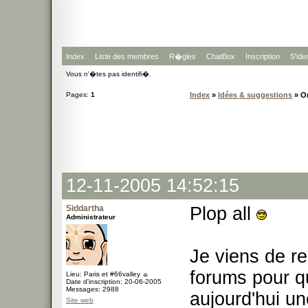
Index
Liste des membres
R�gles
ChatBox
Inscription
S'iden
Vous n'�tes pas identifi�.
Pages:
1
Index
»
Idées & suggestions
» O
12-11-2005 14:52:15
Siddartha
Plop all
Administrateur
Je viens de re
forums pour qu
Lieu: Paris et #66valley ☼
Date d'inscription: 20-06-2005
Messages: 2988
aujourd'hui u
Site web