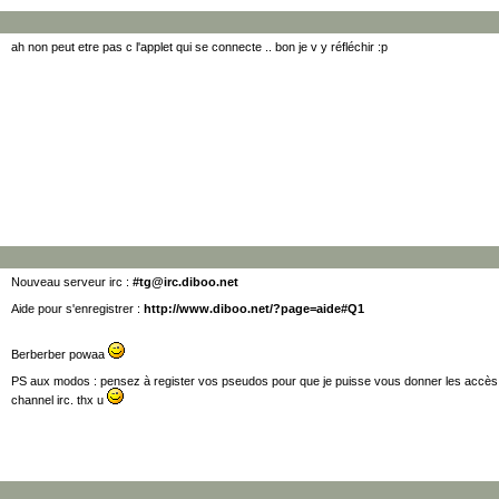
ah non peut etre pas c l'applet qui se connecte .. bon je v y réfléchir :p
Nouveau serveur irc :
#
tg@irc.diboo.net
Aide pour s'enregistrer :
http://www.diboo.net/?page=aide#Q1
Berberber powaa
PS aux modos : pensez à register vos pseudos pour que je puisse vous donner les accès 
channel irc. thx u