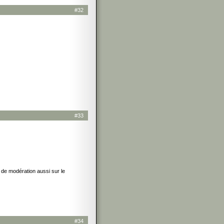
#32
#33
de modération aussi sur le
#34