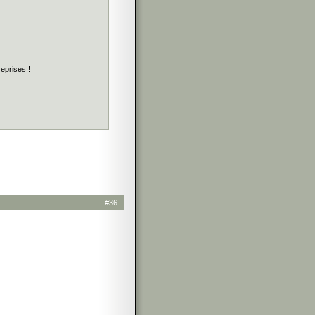
reprises !
#36