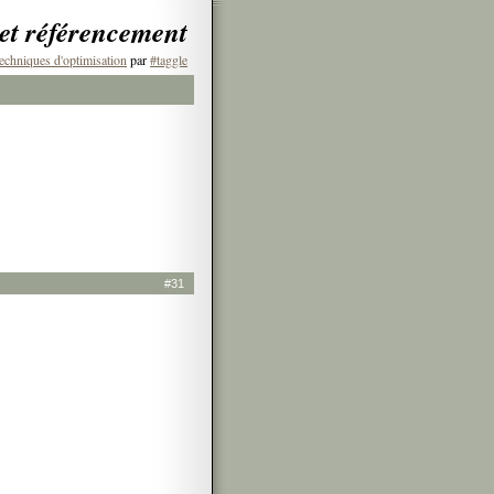
 et référencement
echniques d'optimisation
par
#taggle
#31