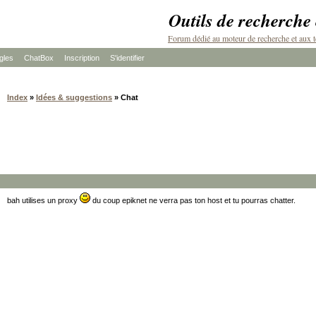
Outils de recherche
Forum dédié au moteur de recherche et aux t
les
ChatBox
Inscription
S'identifier
Index
»
Idées & suggestions
» Chat
bah utilises un proxy
du coup epiknet ne verra pas ton host et tu pourras chatter.