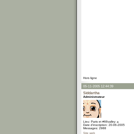
Hors ligne
05-11-2005 12:44:39
Siddartha
Administrateur
Lieu: Paris et #66valley ☼
Date d'inscription: 20-06-2005
Messages: 2988
Site web