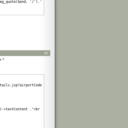
eg_quote($end, '/').'/si', $string, $m);
#3
s ?
tails.jsp?airportCode='.$getIata;

)->textContent ."<br />";
