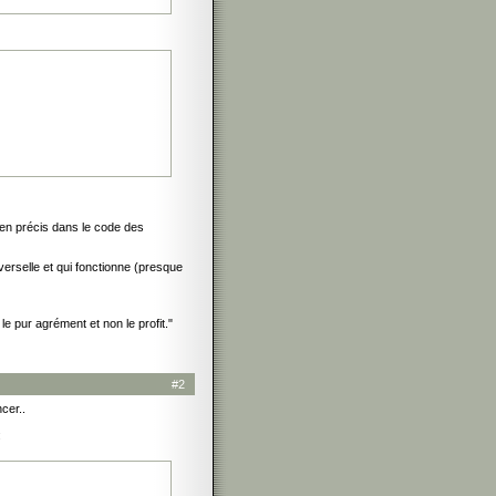
ien précis dans le code des
verselle et qui fonctionne (presque
e pur agrément et non le profit."
#2
ncer..
: