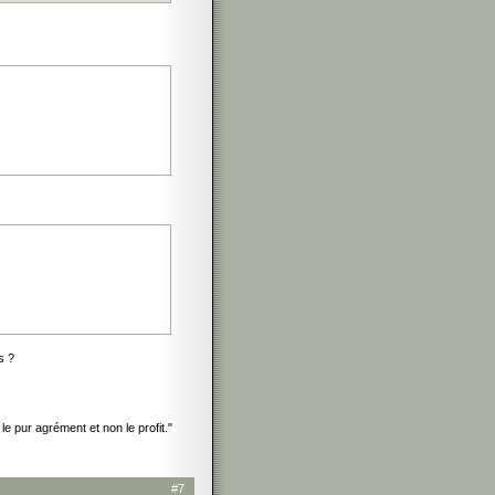
s ?
e pur agrément et non le profit."
#7