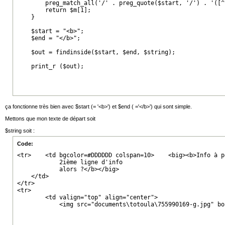
        preg_match_all('/' . preg_quote($start, '/') . '([^
        return $m[1];

    }

    $start = "<b>";

    $end = "</b>";

    $out = findinside($start, $end, $string);

    print_r ($out);
ça fonctionne très bien avec $start (= '<b>') et $end ( ='</b>') qui sont simple.
Mettons que mon texte de départ soit
$string soit :
Code:
<tr>    <td bgcolor=#DDDDDD colspan=10>    <big><b>Info à po
            2ième ligne d'info

            alors ?</b></big>

    </td>

</tr>

<tr>

        <td valign="top" align="center">

            <img src="documents\totoula\755990169-g.jpg" bo