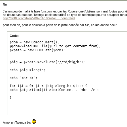
Re
J'ai un peu de mal à le faire fonctionner, car les Xquery que j'obtiens sont mal foutus pour 
ne doute pas que des Twenga et cie ont utilisé ce type de technique pour te scrapper ton c
http://twit88.com/blog/2007/11/19/solve … generator/
pour mon pb, pour la solution à partir de la piste donnée par Sid, ça me donne ceci :
Code:
$dom = new Domdocument();

@$dom->loadHTMLFile($url_to_get_content_from);

$xpath = new DOMXPath($dom);

$big = $xpath->evaluate("//td/big/b");

echo $big->length;

echo "<hr />";

for ($i = 0; $i < $big->length; $i++) {

echo $big->item($i)->textContent . '<br  />';

}
A moi un Twenga bis