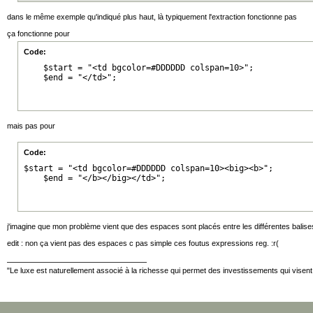
dans le même exemple qu'indiqué plus haut, là typiquement l'extraction fonctionne pas
ça fonctionne pour
Code:
    $start = "<td bgcolor=#DDDDDD colspan=10>";

    $end = "</td>";
mais pas pour
Code:
$start = "<td bgcolor=#DDDDDD colspan=10><big><b>";

    $end = "</b></big></td>";
j'imagine que mon problème vient que des espaces sont placés entre les différentes balise
edit : non ça vient pas des espaces c pas simple ces foutus expressions reg. :r(
"Le luxe est naturellement associé à la richesse qui permet des investissements qui visent l