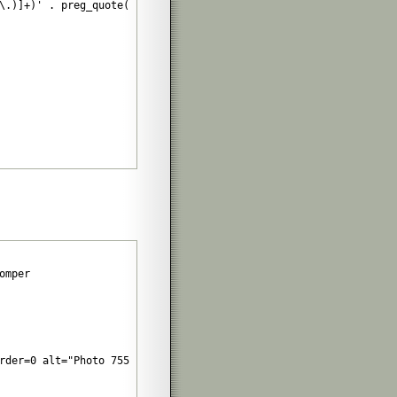
\.)]+)' . preg_quote($end, '/').'/i', $string, $m);

mper

rder=0 alt="Photo 755990169-g.jpg" title="755990169 : test image