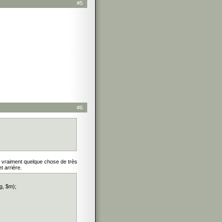
#5
#6
ux vraiment quelque chose de très
t arrière.
ng, $m);