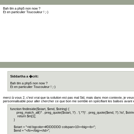
Bah tlm a php5 non now ?
Et en particulier Toucouleur ! ;-)
Siddartha a �crit:
Bah tlm a php5 non now ?
Et en particulier Toucouleur ! ;-)
merci à vous 2, c'est vrai que ta solution est pas mal Sid, mais dans mon contexte, je ve
personnalisable pour aller chercher ce que bon me semble en spécifiant les balises avant e
function findinside($start, $end, $string) {
preg_match_all('/' . preg_quote($start, '/') . '(.*?)' . preg_quote($end, '/').'/si', $stri
return $m[1];
}
$start = "<td bgcolor=#DDDDDD colspan=10><big><b>";
$end = "</b></big></td>";