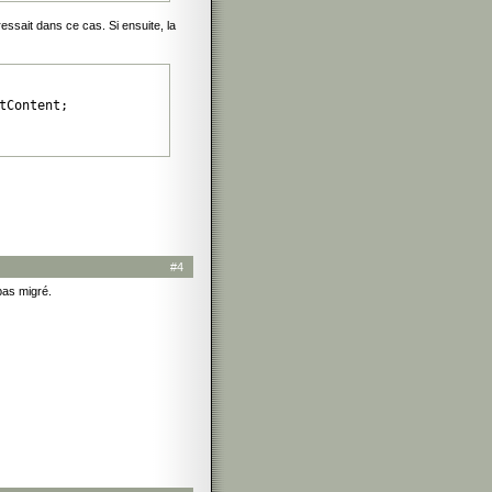
essait dans ce cas. Si ensuite, la
tContent;
#4
pas migré.