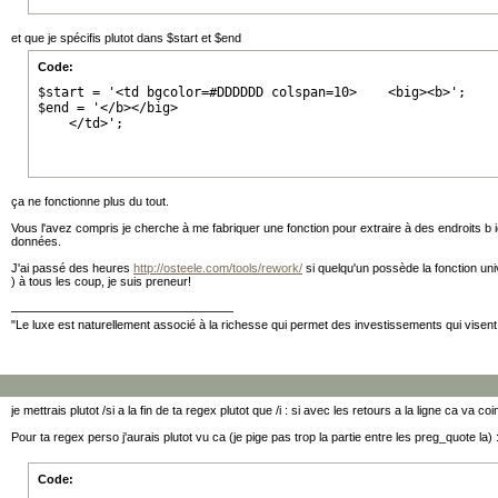
et que je spécifis plutot dans $start et $end
Code:
$start = '<td bgcolor=#DDDDDD colspan=10>    <big><b>';

$end = '</b></big>

    </td>';
ça ne fonctionne plus du tout.
Vous l'avez compris je cherche à me fabriquer une fonction pour extraire à des endroits b 
données.
J'ai passé des heures
http://osteele.com/tools/rework/
si quelqu'un possède la fonction uni
) à tous les coup, je suis preneur!
"Le luxe est naturellement associé à la richesse qui permet des investissements qui visent l
je mettrais plutot /si a la fin de ta regex plutot que /i : si avec les retours a la ligne ca va coi
Pour ta regex perso j'aurais plutot vu ca (je pige pas trop la partie entre les preg_quote la) 
Code: