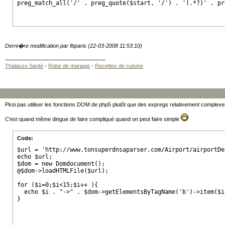
preg_match_all('/' . preg_quote($start, '/') . '(.*?)' . pr
Derni�re modification par fbparis (22-03-2008 11:53:10)
Thalasso Santé
-
Robe de mariage
-
Recettes de cuisine
Pkoi pas utiliser les fonctions DOM de php5 plutôt que des expregs relativement complexe
C'est quand même dingue de faire compliqué quand on peut faire simple
Code:
$url = 'http://www.tonsuperdnsaparser.com/Airport/airportDe
echo $url;

$dom = new Domdocument();

@$dom->loadHTMLFile($url);

for ($i=0;$i<15;$i++ ){

  echo $i . "->" . $dom->getElementsByTagName('b')->item($i
}