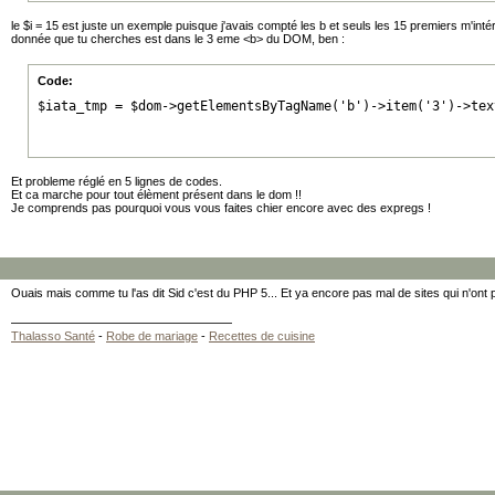
le $i = 15 est juste un exemple puisque j'avais compté les b et seuls les 15 premiers m'intér
donnée que tu cherches est dans le 3 eme <b> du DOM, ben :
Code:
$iata_tmp = $dom->getElementsByTagName('b')->item('3')->tex
Et probleme réglé en 5 lignes de codes.
Et ca marche pour tout élèment présent dans le dom !!
Je comprends pas pourquoi vous vous faites chier encore avec des expregs !
Ouais mais comme tu l'as dit Sid c'est du PHP 5... Et ya encore pas mal de sites qui n'ont 
Thalasso Santé
-
Robe de mariage
-
Recettes de cuisine