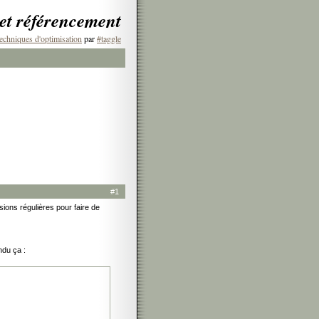
 et référencement
echniques d'optimisation
par
#taggle
#1
sions régulières pour faire de
ndu ça :