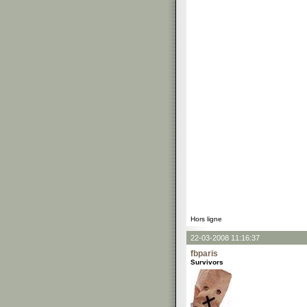
Hors ligne
22-03-2008 11:16:37
fbparis
Survivors