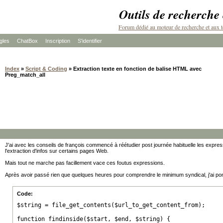
Outils de recherche
Forum dédié au moteur de recherche et aux t
les
ChatBox
Inscription
S'identifier
Index
»
Script & Coding
» Extraction texte en fonction de balise HTML avec
Preg_match_all
J'ai avec les conseils de françois commencé à réétudier post journée habituelle les expres
l'extraction d'infos sur certains pages Web.
Mais tout ne marche pas facillement vace ces foutus expressions.
Après avoir passé rien que quelques heures pour comprendre le minimum syndical, j'ai po
Code:
$string = file_get_contents($url_to_get_content_from);

function findinside($start, $end, $string) {
