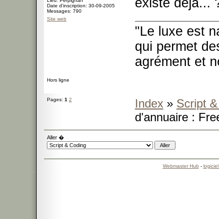
existe déjà... 
Lieu: Perpignan
Date d'inscription: 30-09-2005
Messages: 790
Site web
"Le luxe est n
qui permet des
agrément et no
Hors ligne
Pages:
1
2
Index
»
Script 
d'annuaire : Fr
Aller �
Webmaster Hub
-
logicie