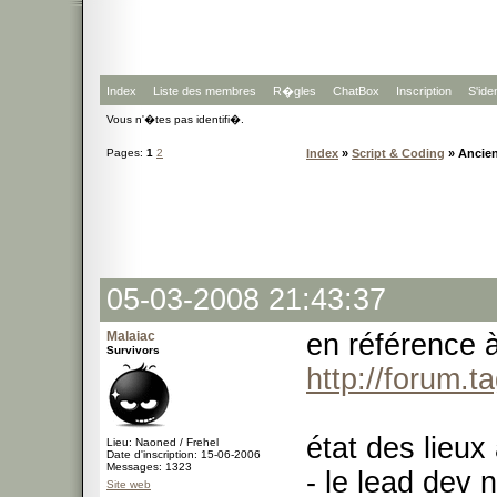
Index
Liste des membres
R�gles
ChatBox
Inscription
S'iden
Vous n'�tes pas identifi�.
Pages:
1
2
Index
»
Script & Coding
» Ancien
05-03-2008 21:43:37
Malaiac
en référence à
Survivors
http://forum.
état des lieux 
Lieu: Naoned / Frehel
Date d'inscription: 15-06-2006
Messages: 1323
- le lead dev 
Site web