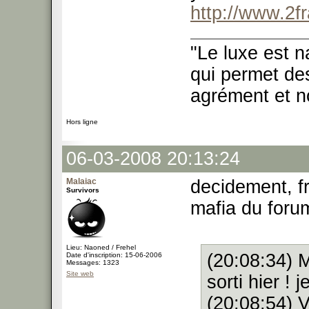
http://www.2f
"Le luxe est n
qui permet des
agrément et no
Hors ligne
06-03-2008 20:13:24
Malaiac
decidement, f
Survivors
mafia du foru
Lieu: Naoned / Frehel
(20:08:34) 
Date d'inscription: 15-06-2006
Messages: 1323
Site web
sorti hier ! 
(20:08:54) V