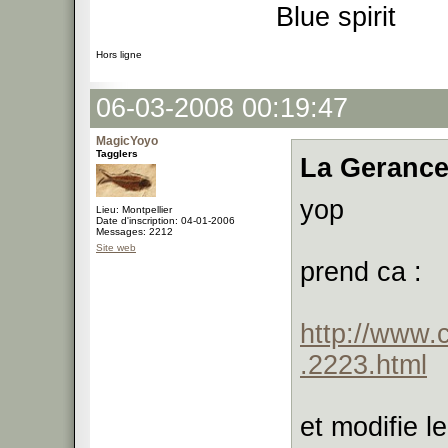
Blue spirit
Hors ligne
06-03-2008 00:19:47
MagicYoyo
Tagglers
La Gerance
yop
Lieu: Montpellier
Date d'inscription: 04-01-2006
Messages: 2212
Site web
prend ca :
http://www.
.2223.html
et modifie l