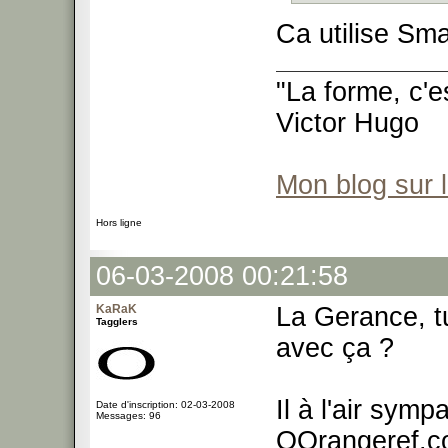
Ca utilise Sma
"La forme, c'e
Victor Hugo
Mon blog sur 
Hors ligne
06-03-2008 00:21:58
KaRaK
La Gerance, t
Tagglers
avec ça ?
Il à l'air sym
Date d'inscription: 02-03-2008
Messages: 96
OOrangeref.co