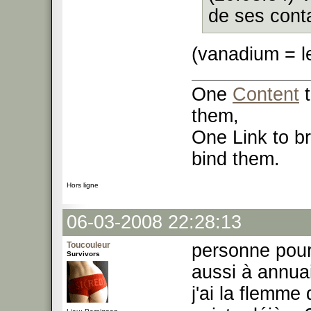
de ses cont
(vanadium = l
One
Content
t
them,
One Link to br
bind them.
Hors ligne
06-03-2008 22:28:13
Toucouleur
personne pour
Survivors
aussi à annuai
j'ai la flemme