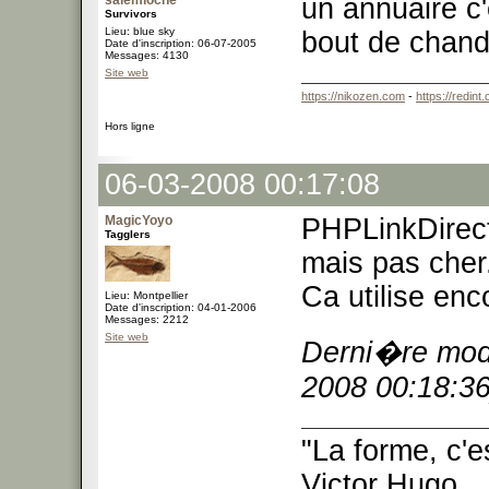
salemioche
un annuaire c'
Survivors
Lieu: blue sky
bout de chand
Date d'inscription: 06-07-2005
Messages: 4130
Site web
https://nikozen.com
-
https://redint
Hors ligne
06-03-2008 00:17:08
MagicYoyo
PHPLinkDirecto
Tagglers
mais pas cher
Ca utilise enc
Lieu: Montpellier
Date d'inscription: 04-01-2006
Messages: 2212
Site web
Derni�re modi
2008 00:18:36
"La forme, c'e
Victor Hugo