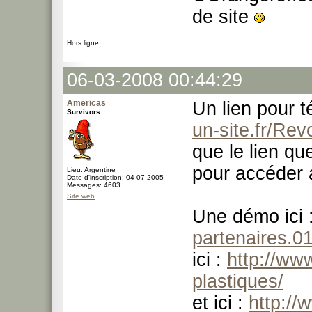
de site
Hors ligne
06-03-2008 00:44:29
Americas
Un lien pour t
Survivors
un-site.fr/Re
que le lien qu
pour accéder 
Lieu: Argentine
Date d'inscription: 04-07-2005
Messages: 4603
Site web
Une démo ici 
partenaires.0
ici :
http://ww
plastiques/
et ici :
http://