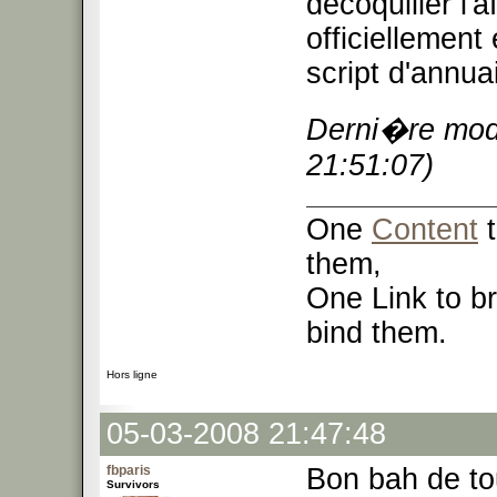
décoquiller l'af
officiellement
script d'annua
Derni�re modi
21:51:07)
One
Content
t
them,
One Link to br
bind them.
Hors ligne
05-03-2008 21:47:48
fbparis
Bon bah de tou
Survivors