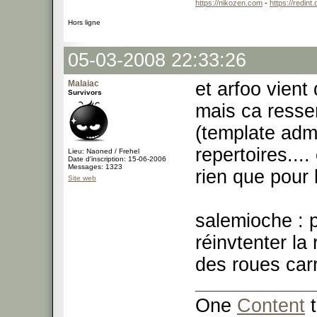
https://nikozen.com
-
https://redint
Hors ligne
05-03-2008 22:33:26
Malaiac
et arfoo vient 
Survivors
mais ca resse
(template adm
repertoires....
Lieu: Naoned / Frehel
Date d'inscription: 15-06-2006
Messages: 1323
rien que pour 
Site web
salemioche : p
réinvtenter la 
des roues carr
One
Content
t