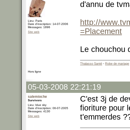
d'annu de tv
http://www.t
Lieu: Paris
Date d'inscription: 14-07-2006
Messages: 1896
=Placement
Site web
Le chouchou 
Thalasso Santé
-
Robe de mariage
Hors ligne
05-03-2008 22:21:19
salemioche
C'est 3j de d
Survivors
Lieu: blue sky
fioriture pour 
Date d'inscription: 06-07-2005
Messages: 4130
t'emmerdes ?
Site web