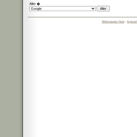
Aller �
Webmaster Hub
-
logicie