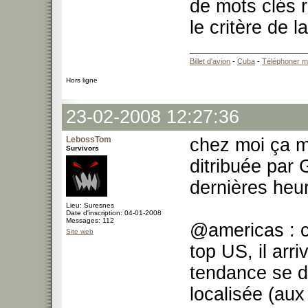
de mots clés r
le critère de l
Billet d'avion
-
Cuba
-
Téléphoner m
Hors ligne
23-02-2008 12:27:36
LebossTom
chez moi ça ma
Survivors
ditribuée par 
dernières heu
Lieu: Suresnes
Date d'inscription: 04-01-2008
Messages: 112
@americas : c
Site web
top US, il arr
tendance se d
localisée (aux