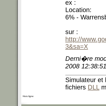
ex :
Location:
6% - Warrens
sur :
http://www.go
3&sa=X
Derni�re modi
2008 12:38:51
Simulateur et
fichiers
DLL
m
Hors ligne