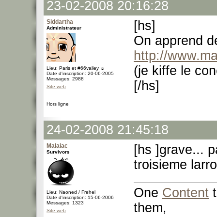
23-02-2008 20:16:28
Siddartha
[hs]
Administrateur
On apprend de
http://www.m
(je kiffe le c
Lieu: Paris et #66valley ☼
Date d'inscription: 20-06-2005
Messages: 2988
[/hs]
Site web
Hors ligne
24-02-2008 21:45:18
Malaiac
[hs ]grave... p
Survivors
troisieme larro
One
Content
t
Lieu: Naoned / Frehel
Date d'inscription: 15-06-2006
Messages: 1323
them,
Site web