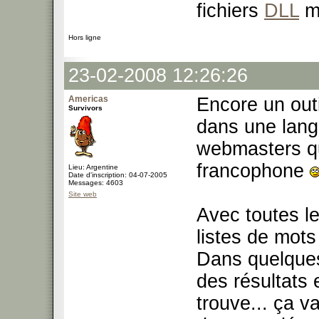
fichiers
DLL
m
Hors ligne
23-02-2008 12:26:26
Americas
Encore un outi
Survivors
dans une lang
webmasters qu
francophone
Lieu: Argentine
Date d'inscription: 04-07-2005
Messages: 4603
Site web
Avec toutes l
listes de mots
Dans quelques
des résultats 
trouve... ça va