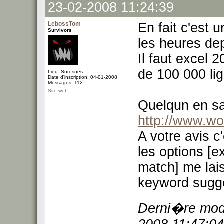
23-02-2008 11:24:39
LebossTom
En fait c'est 
Survivors
les heures dep
Il faut excel 2
de 100 000 lig
Lieu: Suresnes
Date d'inscription: 04-01-2008
Messages: 112
Site web
Quelqun en sai
http://www.w
A votre avis 
les options [e
match] me lais
keyword sugge
Derni�re modi