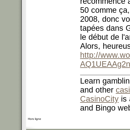
recommence à 1
50 comme ça, 
2008, donc vo
tapées dans G
le début de l'
Alors, heureu
http://www.w
AQ1UEAAg2
Learn gamblin
and other
cas
CasinoCity
is 
and Bingo web
Hors ligne