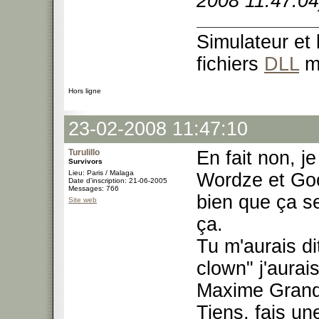
2008 11:47:04
Simulateur et
fichiers
DLL
m
Hors ligne
23-02-2008 11:47:10
Turulillo
En fait non, j
Survivors
Lieu: Paris / Malaga
Wordze et Goo
Date d'inscription: 21-06-2005
Messages: 766
bien que ça s
Site web
ça.
Tu m'aurais dit
clown" j'aurai
Maxime Gran
Tiens, fais un