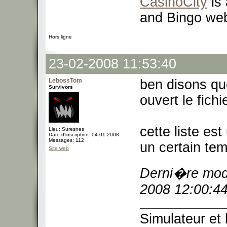
CasinoCity
is 
and Bingo web
Hors ligne
23-02-2008 11:53:40
LebossTom
ben disons que
Survivors
ouvert le fichi
cette liste es
Lieu: Suresnes
Date d'inscription: 04-01-2008
Messages: 112
un certain te
Site web
Derni�re modi
2008 12:00:44
Simulateur et