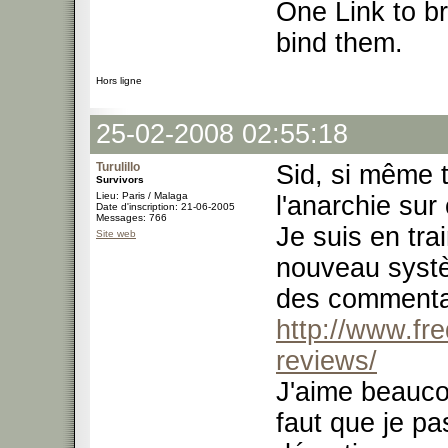
One Link to br
bind them.
Hors ligne
25-02-2008 02:55:18
Turulillo
Sid, si même t
Survivors
Lieu: Paris / Malaga
l'anarchie sur
Date d'inscription: 21-06-2005
Messages: 766
Je suis en tra
Site web
nouveau systè
des commenta
http://www.fr
reviews/
J'aime beauco
faut que je p