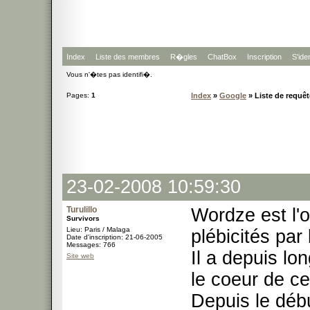
Index
Liste des membres
R�gles
ChatBox
Inscription
S'iden
Vous n'�tes pas identifi�.
Pages:
1
Index
»
Google
» Liste de requê
23-02-2008 10:59:30
Turulillo
Wordze est l'o
Survivors
Lieu: Paris / Malaga
plébicités pa
Date d'inscription: 21-06-2005
Messages: 766
Il a depuis l
Site web
le coeur de ce
Depuis le débu