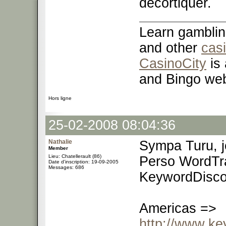
décortiquer.
Learn gamblin
and other
cas
CasinoCity
is 
and Bingo web
Hors ligne
25-02-2008 08:04:36
Nathalie
Sympa Turu, j
Member
Lieu: Chatellerault (86)
Perso WordTrac
Date d'inscription: 19-09-2005
Messages: 686
KeywordDisco
Americas =>
http://www.ke