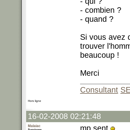
- qui ?
- combien ?
- quand ?
Si vous avez 
trouver l'homm
beaucoup !
Merci
Consultant
S
Hors ligne
16-02-2008 02:21:48
Malaiac
mp sent
Survivors