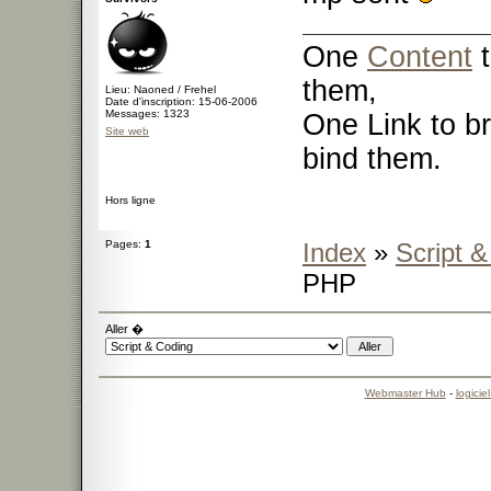
One
Content
t
them,
Lieu: Naoned / Frehel
Date d'inscription: 15-06-2006
Messages: 1323
One Link to br
Site web
bind them.
Hors ligne
Pages:
1
Index
»
Script 
PHP
Aller �
Webmaster Hub
-
logicie