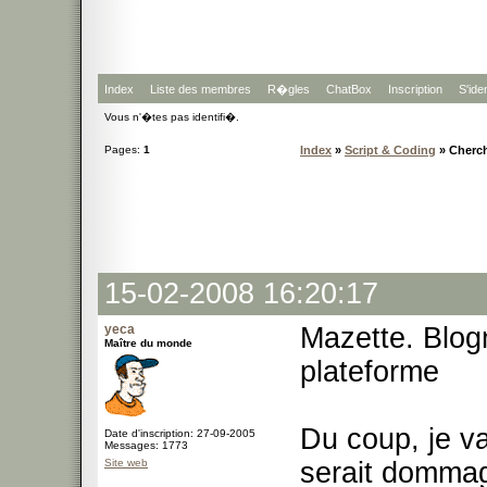
Index
Liste des membres
R�gles
ChatBox
Inscription
S'iden
Vous n'�tes pas identifi�.
Pages:
1
Index
»
Script & Coding
» Cherc
15-02-2008 16:20:17
yeca
Mazette. Blogm
Maître du monde
plateforme
Du coup, je va
Date d'inscription: 27-09-2005
Messages: 1773
Site web
serait dommag