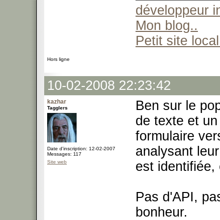
développeur 
Mon blog..
Petit site local
Hors ligne
10-02-2008 22:23:42
kazhar
Ben sur le pop
Tagglers
de texte et un
formulaire ver
analysant leur
Date d'inscription: 12-02-2007
Messages: 117
Site web
est identifiée,
Pas d'API, pa
bonheur.