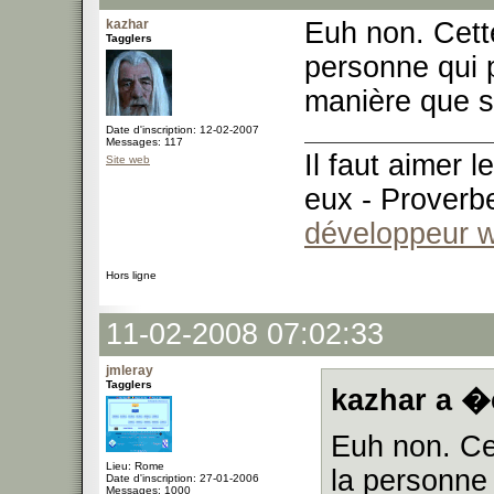
kazhar
Euh non. Cette
Tagglers
personne qui 
manière que si 
Date d'inscription: 12-02-2007
Messages: 117
Il faut aimer 
Site web
eux - Proverb
développeur 
Hors ligne
11-02-2008 07:02:33
jmleray
Tagglers
kazhar a �c
Euh non. Cet
Lieu: Rome
la personne
Date d'inscription: 27-01-2006
Messages: 1000