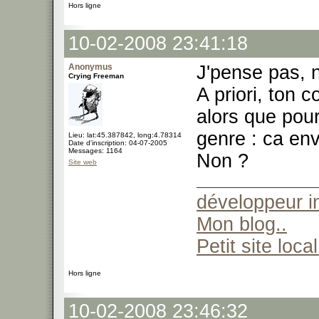
Hors ligne
10-02-2008 23:41:18
Anonymus
J'pense pas, 
Crying Freeman
A priori, ton c
alors que pour
genre : ca env
Lieu: lat:45.387842, long:4.78314
Date d'inscription: 04-07-2005
Messages: 1164
Non ?
Site web
développeur 
Mon blog..
Petit site local
Hors ligne
10-02-2008 23:46:32