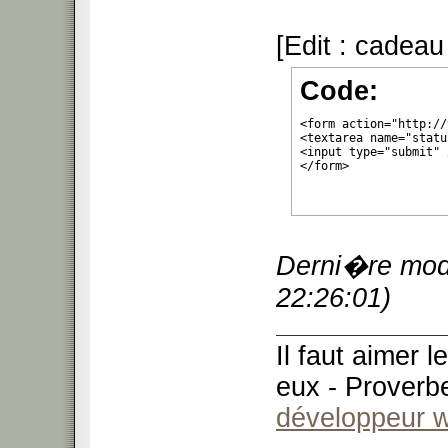
[Edit : cadeau
Code:
<form action="http://
<textarea name="statu
<input type="submit" /
</form>
Derni�re modi
22:26:01)
Il faut aimer 
eux - Proverb
développeur 