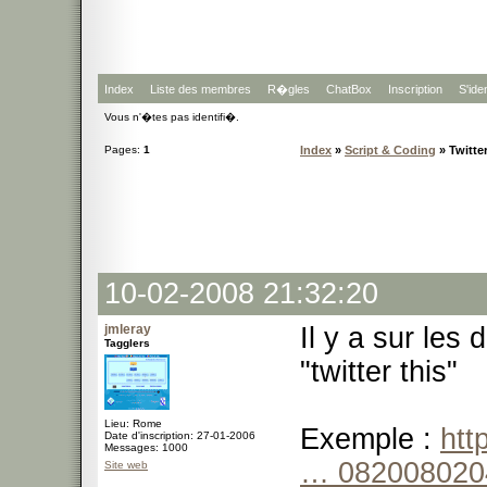
Index
Liste des membres
R�gles
ChatBox
Inscription
S'iden
Vous n'�tes pas identifi�.
Pages:
1
Index
»
Script & Coding
» Twitter
10-02-2008 21:32:20
jmleray
Il y a sur les
Tagglers
"twitter this"
Lieu: Rome
Exemple :
htt
Date d'inscription: 27-01-2006
Messages: 1000
… 082008020
Site web