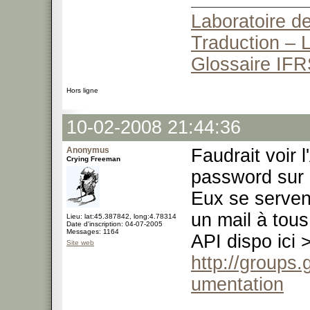
Laboratoire de
Traduction – L
Glossaire IFR
Hors ligne
10-02-2008 21:44:36
Anonymus
Faudrait voir l
Crying Freeman
password sur 
Eux se servent
un mail à tous
Lieu: lat:45.387842, long:4.78314
Date d'inscription: 04-07-2005
Messages: 1164
API dispo ici 
Site web
http://groups
umentation