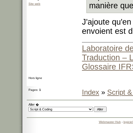
manière que s
Site web
J'ajoute qu'en
envoient est 
Laboratoire de
Traduction – L
Glossaire IFR
Hors ligne
Pages:
1
Index
»
Script 
Aller �
Webmaster Hub
-
logicie