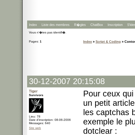
Index
Liste des membres
R�gles
ChatBox
Inscription
S'iden
Vous n'�tes pas identifi�.
Pages:
1
Index
»
Script & Coding
» Contou
30-12-2007 20:15:08
Tiger
Pour ceux qui 
Survivors
un petit artic
les captchas 
Lieu: 78
exemple le pl
Date d'inscription: 08-06-2006
Messages: 640
Site web
dotclear :