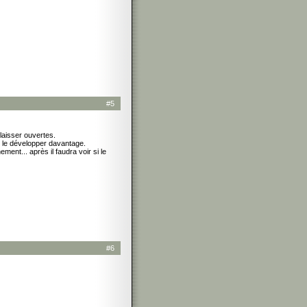
#5
 laisser ouvertes.
ur le développer davantage.
ent... après il faudra voir si le
#6