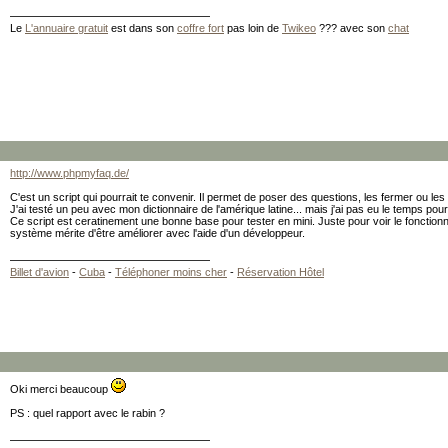
Le
L'annuaire gratuit
est dans son
coffre fort
pas loin de
Twikeo
??? avec son
chat
http://www.phpmyfaq.de/
C'est un script qui pourrait te convenir. Il permet de poser des questions, les fermer ou les
J'ai testé un peu avec mon dictionnaire de l'amérique latine... mais j'ai pas eu le temps po
Ce script est ceratinement une bonne base pour tester en mini. Juste pour voir le fonctionnem
système mérite d'être améliorer avec l'aide d'un développeur.
Billet d'avion
-
Cuba
-
Téléphoner moins cher
-
Réservation Hôtel
Oki merci beaucoup
PS : quel rapport avec le rabin ?