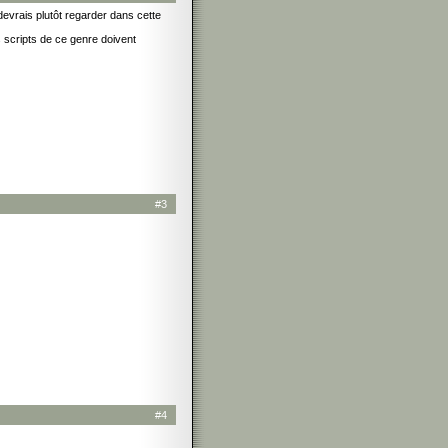
devrais plutôt regarder dans cette
 scripts de ce genre doivent
#3
#4