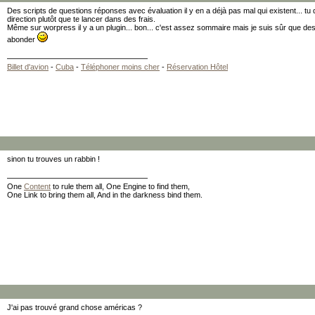
Des scripts de questions réponses avec évaluation il y en a déjà pas mal qui existent... tu 
direction plutôt que te lancer dans des frais.
Même sur worpress il y a un plugin... bon... c'est assez sommaire mais je suis sûr que des
abonder
Billet d'avion
-
Cuba
-
Téléphoner moins cher
-
Réservation Hôtel
sinon tu trouves un rabbin !
One
Content
to rule them all, One Engine to find them,
One Link to bring them all, And in the darkness bind them.
J'ai pas trouvé grand chose américas ?