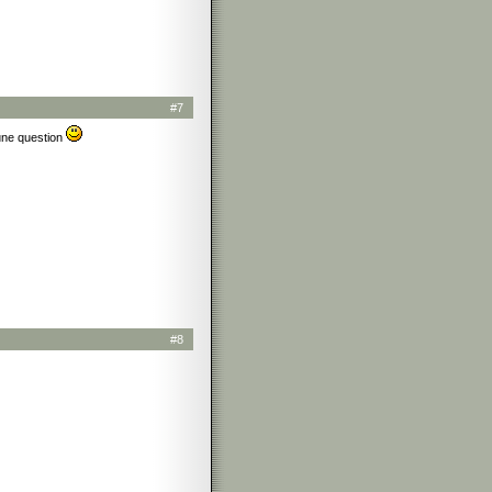
#7
 une question
#8