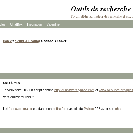
Outils de recherche
Forum dédié au moteur de recherche et aux t
les
ChatBox
Inscription
S'identifier
Index
»
Script & Coding
» Yahoo Answer
Salut à tous,
Je veux faire Dev un script comme
http://fr.answers.yahoo.com
et
www.web-libre.org/ques
Vers qui me tourner ?
Le
L'annuaire gratuit
est dans son
coffre fort
pas loin de
Twikeo
??? avec son
chat