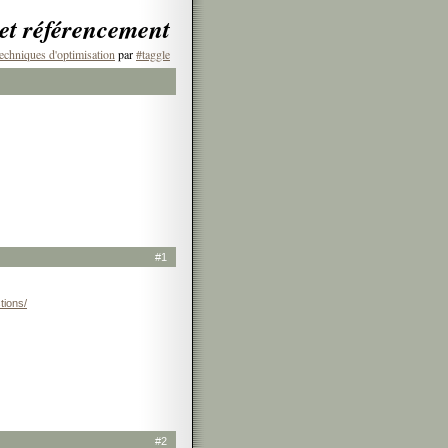
 et référencement
echniques d'optimisation
par
#taggle
#1
tions/
#2