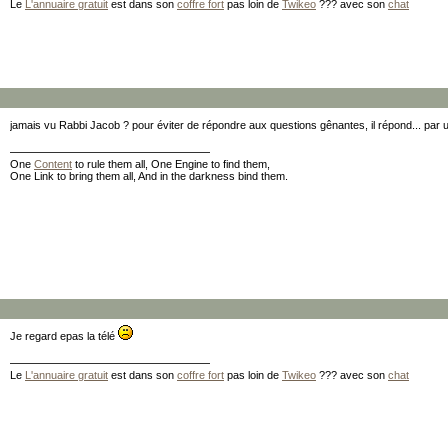
Le
L'annuaire gratuit
est dans son
coffre fort
pas loin de
Twikeo
??? avec son
chat
jamais vu Rabbi Jacob ? pour éviter de répondre aux questions gênantes, il répond... par
One
Content
to rule them all, One Engine to find them,
One Link to bring them all, And in the darkness bind them.
Je regard epas la télé
Le
L'annuaire gratuit
est dans son
coffre fort
pas loin de
Twikeo
??? avec son
chat