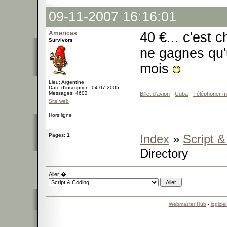
09-11-2007 16:16:01
Americas
40 €... c'est c
Survivors
ne gagnes qu'
mois
Lieu: Argentine
Date d'inscription: 04-07-2005
Messages: 4603
Billet d'avion
-
Cuba
-
Téléphoner m
Site web
Hors ligne
Pages:
1
Index
»
Script 
Directory
Aller �
Webmaster Hub
-
logicie