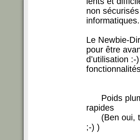
lents et diffic
non sécurisés 
informatiques.
Le Newbie-Dire
pour être avan
d’utilisation :
fonctionnalités
Poids plume:
rapides
(Ben oui, to
;-) )