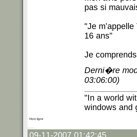
pas si mauva
"Je m’appelle
16 ans"
Je comprends 
Derni�re modi
03:06:00)
"In a world w
windows and 
Hors ligne
09-11-2007 01:42:45