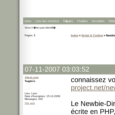
Index
Liste des membres
R�gles
ChatBox
Inscription
S'iden
Vous n'�tes pas identifi�.
Pages:
1
Index
»
Script & Coding
» Newbie
07-11-2007 03:03:52
AlexLyon
connaissez v
Tagglers
project.net/ne
Lieu: Lyon
Date d'inscription: 15-12-2006
Messages: 202
Le Newbie-Dir
Site web
écrite en PHP