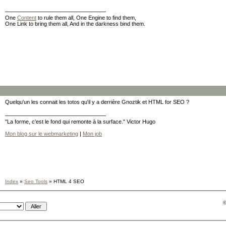
One
Content
to rule them all, One Engine to find them,
One Link to bring them all, And in the darkness bind them.
Quelqu'un les connait les totos qu'il y a derrière Gnoztik et HTML for SEO ?
"La forme, c'est le fond qui remonte à la surface." Victor Hugo
Mon blog sur le webmarketing
|
Mon job
Index
»
Seo Tools
» HTML 4 SEO
©