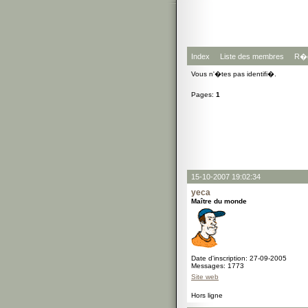
Index
Liste des membres
R�g
Vous n'�tes pas identifi�.
Pages:
1
15-10-2007 19:02:34
yeca
Maître du monde
Date d'inscription: 27-09-2005
Messages: 1773
Site web
Hors ligne