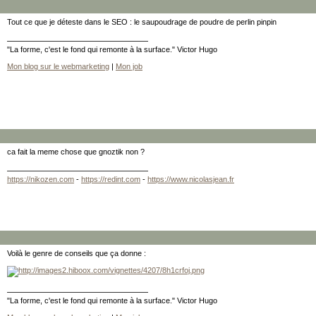
Tout ce que je déteste dans le SEO : le saupoudrage de poudre de perlin pinpin
"La forme, c'est le fond qui remonte à la surface." Victor Hugo
Mon blog sur le webmarketing
|
Mon job
ca fait la meme chose que gnoztik non ?
https://nikozen.com
-
https://redint.com
-
https://www.nicolasjean.fr
Voilà le genre de conseils que ça donne :
"La forme, c'est le fond qui remonte à la surface." Victor Hugo