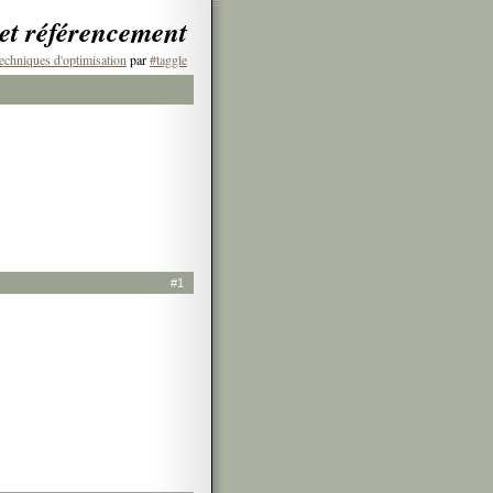
 et référencement
echniques d'optimisation
par
#taggle
#1