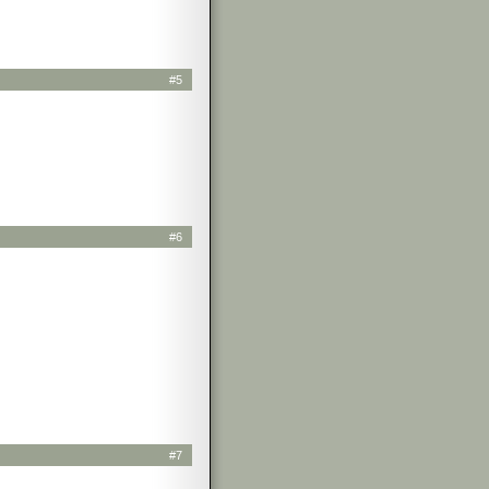
#5
#6
#7