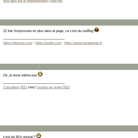
Mon blog sur le webmarketing
|
Mon job
22 fois l'expression en plus dans la page, ca c'est du stuffing
https://nikozen.com
-
https://redint.com
-
https://www.nicolasjean.fr
Ok, je teste même pas
Consultant
SEO
chez
Gestion de projet SEO
c'est du 90's revival ?