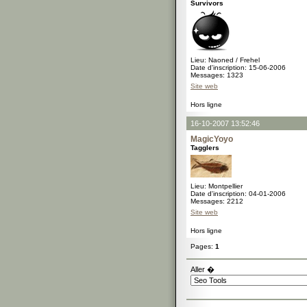
Survivors
Lieu: Naoned / Frehel
Date d'inscription: 15-06-2006
Messages: 1323
Site web
Hors ligne
16-10-2007 13:52:46
MagicYoyo
Tagglers
Lieu: Montpellier
Date d'inscription: 04-01-2006
Messages: 2212
Site web
Hors ligne
Pages:
1
Aller �