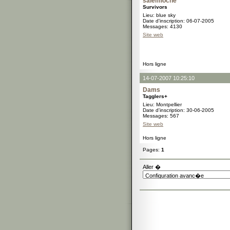
salemioche
Survivors
Lieu: blue sky
Date d'inscription: 06-07-2005
Messages: 4130
Site web
Hors ligne
14-07-2007 10:25:10
Dams
Tagglers+
Lieu: Montpellier
Date d'inscription: 30-06-2005
Messages: 567
Site web
Hors ligne
Pages:
1
Aller �