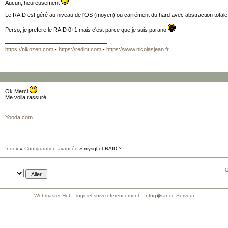
Aucun, heureusement
Le RAID est géré au niveau de l'OS (moyen) ou carrément du hard avec abstraction total
Perso, je prefere le RAID 0+1 mais c'est parce que je suis parano
https://nikozen.com
-
https://redint.com
-
https://www.nicolasjean.fr
Ok Merci
Me voila rassuré....
Yooda.com
Index
»
Configuration avancée
» mysql et RAID ?
©
Webmaster Hub
-
logiciel suivi referencement
-
Infog�rance Serveur