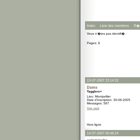
Index
Liste des membres
R�g
Vous n'�tes pas identifi�.
Pages:
1
13-07-2007 23:14:32
Dams
Tagglers+
Lieu: Montpellier
Date d'inscription: 30-06-2005
Messages: 567
Site web
Hors ligne
14-07-2007 00:46:24