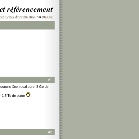
 et référencement
echniques d'optimisation
par
#taggle
#1
cesseurs Xeon dual core, 8 Go de
r 1,5 To de place
#2