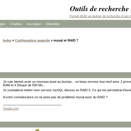
Outils de recherche
Forum dédié au moteur de recherche et aux t
les
ChatBox
Inscription
S'identifier
Index
»
Configuration avancée
» mysql et RAID ?
Je vais bientot avoir un nouveau jouet au bureau... un beau serveur tout neuf avec 2 pro
RAM et 4 Disque de 500 Mo...
Je souhaiterai mettre mon serveur mySQL dessus en RAID 5. Ce qui me permettrai d'avoi
A votre connaissance ce ne pose pas de probleme mysql avec du RAID ?
Yooda.com