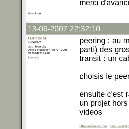
merci d'avanc
Hors ligne
13-06-2007 22:32:10
salemioche
peering : au m
Survivors
Lieu: blue sky
parti) des gro
Date d'inscription: 06-07-2005
Messages: 4130
transit : un c
Site web
choisis le peer
ensuite c'est 
un projet hor
videos
https://nikozen.com
-
https://redint