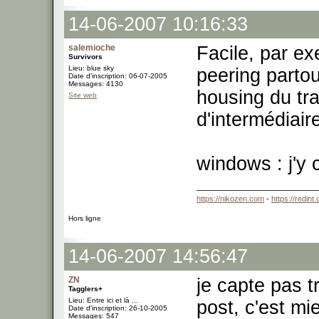
14-06-2007 10:16:33
salemioche
Facile, par e
Survivors
Lieu: blue sky
peering partou
Date d'inscription: 06-07-2005
Messages: 4130
housing du tra
Site web
d'intermédiaire
windows : j'y 
https://nikozen.com
-
https://redint
Hors ligne
14-06-2007 14:56:47
ZN
je capte pas tr
Tagglers+
Lieu: Entre ici et là ...
post, c'est mi
Date d'inscription: 26-10-2005
Messages: 547