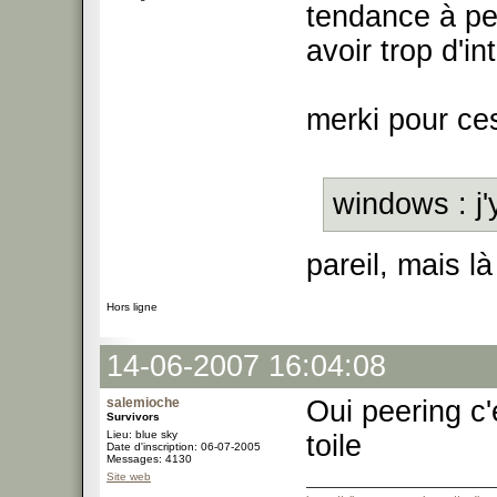
tendance à pe
avoir trop d'i
merki pour ce
windows : j'
pareil, mais là
Hors ligne
14-06-2007 16:04:08
salemioche
Oui peering c'
Survivors
Lieu: blue sky
toile
Date d'inscription: 06-07-2005
Messages: 4130
Site web