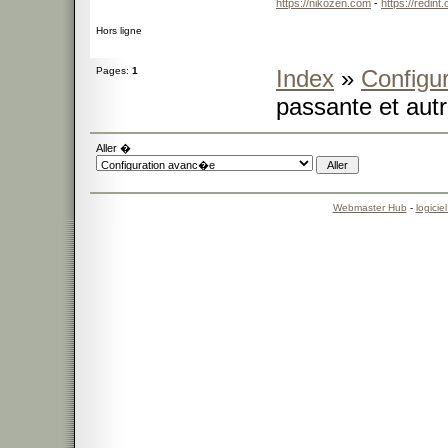
https://nikozen.com
-
https://redint
Hors ligne
Pages:
1
Index
»
Configu
passante et autr
Aller �
Webmaster Hub
-
logicie