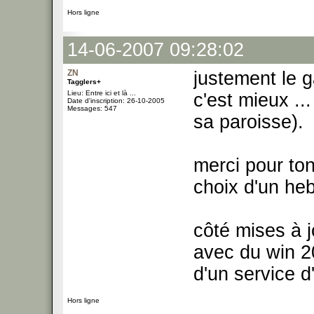
Hors ligne
14-06-2007 09:28:02
ZN
justement le g
Tagglers+
Lieu: Entre ici et là ...
c'est mieux .
Date d'inscription: 26-10-2005
Messages: 547
sa paroisse).
merci pour ton
choix d'un heb
côté mises à j
avec du win 2
d'un service d
Hors ligne