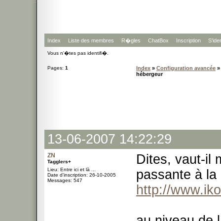
Index
Liste des membres
R�gles
ChatBox
Inscription
S'iden
Vous n'�tes pas identifi�.
Pages:
1
Index
»
Configuration avancée
» 
hébergeur
13-06-2007 14:22:29
ZN
Dites, vaut-il
Tagglers+
Lieu: Entre ici et là ...
passante à la
Date d'inscription: 26-10-2005
Messages: 547
http://www.ik
au niveau de 