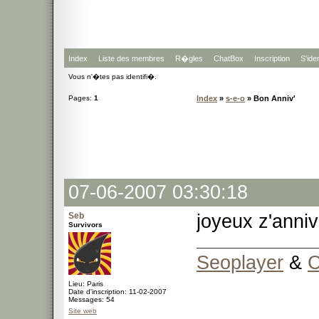
Index
Liste des membres
R�gles
ChatBox
Inscription
S'iden
Vous n'�tes pas identifi�.
Pages:
1
Index
»
s-e-o
» Bon Anniv'
07-06-2007 03:30:18
Seb
joyeux z'anniv
Survivors
Seoplayer
&
C
Lieu: Paris
Date d'inscription: 11-02-2007
Messages: 54
Site web