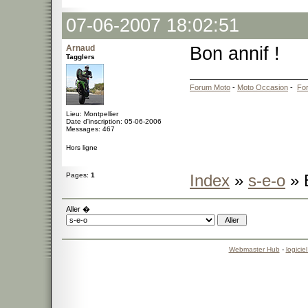
07-06-2007 18:02:51
Arnaud
Bon annif !
Tagglers
Forum Moto
-
Moto Occasion
-
Fo
Lieu: Montpellier
Date d'inscription: 05-06-2006
Messages: 467
Hors ligne
Pages:
1
Index
»
s-e-o
» 
Aller �
Webmaster Hub
-
logicie