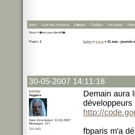
Index
Liste des membres
R�gles
ChatBox
Inscription
S'iden
Vous n'�tes pas identifi�.
Pages:
1
Index
»
s-e-o
» 31 mai : journée
30-05-2007 14:11:18
kazhar
Demain aura l
Tagglers
développeurs
http://code.g
Date d'inscription: 12-02-2007
Messages: 117
Site web
fbparis m'a dé