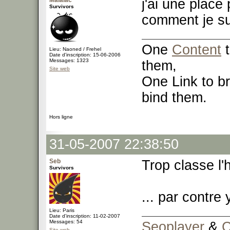
Malaiac
j'ai une place
Survivors
comment je su
One
Content
t
Lieu: Naoned / Frehel
Date d'inscription: 15-06-2006
Messages: 1323
them,
Site web
One Link to br
bind them.
Hors ligne
31-05-2007 22:38:50
Seb
Trop classe l'
Survivors
... par contre 
Lieu: Paris
Date d'inscription: 11-02-2007
Messages: 54
Seoplayer
&
C
Site web