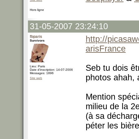
Hors ligne
31-05-2007 23:24:10
fbparis
http://picasa
Survivors
arisFrance
Seb tu dois êt
Lieu: Paris
Date d'inscription: 14-07-2006
Messages: 1896
photos ahah, 
Site web
Mention spécia
milieu de la 2
(à sa décharge
péter les bière