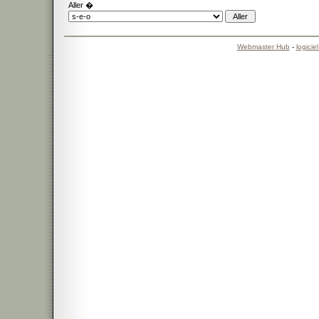
Aller �
Webmaster Hub
-
logicie