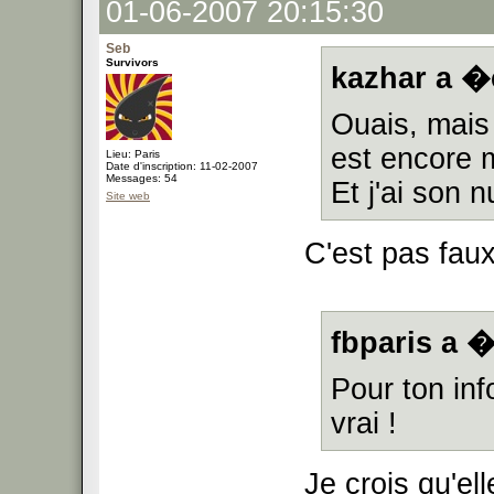
01-06-2007 20:15:30
Seb
Survivors
kazhar a �c
Ouais, mais
est encore 
Lieu: Paris
Date d'inscription: 11-02-2007
Messages: 54
Et j'ai son
Site web
C'est pas fau
fbparis a �
Pour ton inf
vrai !
Je crois qu'el