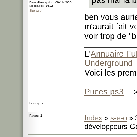
pas mal la b
Date d'inscription: 09-11-2005
Messages: 1612
Site web
ben vous auri
m'aurait fait v
voir trop de "b
L'
Annuaire F
Underground
Voici les pre
Puces ps3
=> 
Hors ligne
Pages:
1
Index
»
s-e-o
» 3
développeurs G