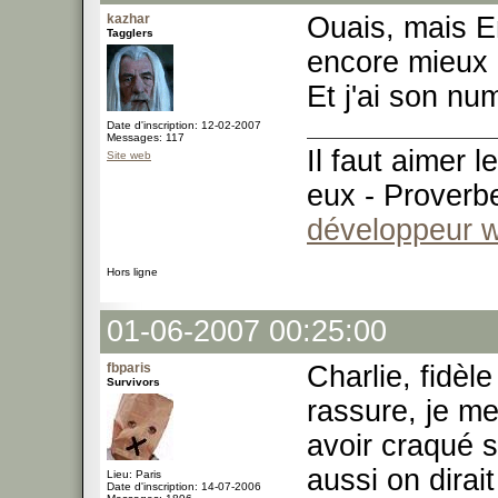
kazhar
Ouais, mais E
Tagglers
encore mieux 
Et j'ai son n
Date d'inscription: 12-02-2007
Messages: 117
Il faut aimer 
Site web
eux - Proverb
développeur 
Hors ligne
01-06-2007 00:25:00
fbparis
Charlie, fidèl
Survivors
rassure, je me
avoir craqué s
aussi on dirait
Lieu: Paris
Date d'inscription: 14-07-2006