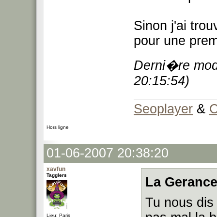
Sinon j'ai tro
pour une prem
Derni�re modi
20:15:54)
Seoplayer
&
C
Hors ligne
01-06-2007 20:38:20
xavfun
Tagglers
La Gerance
Tu nous dis 
Lieu: Paris