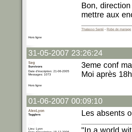
Bon, direction
mettre aux en
Thalasso Santé
-
Robe de mariage
Hors ligne
31-05-2007 23:26:24
Seg
3eme conf ma
Survivors
Date d'inscription: 21-06-2005
Moi après 18h
Messages: 1073
Hors ligne
01-06-2007 00:09:10
AlexLyon
Les absents o
Tagglers
"In a world w
Lieu: Lyon
Date d'inscription: 15-12-2006