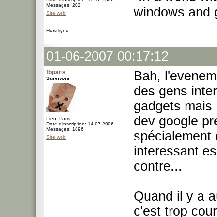
Messages: 202
windows and 
Site web
Hors ligne
01-06-2007 00:17:12
fbparis
Bah, l'evenem
Survivors
des gens inter
gadgets mais 
dev google pr
Lieu: Paris
Date d'inscription: 14-07-2006
Messages: 1896
spécialement d
Site web
interessant es
contre...
Quand il y a 
c'est trop cour