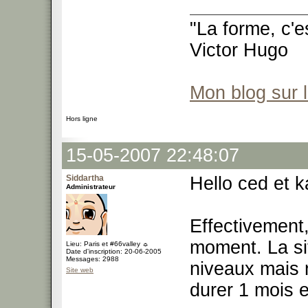
"La forme, c'e
Victor Hugo
Mon blog sur 
Hors ligne
15-05-2007 22:48:07
Siddartha
Hello ced et k
Administrateur
Effectivement,
moment. La sit
Lieu: Paris et #66valley ☼
Date d'inscription: 20-06-2005
Messages: 2988
niveaux mais n
Site web
durer 1 mois e