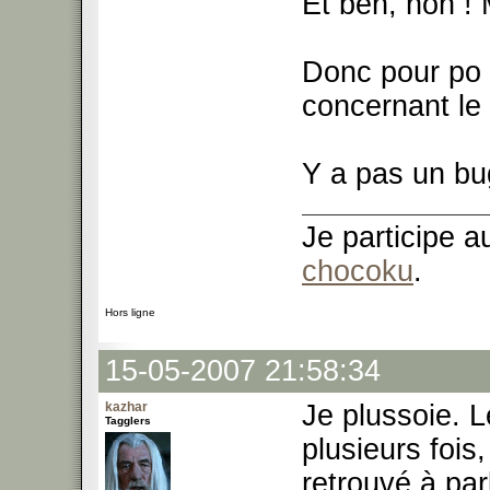
Et ben, non !
Donc pour po ê
concernant le 
Y a pas un bu
Je participe 
chocoku
.
Hors ligne
15-05-2007 21:58:34
kazhar
Je plussoie. 
Tagglers
plusieurs foi
retrouvé à par