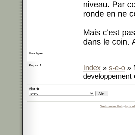
niveau. Par co
ronde en ne c
Mais c'est pas
dans le coin. 
Hors ligne
Pages:
1
Index
»
s-e-o
» 
developpement e
Aller �
Webmaster Hub
-
logicie