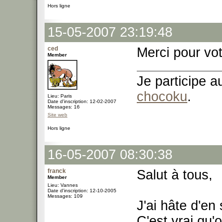
Hors ligne
15-05-2007 23:19:48
ced
Merci pour vot
Member
Je participe 
chocoku
.
Lieu: Paris
Date d'inscription: 12-02-2007
Messages: 16
Site web
Hors ligne
16-05-2007 08:30:38
franck
Salut à tous,
Member
Lieu: Vannes
Date d'inscription: 12-10-2005
Messages: 109
J'ai hâte d'en 
C'est vrai qu'