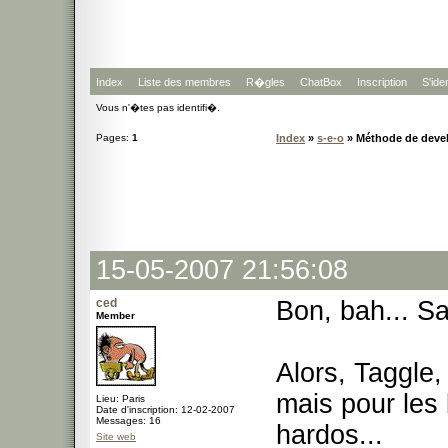
Index
Liste des membres
R�gles
ChatBox
Inscription
S'iden
Vous n'�tes pas identifi�.
Pages:
1
Index
»
s-e-o
» Méthode de deve
15-05-2007 21:56:08
ced
Bon, bah... Sa
Member
Alors, Taggle,
mais pour les b
Lieu: Paris
Date d'inscription: 12-02-2007
Messages: 16
hardos...
Site web