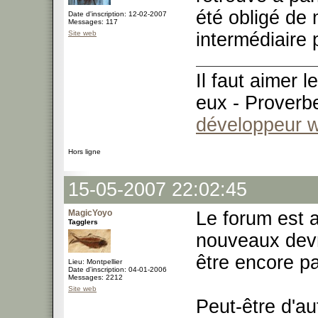
été obligé de
Date d'inscription: 12-02-2007
Messages: 117
Site web
intermédiaire 
Il faut aimer 
eux - Proverb
développeur 
Hors ligne
15-05-2007 22:02:45
MagicYoyo
Le forum est 
Tagglers
nouveaux devra
être encore pa
Lieu: Montpellier
Date d'inscription: 04-01-2006
Messages: 2212
Site web
Peut-être d'au