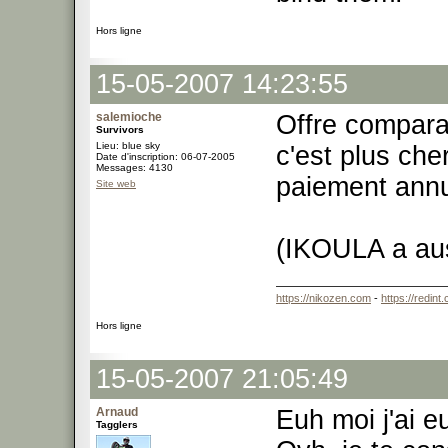
Hors ligne
15-05-2007 14:23:55
salemioche
Offre compara
Survivors
Lieu: blue sky
c'est plus che
Date d'inscription: 06-07-2005
Messages: 4130
paiement annu
Site web
(IKOULA a aus
https://nikozen.com
-
https://redint
Hors ligne
15-05-2007 21:05:49
Arnaud
Euh moi j'ai e
Tagglers