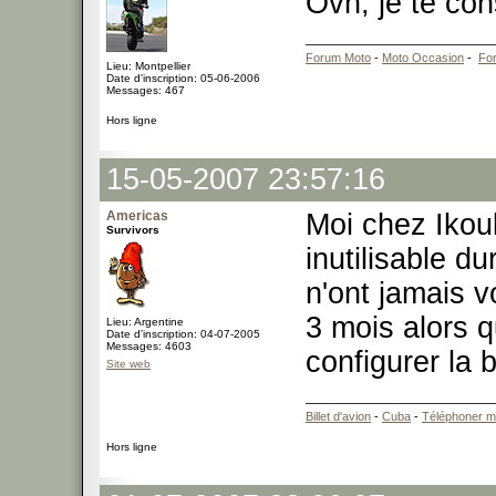
Ovh, je te co
Forum Moto
-
Moto Occasion
-
Fo
Lieu: Montpellier
Date d'inscription: 05-06-2006
Messages: 467
Hors ligne
15-05-2007 23:57:16
Americas
Moi chez Ikoul
Survivors
inutilisable du
n'ont jamais v
3 mois alors q
Lieu: Argentine
Date d'inscription: 04-07-2005
Messages: 4603
configurer la
Site web
Billet d'avion
-
Cuba
-
Téléphoner m
Hors ligne