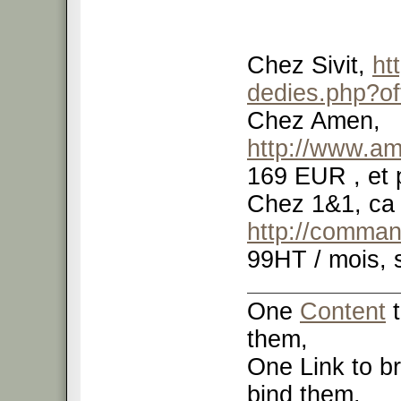
Chez Sivit,
ht
dedies.php?of
Chez Amen,
http://www.am
169 EUR , et 
Chez 1&1, ca s
http://comman
99HT / mois, s
One
Content
t
them,
One Link to br
bind them.