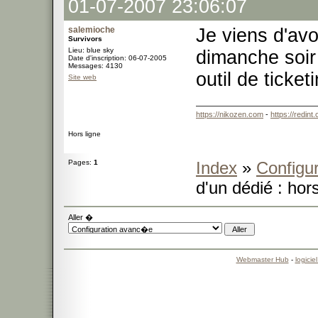
01-07-2007 23:06:07
salemioche
Je viens d'avo
Survivors
Lieu: blue sky
dimanche soir
Date d'inscription: 06-07-2005
Messages: 4130
outil de ticke
Site web
https://nikozen.com
-
https://redint
Hors ligne
Pages:
1
Index
»
Configu
d'un dédié : hor
Aller �
Webmaster Hub
-
logicie