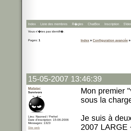
Index
Liste des membres
R�gles
ChatBox
Inscription
S'iden
Vous n'�tes pas identifi�.
Pages:
1
Index
»
Configuration avancée
» 
15-05-2007 13:46:39
Malaiac
Mon premier "v
Survivors
sous la charg
Je suis à de
Lieu: Naoned / Frehel
Date d'inscription: 15-06-2006
Messages: 1323
2007 LARGE 
Site web