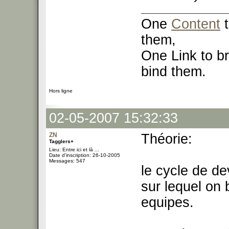
One
Content
t
them,
One Link to br
bind them.
Hors ligne
02-05-2007 15:32:33
ZN
Théorie:
Tagglers+
Lieu: Entre ici et là ...
Date d'inscription: 26-10-2005
Messages: 547
le cycle de d
sur lequel on b
equipes.