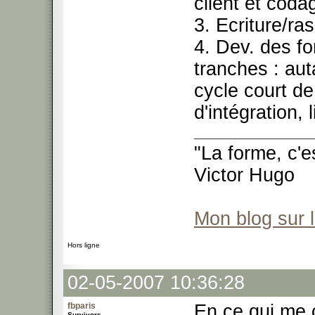
client et cod
3. Ecriture/r
4. Dev. des fo
tranches : aut
cycle court de
d'intégration, 
"La forme, c'e
Victor Hugo
Mon blog sur 
Hors ligne
02-05-2007 10:36:28
fbparis
En ce qui me 
Survivors