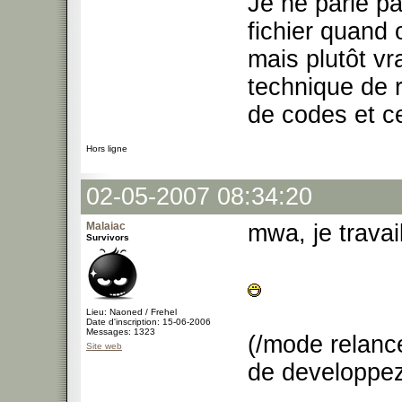
Je ne parle p
fichier quand 
mais plutôt v
technique de r
de codes et ce
Hors ligne
02-05-2007 08:34:20
Malaiac
mwa, je trava
Survivors
Lieu: Naoned / Frehel
Date d'inscription: 15-06-2006
Messages: 1323
(/mode relance
Site web
de developpez