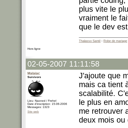
partie coding, 
plus vite le pl
vraiment le fa
que le dev est
Thalasso Santé
-
Robe de mariage
Hors ligne
02-05-2007 11:11:58
Malaiac
J'ajoute que 
Survivors
mais ca tient 
scalabilité. C
le plus en amo
Lieu: Naoned / Frehel
Date d'inscription: 15-06-2006
Messages: 1323
me retrouver 
Site web
deux mois ou 