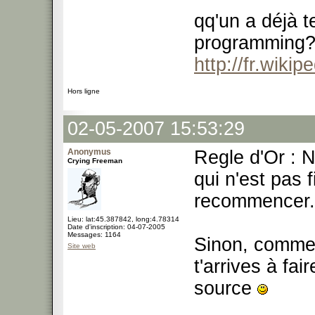
qq'un a déjà 
programming? 
http://fr.wiki
Hors ligne
02-05-2007 15:53:29
Anonymus
Regle d'Or : N
Crying Freeman
qui n'est pas fi
recommencer.
Lieu: lat:45.387842, long:4.78314
Date d'inscription: 04-07-2005
Messages: 1164
Sinon, commen
Site web
t'arrives à fai
source