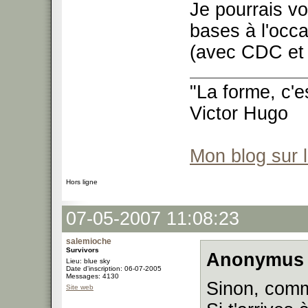
Je pourrais vo
bases à l'occ
(avec CDC et b
"La forme, c'e
Victor Hugo
Mon blog sur 
Hors ligne
07-05-2007 11:08:23
salemioche
Survivors
Anonymus 
Lieu: blue sky
Date d'inscription: 06-07-2005
Messages: 4130
Sinon, comm
Site web