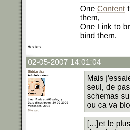
One
Content
t
them,
One Link to br
bind them.
Hors ligne
02-05-2007 14:01:04
Siddartha
Administrateur
Mais j'essa
seul, de pas
schemas sur 
Lieu: Paris et #66valley ☼
ou ca va blo
Date d'inscription: 20-06-2005
Messages: 2988
Site web
[...]et le pl