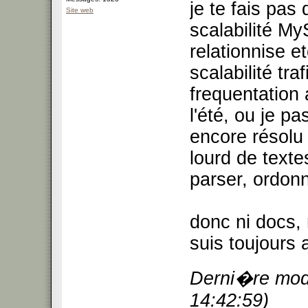
je te fais pas
Site web
scalabilité My
relationnise e
scalabilité tr
frequentation 
l'été, ou je pa
encore résolu
lourd de texte
parser, ordonn
donc ni docs,
suis toujour
Derni�re modi
14:42:59)