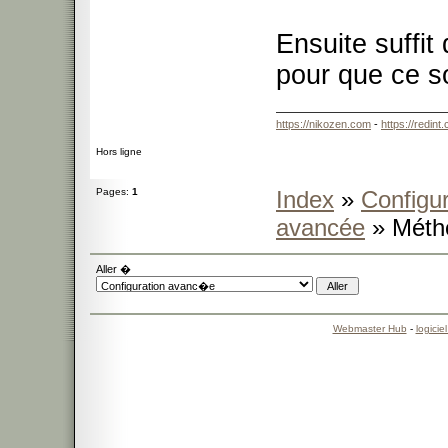
Ensuite suffit 
pour que ce so
https://nikozen.com
-
https://redint
Hors ligne
Pages:
1
Index
»
Configur
avancée
» Méth
Aller �
Webmaster Hub
-
logicie