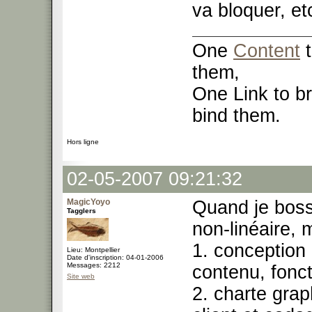
va bloquer, et
One
Content
t
them,
One Link to br
bind them.
Hors ligne
02-05-2007 09:21:32
MagicYoyo
Quand je boss
Tagglers
non-linéaire, 
1. conception (
Lieu: Montpellier
Date d'inscription: 04-01-2006
Messages: 2212
contenu, fonct
Site web
2. charte graph