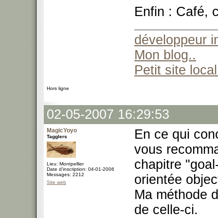
Enfin : Café, c
développeur 
Mon blog..
Petit site local
Hors ligne
02-05-2007 16:29:53
MagicYoyo
En ce qui conc
Tagglers
vous recomma
chapitre "goal
Lieu: Montpellier
Date d'inscription: 04-01-2006
Messages: 2212
orientée objec
Site web
Ma méthode de
de celle-ci.