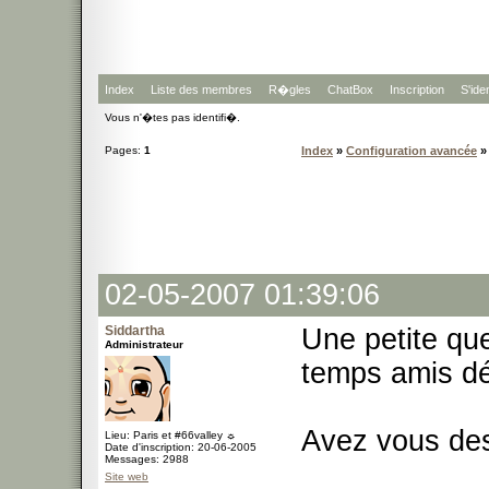
Index
Liste des membres
R�gles
ChatBox
Inscription
S'iden
Vous n'�tes pas identifi�.
Pages:
1
Index
»
Configuration avancée
»
02-05-2007 01:39:06
Siddartha
Une petite qu
Administrateur
temps amis d
Avez vous des
Lieu: Paris et #66valley ☼
Date d'inscription: 20-06-2005
Messages: 2988
Site web