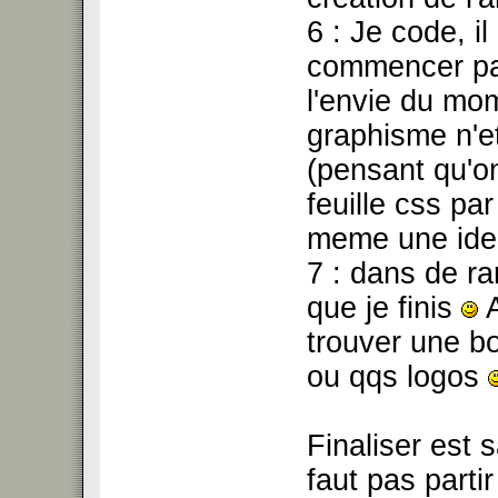
6 : Je code, i
commencer par 
l'envie du m
graphisme n'et
(pensant qu'o
feuille css par
meme une idee
7 : dans de rar
que je finis
A
trouver une b
ou qqs logos
Finaliser est s
faut pas partir