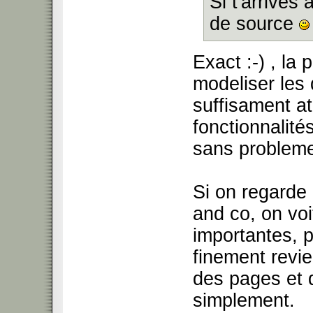
Si t'arrives 
de source
Exact :-) , la
modeliser les
suffisament a
fonctionnalité
sans problem
Si on regarde
and co, on voi
importantes, p
finement revi
des pages et 
simplement.