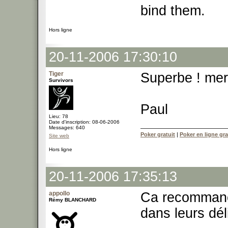
bind them.
Hors ligne
20-11-2006 17:30:10
Tiger
Superbe ! mer
Survivors
Paul
Lieu: 78
Date d'inscription: 08-06-2006
Messages: 640
Poker gratuit
|
Poker en ligne gra
Site web
Hors ligne
20-11-2006 17:35:13
appollo
Ca recommance
Rémy BLANCHARD
dans leurs dé