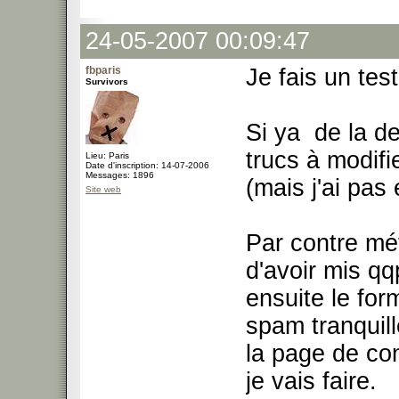
24-05-2007 00:09:47
fbparis
Je fais un test
Survivors
Si ya de la d
trucs à modifi
Lieu: Paris
Date d'inscription: 14-07-2006
Messages: 1896
(mais j'ai pas 
Site web
Par contre mé
d'avoir mis qqp
ensuite le for
spam tranquil
la page de con
je vais faire.