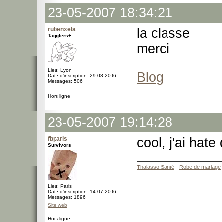
23-05-2007 18:34:21
rubenxela
la classe
Tagglers+
merci
Lieu: Lyon
Blog
Date d'inscription: 29-08-2006
Messages: 506
Hors ligne
23-05-2007 19:14:28
fbparis
cool, j'ai hate
Survivors
Thalasso Santé
-
Robe de mariage
Lieu: Paris
Date d'inscription: 14-07-2006
Messages: 1896
Site web
Hors ligne