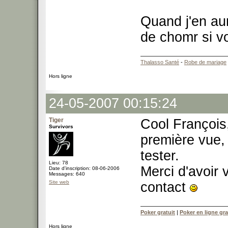
Quand j'en aur
de chomr si v
Thalasso Santé
-
Robe de mariage
Hors ligne
24-05-2007 00:15:24
Tiger
Cool François, 
Survivors
première vue, 
tester.
Lieu: 78
Merci d'avoir 
Date d'inscription: 08-06-2006
Messages: 640
Site web
contact
Poker gratuit
|
Poker en ligne gra
Hors ligne