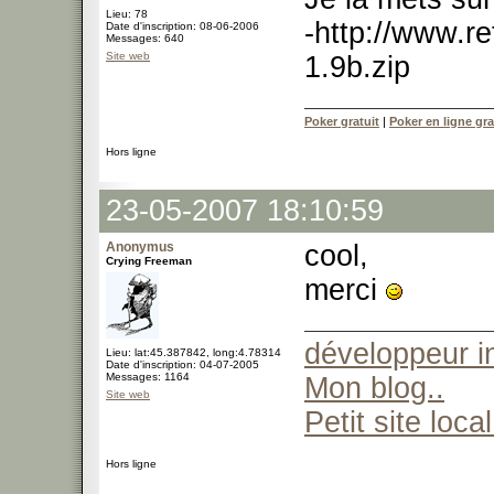
Lieu: 78
-http://www.r
Date d'inscription: 08-06-2006
Messages: 640
Site web
1.9b.zip
Poker gratuit
|
Poker en ligne gra
Hors ligne
23-05-2007 18:10:59
Anonymus
cool,
Crying Freeman
merci
développeur 
Lieu: lat:45.387842, long:4.78314
Date d'inscription: 04-07-2005
Messages: 1164
Mon blog..
Site web
Petit site local
Hors ligne