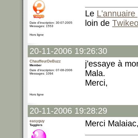
Le
L'annuaire 
loin de
Twike
Date d'inscription: 30-07-2005
Messages: 1553
Hors ligne
20-11-2006 19:26:30
ChauffeurDeBuzz
j'essaye à mon
Member
Date d'inscription: 07-08-2006
Mala.
Messages: 1094
Merci,
Hors ligne
20-11-2006 19:28:29
easyguy
Merci Malaiac, 
Tagglers