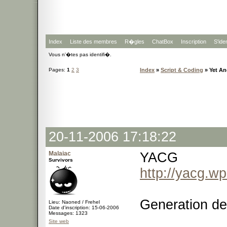
Index
Liste des membres
R�gles
ChatBox
Inscription
S'iden
Vous n'�tes pas identifi�.
Pages:
1
2
3
Index
»
Script & Coding
» Yet An
20-11-2006 17:18:22
Malaiac
YACG
Survivors
http://yacg.wp
Generation de
Lieu: Naoned / Frehel
Date d'inscription: 15-06-2006
Messages: 1323
Site web