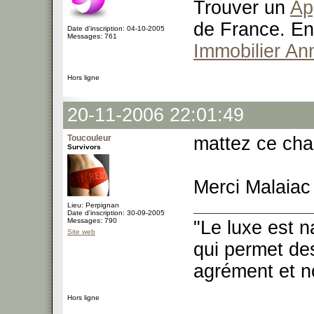
Trouver un
Ap
de France. En
Date d'inscription: 04-10-2005
Messages: 761
Immobilier An
Hors ligne
20-11-2006 22:01:49
Toucouleur
mattez ce cha
Survivors
Merci Malaiac
Lieu: Perpignan
Date d'inscription: 30-09-2005
Messages: 790
"Le luxe est n
Site web
qui permet des
agrément et no
Hors ligne