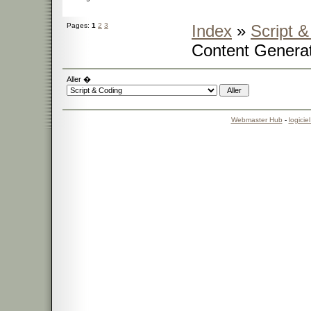
Pages:
1
2
3
Index
»
Script 
Content Genera
Aller �
Webmaster Hub
-
logicie