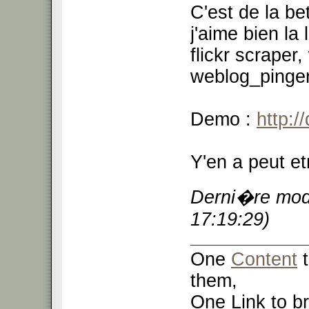
C'est de la b
j'aime bien la 
flickr scraper
weblog_pinger,
Demo :
http:/
Y'en a peut et
Derni�re modi
17:19:29)
One
Content
t
them,
One Link to br