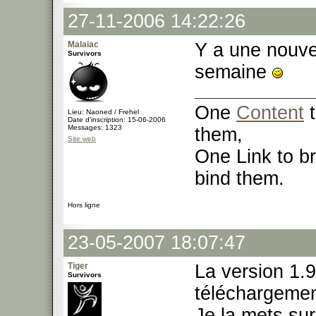
27-11-2006 14:22:26
Malaiac
Y a une nouve
Survivors
semaine
One
Content
t
Lieu: Naoned / Frehel
Date d'inscription: 15-06-2006
Messages: 1323
them,
Site web
One Link to br
bind them.
Hors ligne
23-05-2007 18:07:47
Tiger
La version 1.9
Survivors
téléchargemen
Je la mets su