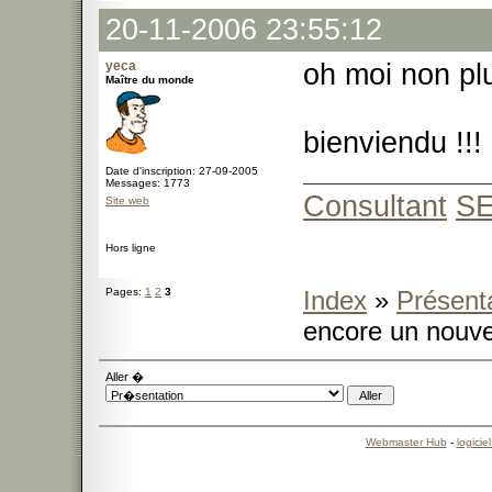
20-11-2006 23:55:12
yeca
oh moi non pl
Maître du monde
bienviendu !!!
Date d'inscription: 27-09-2005
Messages: 1773
Consultant
S
Site web
Hors ligne
Pages:
1
2
3
Index
»
Présent
encore un nouve
Aller �
Webmaster Hub
-
logicie