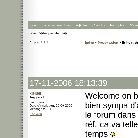
Index
Liste des membres
R�gles
ChatBox
Inscription
S'iden
Vous n'�tes pas identifi�.
Pages:
1
2
3
Index
»
Présentation
» Et hop, t
17-11-2006 18:13:39
klelugi
Welcome on b
Tagglers+
Lieu: paris
bien sympa d'
Date d'inscription: 20-09-2005
Messages: 731
le forum dans
Site web
réf, ca va tel
temps